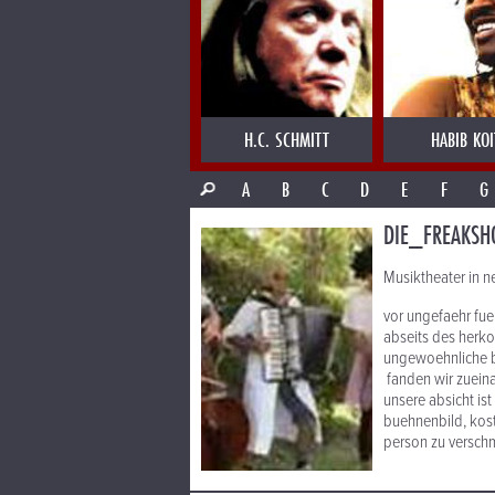
H.C. SCHMITT
HABIB KOI
A
B
C
D
E
F
G
DIE_FREAKS
Musiktheater in 
vor ungefaehr fue
abseits des herko
ungewoehnliche b
fanden wir zuein
unsere absicht is
buehnenbild, kost
person zu verschm