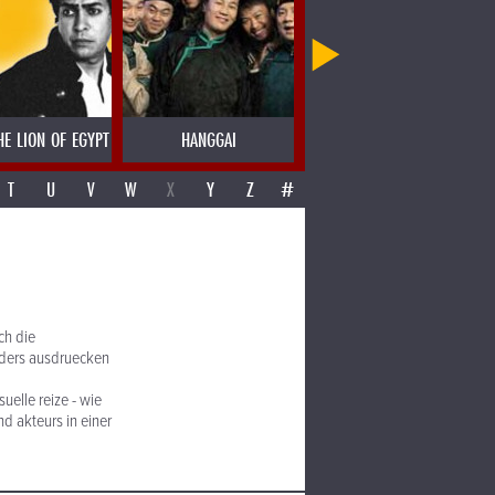
HE LION OF EGYPT
HANGGAI
HANNES DE KASSIAN
T
U
V
W
X
Y
Z
#
ch die
nders ausdruecken
uelle reize - wie
d akteurs in einer