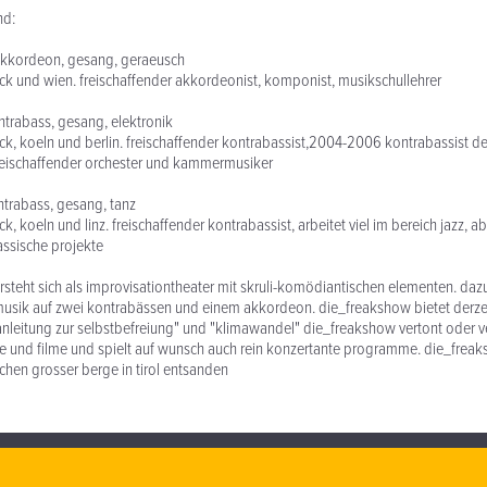
nd:
akkordeon, gesang, geraeusch
uck und wien. freischaffender akkordeonist, komponist, musikschullehrer
ontrabass, gesang, elektronik
uck, koeln und berlin. freischaffender kontrabassist,2004-2006 kontrabassist d
freischaffender orchester und kammermusiker
ontrabass, gesang, tanz
ck, koeln und linz. freischaffender kontrabassist, arbeitet viel im bereich jazz, a
ssische projekte
steht sich als improvisationtheater mit skruli-komödiantischen elementen. dazu
usik auf zwei kontrabässen und einem akkordeon. die_freakshow bietet derze
leitung zur selbstbefreiung" und "klimawandel" die_freakshow vertont oder ve
e und filme und spielt auf wunsch auch rein konzertante programme. die_frea
chen grosser berge in tirol entsanden