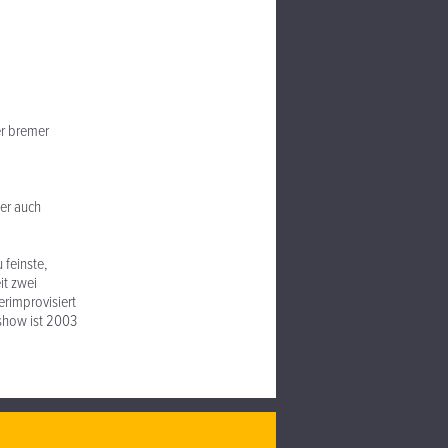
er bremer
ber auch
 feinste,
it zwei
rimprovisiert
kshow ist 2003