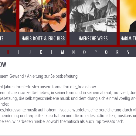
TE
HABIB KOITE & ERIC BIBB
HAENSCHE WEISS
HAKIM T
H
I
J
K
L
M
N
O
P
Q
R
S
HOW
neuem Gewand / Anleitung zur Selbstbefreiung
nf jahren formierte sich unsere formation die_freakshow.
emmlichen konzertbetriebes, in seiner form und in seinem ablauf, motiviert, dur
esetzung, die selbstgeschriebene musik und dem drang sich einmal voellig a
ander.
t es,interessante musik auf hohem niveau anzubieten, eine bereicherung durch vis
uemierung und requisite - zu schaffen und die rolle des aktionisten, musikers un
elzen. wir arbeiten hierbei sowohl thematisch als auch improvisatorisch.