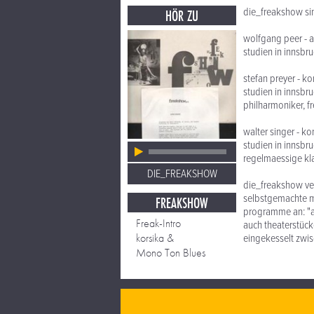
die_freakshow si
HÖR ZU
wolfgang peer - 
studien in innsbr
stefan preyer - k
studien in innsbr
philharmoniker, 
walter singer - k
studien in innsbru
regelmaessige kla
DIE_FREAKSHOW
die_freakshow ver
selbstgemachte m
FREAKSHOW
programme an: "an
Freak-Intro
auch theaterstück
korsika &
eingekesselt zwis
Mono Ton Blues