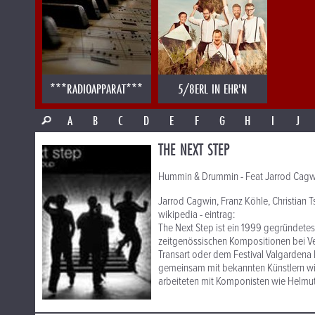
***RADIOAPPARAT***
5/8ERL IN EHR'N
A
B
C
D
E
F
G
H
I
J
THE NEXT STEP
Hummin & Drummin - Feat Jarrod Cagw
Jarrod Cagwin, Franz Köhle, Christian 
wikipedia - eintrag:
The Next Step ist ein 1999 gegründetes
zeitgenössischen Kompositionen bei Ve
Transart oder dem Festival Valgardena M
gemeinsam mit bekannten Künstlern wi
arbeiteten mit Komponisten wie Helm