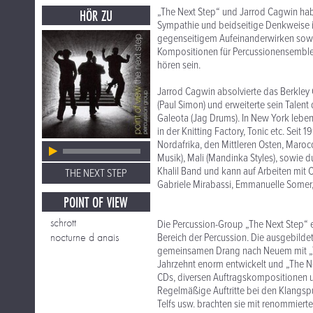
„The Next Step“ und Jarrod Cagwin ha
HÖR ZU
Sympathie und beidseitige Denkweise i
gegenseitigem Aufeinanderwirken sowoh
Kompositionen für Percussionensemble 
hören sein.
Jarrod Cagwin absolvierte das Berkle
(Paul Simon) und erweiterte sein Talent
Galeota (Jag Drums). In New York leben
in der Knitting Factory, Tonic etc. Seit
Nordafrika, den Mittleren Osten, Maro
Musik), Mali (Mandinka Styles), sowie d
Khalil Band und kann auf Arbeiten mit
THE NEXT STEP
Gabriele Mirabassi, Emmanuelle Somer
POINT OF VIEW
schrott
Die Percussion-Group „The Next Step“ e
nocturne d anais
Bereich der Percussion. Die ausgebild
gemeinsamen Drang nach Neuem mit „The 
Jahrzehnt enorm entwickelt und „The Ne
CDs, diversen Auftragskompositionen un
Regelmäßige Auftritte bei den Klangsp
Telfs usw. brachten sie mit renommie