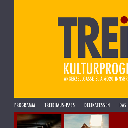
PROGRAMM
TREIBHAUS-PASS
DELIKATESSEN
DAS