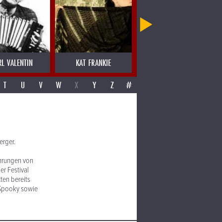
RL VALENTIN
KAT FRANKIE
KETIL BJORNSTAD
T
U
V
W
X
Y
Z
#
erger.
ührungen von
r Festival
ten bereits
 Spooky sowie