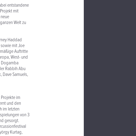
abei entstandene
Projekt mit
h neue
 ganzen Welt zu
Jamey Haddad
, sowie mit Joe
mäßige Auftritte
Europa, West- und
und Dogamba
 der Rabbih Abu
k, Dave Samuels,
 Projekte im
ernt und den
 im letzten
nspielungen von 3
nd gesorgt.
cussionfestival
yörgy Kurtag,