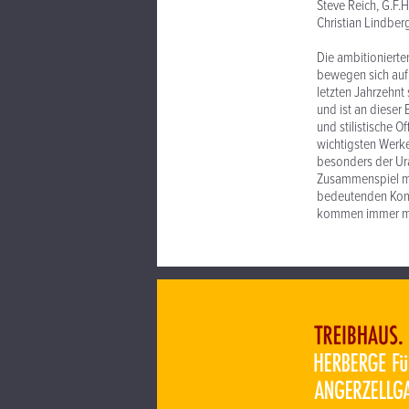
Steve Reich, G.F.H
Christian Lindbe
Die ambitioniert
bewegen sich auf 
letzten Jahrzehnt 
und ist an dieser 
und stilistische 
wichtigsten Werke
besonders der Ura
Zusammenspiel mit
bedeutenden Komp
kommen immer me