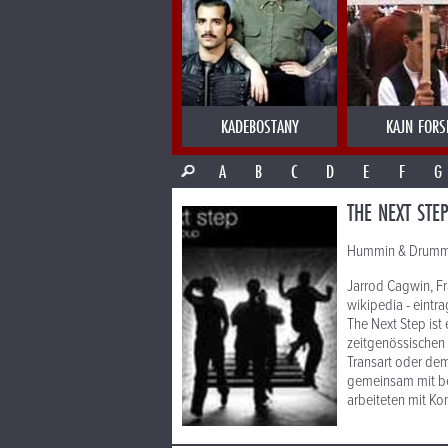
KADEBOSTANY
KAJN FORS
A
B
C
D
E
F
G
THE NEXT STE
Hummin & Drummi
Jarrod Cagwin, Fr
wikipedia - eintra
The Next Step ist
zeitgenössischen
Transart oder dem 
gemeinsam mit be
arbeiteten mit K