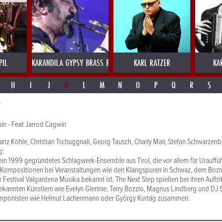
PIL
KARANDILA GYPSY BRASS BULGARIEN
KARL RATZER
KA
H
I
J
K
L
M
N
O
P
Q
R
S
P
n - Feat Jarrod Cagwin
anz Köhle, Christian Tschuggnall, Georg Tausch, Charly Mair, Stefan Schwarzenb
g:
 ein 1999 gegründetes Schlagwerk-Ensemble aus Tirol, die vor allem für Urauff
 Kompositionen bei Veranstaltungen wie den Klangspuren in Schwaz, dem Bozne
Festival Valgardena Musika bekannt ist. The Next Step spielten bei ihren Auftrit
kannten Künstlern wie Evelyn Glennie, Terry Bozzio, Magnus Lindberg und DJ
omponisten wie Helmut Lachenmann oder György Kurtág zusammen.