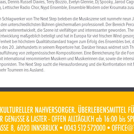
aas, Dennis Russell Davies, Terry Bozzio, Evelyn Glennie, Dj Spooky, Jarrod Cag
rg, Lettischer Radio Chor, Nyyd Ensemble, Ensemble Modern oder Kroumata z
en Schlagwerker von The Next Step beleben die Musikszene seit nunmehr neun 
den unterschiedlichsten Bühnen gleichermaßen professionell. Der Bereich Percu
sehr weiterentwickelt, die Szene ist vielfältiger und interessanter geworden. Th
Entwicklung maßgeblich beteiligt und hat in Europa für viel frischen Wind gesorgt
Offenheit bei höchstem Qualitätsstandard tragen zum Erfolg des Ensembles bei, d
 des 20. Jahrhunderts in seinem Repertoire hat. Darüber hinaus widmet sich Th
ufführung von zeitgenössischen Kompositionen. Eine Bereicherung für die Form
 international renommierten Musikern und Musikerinnen dar, sowie die intensi
onisten. The Next Step sucht die Herausforderung und die Konfrontation mit
hr Tourneen ins Ausland.