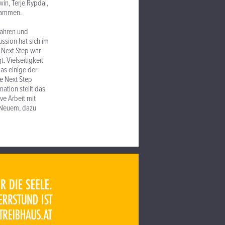
win, Terje Rypdal,
usammen.
Jahren und
ssion hat sich im
e Next Step war
. Vielseitigkeit
as einige der
e Next Step
ation stellt das
ve Arbeit mit
 Neuem, dazu