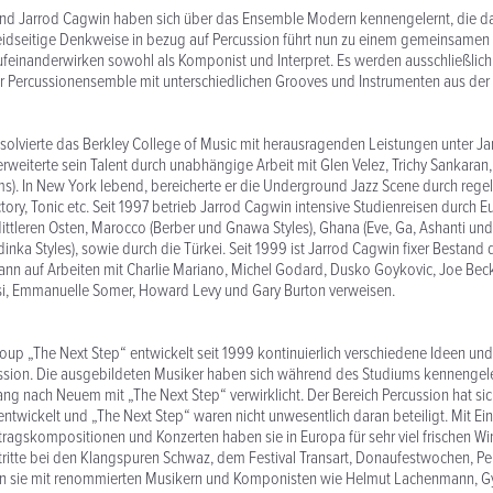
und Jarrod Cagwin haben sich über das Ensemble Modern kennengelernt, die d
idseitige Denkweise in bezug auf Percussion führt nun zu einem gemeinsamen 
feinanderwirken sowohl als Komponist und Interpret. Es werden ausschließlic
r Percussionensemble mit unterschiedlichen Grooves und Instrumenten aus der
solvierte das Berkley College of Music mit herausragenden Leistungen unter 
erweiterte sein Talent durch unabhängige Arbeit mit Glen Velez, Trichy Sankaran
s). In New York lebend, bereicherte er die Underground Jazz Scene durch regel
ctory, Tonic etc. Seit 1997 betrieb Jarrod Cagwin intensive Studienreisen durch 
ittleren Osten, Marocco (Berber und Gnawa Styles), Ghana (Eve, Ga, Ashanti 
dinka Styles), sowie durch die Türkei. Seit 1999 ist Jarrod Cagwin fixer Bestand
ann auf Arbeiten mit Charlie Mariano, Michel Godard, Dusko Goykovic, Joe Bec
si, Emmanuelle Somer, Howard Levy und Gary Burton verweisen.
oup „The Next Step“ entwickelt seit 1999 kontinuierlich verschiedene Ideen und
ussion. Die ausgebildeten Musiker haben sich während des Studiums kennengel
 nach Neuem mit „The Next Step“ verwirklicht. Der Bereich Percussion hat sich
ntwickelt und „The Next Step“ waren nicht unwesentlich daran beteiligt. Mit Ei
tragskompositionen und Konzerten haben sie in Europa für sehr viel frischen Wi
itte bei den Klangspuren Schwaz, dem Festival Transart, Donaufestwochen, Per
ten sie mit renommierten Musikern und Komponisten wie Helmut Lachenmann, G