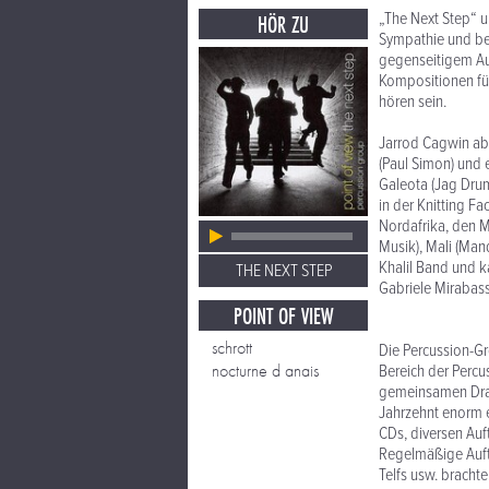
„The Next Step“ 
HÖR ZU
Sympathie und be
gegenseitigem Au
Kompositionen fü
hören sein.
Jarrod Cagwin ab
(Paul Simon) und 
Galeota (Jag Drum
in der Knitting Fa
Nordafrika, den M
Musik), Mali (Man
Khalil Band und k
THE NEXT STEP
Gabriele Mirabas
POINT OF VIEW
schrott
Die Percussion-Gr
nocturne d anais
Bereich der Perc
gemeinsamen Drang
Jahrzehnt enorm e
CDs, diversen Auf
Regelmäßige Auftr
Telfs usw. brach