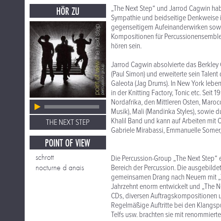
„The Next Step“ und Jarrod Cagwin ha
HÖR ZU
Sympathie und beidseitige Denkweise i
gegenseitigem Aufeinanderwirken sowoh
Kompositionen für Percussionensemble 
hören sein.
Jarrod Cagwin absolvierte das Berkle
(Paul Simon) und erweiterte sein Talent
Galeota (Jag Drums). In New York leben
in der Knitting Factory, Tonic etc. Seit
Nordafrika, den Mittleren Osten, Maro
Musik), Mali (Mandinka Styles), sowie d
Khalil Band und kann auf Arbeiten mit
THE NEXT STEP
Gabriele Mirabassi, Emmanuelle Somer
POINT OF VIEW
schrott
Die Percussion-Group „The Next Step“ e
nocturne d anais
Bereich der Percussion. Die ausgebild
gemeinsamen Drang nach Neuem mit „The 
Jahrzehnt enorm entwickelt und „The Ne
CDs, diversen Auftragskompositionen un
Regelmäßige Auftritte bei den Klangsp
Telfs usw. brachten sie mit renommie