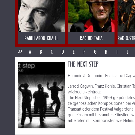
RABIH ABOU KHALIL
RACHID TAHA
RADIO.ST
A
B
C
D
E
F
G
H
I
J
THE NEXT STEP
Hummin & Drummin - Feat Jarrod Cagw
Jarrod Cagwin, Franz Köhle, Christian 
wikipedia - eintrag:
The Next Step ist ein 1999 gegründetes
zeitgenössischen Kompositionen bei Ve
Transart oder dem Festival Valgardena M
gemeinsam mit bekannten Künstlern wi
arbeiteten mit Komponisten wie Helm