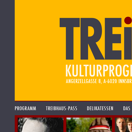
PROGRAMM
TREIBHAUS-PASS
DELIKATESSEN
DAS