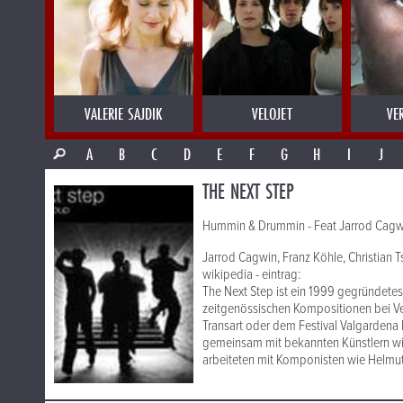
VALERIE SAJDIK
VELOJET
VE
A
B
C
D
E
F
G
H
I
J
THE NEXT STEP
Hummin & Drummin - Feat Jarrod Cagw
Jarrod Cagwin, Franz Köhle, Christian 
wikipedia - eintrag:
The Next Step ist ein 1999 gegründetes
zeitgenössischen Kompositionen bei Ve
Transart oder dem Festival Valgardena M
gemeinsam mit bekannten Künstlern wi
arbeiteten mit Komponisten wie Helm