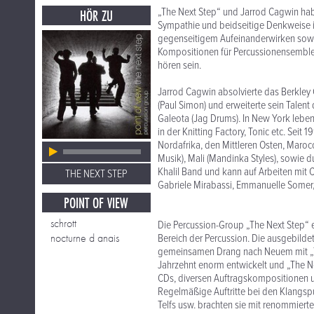
„The Next Step“ und Jarrod Cagwin ha
HÖR ZU
Sympathie und beidseitige Denkweise i
gegenseitigem Aufeinanderwirken sowoh
Kompositionen für Percussionensemble 
hören sein.
Jarrod Cagwin absolvierte das Berkle
(Paul Simon) und erweiterte sein Talent
Galeota (Jag Drums). In New York leben
in der Knitting Factory, Tonic etc. Seit
Nordafrika, den Mittleren Osten, Maro
Musik), Mali (Mandinka Styles), sowie d
Khalil Band und kann auf Arbeiten mit
THE NEXT STEP
Gabriele Mirabassi, Emmanuelle Somer
POINT OF VIEW
schrott
Die Percussion-Group „The Next Step“ e
nocturne d anais
Bereich der Percussion. Die ausgebild
gemeinsamen Drang nach Neuem mit „The 
Jahrzehnt enorm entwickelt und „The Ne
CDs, diversen Auftragskompositionen un
Regelmäßige Auftritte bei den Klangsp
Telfs usw. brachten sie mit renommie