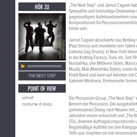
„The Next Step“ und Jarrod Cagwin ha
HÖR ZU
Sympathie und beidseitige Denkweise i
gegenseitigem Aufeinanderwirken sowoh
Kompositionen für Percussionensemble 
hören sein.
Jarrod Cagwin absolvierte das Berkle
(Paul Simon) und erweiterte sein Talent
Galeota (Jag Drums). In New York leben
in der Knitting Factory, Tonic etc. Seit
Nordafrika, den Mittleren Osten, Maro
Musik), Mali (Mandinka Styles), sowie d
Khalil Band und kann auf Arbeiten mit
THE NEXT STEP
Gabriele Mirabassi, Emmanuelle Somer
POINT OF VIEW
schrott
Die Percussion-Group „The Next Step“ e
nocturne d anais
Bereich der Percussion. Die ausgebild
gemeinsamen Drang nach Neuem mit „The 
Jahrzehnt enorm entwickelt und „The Ne
CDs, diversen Auftragskompositionen un
Regelmäßige Auftritte bei den Klangsp
Telfs usw. brachten sie mit renommie