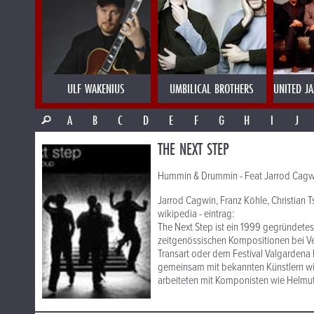
ULF WAKENIUS
UMBILICAL BROTHERS
UNITED J
A
B
C
D
E
F
G
H
I
J
THE NEXT STEP
Hummin & Drummin - Feat Jarrod Cagw
Jarrod Cagwin, Franz Köhle, Christian 
wikipedia - eintrag:
The Next Step ist ein 1999 gegründetes
zeitgenössischen Kompositionen bei Ve
Transart oder dem Festival Valgardena M
gemeinsam mit bekannten Künstlern wi
arbeiteten mit Komponisten wie Helm