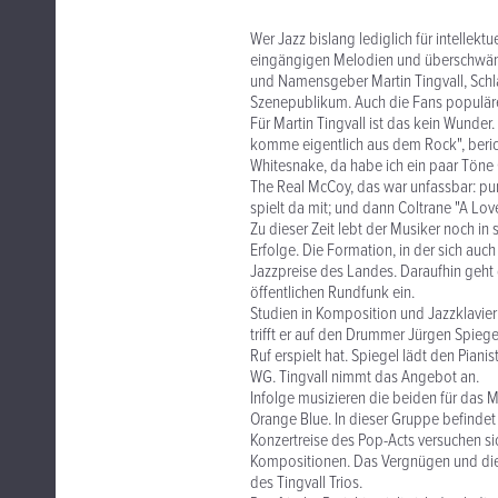
Wer Jazz bislang lediglich für intellektu
eingängigen Melodien und überschwäng
und Namensgeber Martin Tingvall, Schl
Szenepublikum. Auch die Fans populäre
Für Martin Tingvall ist das kein Wunder.
komme eigentlich aus dem Rock", beric
Whitesnake, da habe ich ein paar Töne O
The Real McCoy, das war unfassbar: pu
spielt da mit; und dann Coltrane "A L
Zu dieser Zeit lebt der Musiker noch in
Erfolge. Die Formation, in der sich auc
Jazzpreise des Landes. Daraufhin geht 
öffentlichen Rundfunk ein.
Studien in Komposition und Jazzklavier
trifft er auf den Drummer Jürgen Spiege
Ruf erspielt hat. Spiegel lädt den Piani
WG. Tingvall nimmt das Angebot an.
Infolge musizieren die beiden für das 
Orange Blue. In dieser Gruppe befindet
Konzertreise des Pop-Acts versuchen s
Kompositionen. Das Vergnügen und die
des Tingvall Trios.