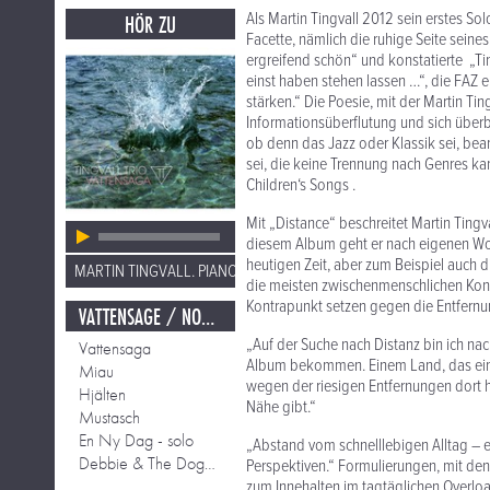
Als Martin Tingvall 2012 sein erstes So
HÖR ZU
Facette, nämlich die ruhige Seite seines
ergreifend schön“ und konstatierte „Tin
einst haben stehen lassen …“, die FAZ e
stärken.“ Die Poesie, mit der Martin Tin
Informationsüberflutung und sich überb
ob denn das Jazz oder Klassik sei, bea
sei, die keine Trennung nach Genres k
Children‘s Songs .
Mit „Distance“ beschreitet Martin Ting
diesem Album geht er nach eigenen Wort
heutigen Zeit, aber zum Beispiel auch d
MARTIN TINGVALL. PIANO.
die meisten zwischenmenschlichen Konta
Kontrapunkt setzen gegen die Entfernun
VATTENSAGE / NORR / EN NY DAG
„Auf der Suche nach Distanz bin ich nac
Vattensaga
Album bekommen. Einem Land, das einem
Miau
wegen der riesigen Entfernungen dort 
Hjälten
Nähe gibt.“
Mustasch
En Ny Dag - solo
„Abstand vom schnelllebigen Alltag – e
Debbie & The Doggs - solo
Perspektiven.“ Formulierungen, mit den
zum Innehalten im tagtäglichen Overlo