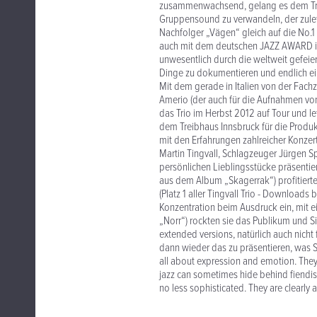
zusammenwachsend, gelang es dem Trio
Gruppensound zu verwandeln, der zulet
Nachfolger „Vägen“ gleich auf die No.1
auch mit dem deutschen JAZZ AWARD in 
unwesentlich durch die weltweit gefeie
Dinge zu dokumentieren und endlich ei
Mit dem gerade in Italien von der Fachz
Amerio (der auch für die Aufnahmen vo
das Trio im Herbst 2012 auf Tour und 
dem Treibhaus Innsbruck für die Produk
mit den Erfahrungen zahlreicher Konzert
Martin Tingvall, Schlagzeuger Jürgen S
persönlichen Lieblingsstücke präsenti
aus dem Album „Skagerrak“) profitiert
(Platz 1 aller Tingvall Trio - Download
Konzentration beim Ausdruck ein, mit 
„Norr“) rockten sie das Publikum und S
extended versions, natürlich auch nicht
dann wieder das zu präsentieren, was S
all about expression and emotion. They’r
jazz can sometimes hide behind fiendis
no less sophisticated. They are clearly