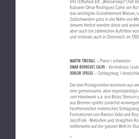
VATTENSAGA (Dt. „Wassersage“) hat der
Kubaner Omar Rodriguez Calvo am Kont
das wichtigste Grundelement Wasser, sei
Südschweden ganz in der Nähe von Meer
diesem Herbst werden diese und andere
aber auch bei zahlreichen Auftritten vo
und erstmals auch in Österreich: im 
MARTIN TINGVALL
– Piano l schweden
OMAR RODRGUES CALVO
- Kontrabass l kub
JÜRGEN SPIEGEL
– Schlagzeug l deutschl
Die drei Protagonisten kommen aus ve
eine gemeinsame, aber eigenständige m
sein Handwerk u.a. von Bobo Stenson gel
aus Bremen spielte zunächst vorwiegen
facettenreiches malerisches Schlagzeug
Formationen von Ramon Valle und Roy 
Jazz/Folk - Melodien und straighten Ro
mittlerweile auf der ganzen Welt im Stu
*