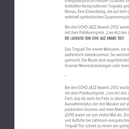
Energieausbrüche münden zu lassen. Ein
liedhaften Kompositionen Tingvalls gesc
Niveau. Eine Entwicklung, die auf dem g
wahrhaft symbiotischen Zusammenspiel
Bei den ECHO JAZZ Awards 2012 wurde d
mit dem Publikumspreis „Live-Act des 
DIE LAUDATIO ZUM ECHO JAZZ AWARD 2012
:
Das Tingvall Trio kreiert Melodien, die
authentisch daherkommen. Sie wechsel
gemischt. Die Musik lässt augenblickli
tosende Meeresbrandungen oder mensc
*
Bei den ECHO JAZZ Awards 2012 wurde d
mit dem Publikumspreis „Live-Act des
Fach-Jury als auch die Fans zu überzeug
Ausnahmestatus der drei Musiker auf a
packenden Grooves und einer Natürlichke
(2010 waren sie zum ersten Mal als „En
und Auftritte bei zahllosen europäische
Tingvall Trio schnell zu einem der gefra