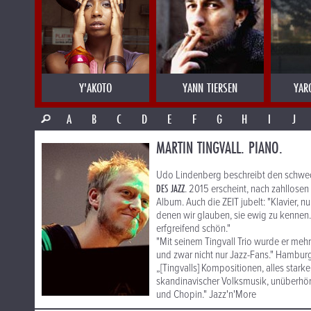
Y'AKOTO
YANN TIERSEN
YAR
A
B
C
D
E
F
G
H
I
J
MARTIN TINGVALL. PIANO.
Udo Lindenberg beschreibt den schwed
DES JAZZ
. 2015 erscheint, nach zahllose
Album. Auch die ZEIT jubelt: "Klavier, 
denen wir glauben, sie ewig zu kennen.
erfgreifend schön."
"Mit seinem Tingvall Trio wurde er meh
und zwar nicht nur Jazz-Fans." Hambu
„[Tingvalls] Kompositionen, alles stark
skandinavischer Volksmusik, unüberhör
und Chopin." Jazz'n'More