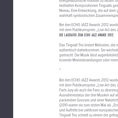
Energieausbrüche münden zu lassen. Ein
liedhaften Kompositionen Tingvalls gesc
Niveau. Eine Entwicklung, die auf dem g
wahrhaft symbiotischen Zusammenspiel
Bei den ECHO JAZZ Awards 2012 wurde d
mit dem Publikumspreis „Live-Act des 
DIE LAUDATIO ZUM ECHO JAZZ AWARD 2012
:
Das Tingvall Trio kreiert Melodien, die
authentisch daherkommen. Sie wechsel
gemischt. Die Musik lässt augenblickli
tosende Meeresbrandungen oder mensc
*
Bei den ECHO JAZZ Awards 2012 wurde d
mit dem Publikumspreis „Live-Act des
Fach-Jury als auch die Fans zu überzeug
Ausnahmestatus der drei Musiker auf a
packenden Grooves und einer Natürlichke
(2010 waren sie zum ersten Mal als „En
und Auftritte bei zahllosen europäische
Tingvall Trio schnell zu einem der gefra