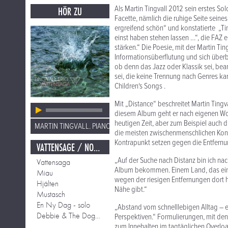
Als Martin Tingvall 2012 sein erstes So
HÖR ZU
Facette, nämlich die ruhige Seite seines
ergreifend schön“ und konstatierte „Tin
einst haben stehen lassen …“, die FAZ e
stärken.“ Die Poesie, mit der Martin Tin
Informationsüberflutung und sich überb
ob denn das Jazz oder Klassik sei, bea
sei, die keine Trennung nach Genres k
Children‘s Songs .
Mit „Distance“ beschreitet Martin Ting
diesem Album geht er nach eigenen Wort
heutigen Zeit, aber zum Beispiel auch d
MARTIN TINGVALL. PIANO.
die meisten zwischenmenschlichen Konta
Kontrapunkt setzen gegen die Entfernun
VATTENSAGE / NORR / EN NY DAG
„Auf der Suche nach Distanz bin ich nac
Vattensaga
Album bekommen. Einem Land, das einem
Miau
wegen der riesigen Entfernungen dort 
Hjälten
Nähe gibt.“
Mustasch
En Ny Dag - solo
„Abstand vom schnelllebigen Alltag – e
Debbie & The Doggs - solo
Perspektiven.“ Formulierungen, mit den
zum Innehalten im tagtäglichen Overlo