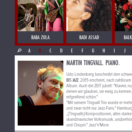
BABA ZULA
BADI ASSAD
BALK
A
B
C
D
E
F
G
H
I
J
MARTIN TINGVALL. PIANO.
Udo Lindenberg beschreibt den schwed
DES JAZZ
. 2015 erscheint, nach zahllose
Album. Auch die ZEIT jubelt: "Klavier, 
denen wir glauben, sie ewig zu kennen.
erfgreifend schön."
"Mit seinem Tingvall Trio wurde er meh
und zwar nicht nur Jazz-Fans." Hambu
„[Tingvalls] Kompositionen, alles stark
skandinavischer Volksmusik, unüberhör
und Chopin." Jazz'n'More