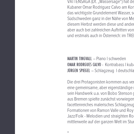
VATTENSAGA (Dt. „Wassersage“) hat der
Kubaner Omar Rodriguez Calvo am Kont
das wichtigste Grundelement Wasser, sei
Südschweden ganz in der Nähe von Meer
diesem Herbst werden diese und andere
aber auch bei zahlreichen Auftritten vo
und erstmals auch in Österreich: im 
MARTIN TINGVALL
– Piano l schweden
OMAR RODRGUES CALVO
- Kontrabass l kub
JÜRGEN SPIEGEL
– Schlagzeug l deutschl
Die drei Protagonisten kommen aus ve
eine gemeinsame, aber eigenständige m
sein Handwerk u.a. von Bobo Stenson gel
aus Bremen spielte zunächst vorwiegen
facettenreiches malerisches Schlagzeug
Formationen von Ramon Valle und Roy 
Jazz/Folk - Melodien und straighten Ro
mittlerweile auf der ganzen Welt im Stu
*