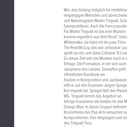
Wer Jazz bislang lediglich für intellektu
eingängigen Melodien und überschwäng
und Namensgeber Martin Tingvall, Schl
Szenepublikum. Auch die Fans populäre
Für Martin Tingvall ist das kein Wunder.
komme eigentlich aus dem Rock", beric
Whitesnake, da habe ich ein paar Töne O
The Real McCoy, das war unfassbar: pu
spielt da mit; und dann Coltrane "A L
Zu dieser Zeit lebt der Musiker noch in
Erfolge. Die Formation, in der sich auc
Jazzpreise des Landes. Daraufhin geht 
öffentlichen Rundfunk ein.
Studien in Komposition und Jazzklavier
trifft er auf den Drummer Jürgen Spiege
Ruf erspielt hat. Spiegel lädt den Piani
WG. Tingvall nimmt das Angebot an.
Infolge musizieren die beiden für das 
Orange Blue. In dieser Gruppe befindet
Konzertreise des Pop-Acts versuchen s
Kompositionen. Das Vergnügen und die
des Tingvall Trios.