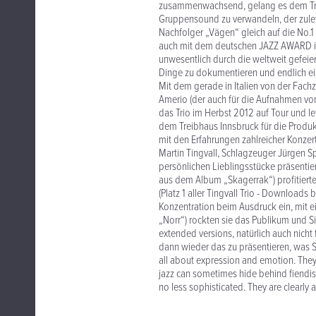
zusammenwachsend, gelang es dem Trio
Gruppensound zu verwandeln, der zulet
Nachfolger „Vägen“ gleich auf die No.1
auch mit dem deutschen JAZZ AWARD in 
unwesentlich durch die weltweit gefeie
Dinge zu dokumentieren und endlich ei
Mit dem gerade in Italien von der Fachz
Amerio (der auch für die Aufnahmen vo
das Trio im Herbst 2012 auf Tour und 
dem Treibhaus Innsbruck für die Produk
mit den Erfahrungen zahlreicher Konzert
Martin Tingvall, Schlagzeuger Jürgen S
persönlichen Lieblingsstücke präsenti
aus dem Album „Skagerrak“) profitiert
(Platz 1 aller Tingvall Trio - Download
Konzentration beim Ausdruck ein, mit 
„Norr“) rockten sie das Publikum und S
extended versions, natürlich auch nicht
dann wieder das zu präsentieren, was S
all about expression and emotion. They’r
jazz can sometimes hide behind fiendis
no less sophisticated. They are clearly