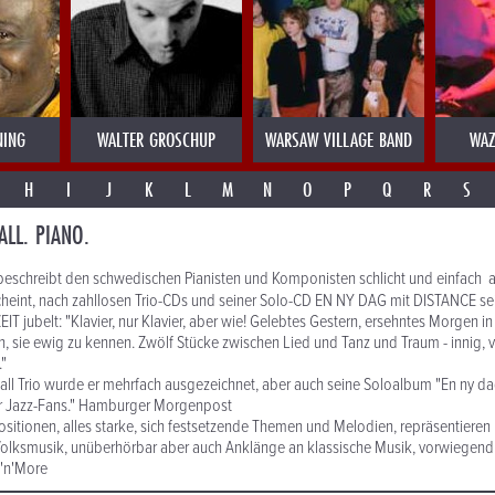
NING
WALTER GROSCHUP
WARSAW VILLAGE BAND
WAZ
H
I
J
K
L
M
N
O
P
Q
R
S
ALL. PIANO.
eschreibt den schwedischen Pianisten und Komponisten schlicht und einfach 
cheint, nach zahllosen Trio-CDs und seiner Solo-CD EN NY DAG mit DISTANCE se
IT jubelt: "Klavier, nur Klavier, aber wie! Gelebtes Gestern, ersehntes Morgen i
, sie ewig zu kennen. Zwölf Stücke zwischen Lied und Tanz und Traum - innig, v
."
all Trio wurde er mehrfach ausgezeichnet, aber auch seine Soloalbum "En ny dag
ur Jazz-Fans." Hamburger Morgenpost
ositionen, alles starke, sich festsetzende Themen und Melodien, repräsentieren 
Volksmusik, unüberhörbar aber auch Anklänge an klassische Musik, vorwiegend
z'n'More