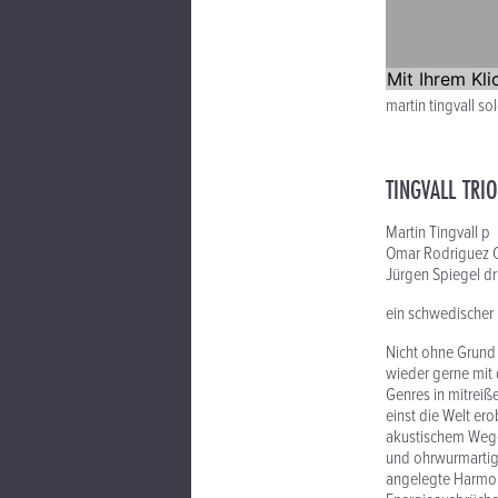
martin tingvall so
TINGVALL TRIO
Martin Tingvall p
Omar Rodriguez 
Jürgen Spiegel dr
ein schwedischer 
Nicht ohne Grund
wieder gerne mit 
Genres in mitreiß
einst die Welt ero
akustischem Wege
und ohrwurmartige
angelegte Harmoni