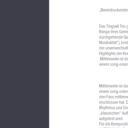
„Beeindruckendes
Das Tingvall Trio
Ränge ihres Genr
durchgehende Qua
Musikalität“), kri
der unverwechsel
Highlights der K
Mittlerweile ist d
einem song-orient
Mittlerweile ist d
einem song-orient
den Fans mittlerw
erschlossen hat. 
Rhythmus und Gro
„klassischen“ Auf
aufgelöst wird.
Für die Kompositi