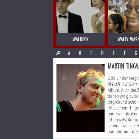
WALDECK
WALLY WAR
A
B
C
D
E
F
G
MARTIN TINGV
Udo Lindenberg b
DES JAZZ
. 2015 ers
Album. Auch die ZE
denen wir glauben
erfgreifend schön
"Mit seinem Tingv
und zwar nicht n
„[Tingvalls] Komp
skandinavischer 
und Chopin." Jaz