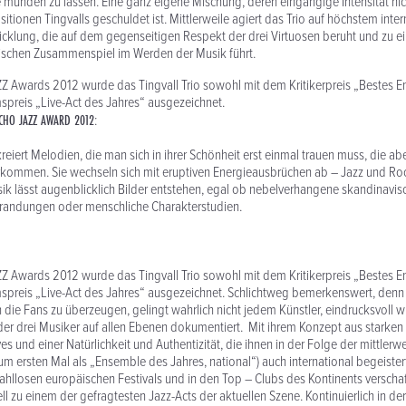
münden zu lassen. Eine ganz eigene Mischung, deren eingängige Intensität nic
tionen Tingvalls geschuldet ist. Mittlerweile agiert das Trio auf höchstem inte
icklung, die auf dem gegenseitigen Respekt der drei Virtuosen beruht und zu ein
ischen Zusammenspiel im Werden der Musik führt.
Z Awards 2012 wurde das Tingvall Trio sowohl mit dem Kritikerpreis „Bestes E
preis „Live-Act des Jahres“ ausgezeichnet.
CHO JAZZ AWARD 2012
:
kreiert Melodien, die man sich in ihrer Schönheit erst einmal trauen muss, die a
rkommen. Sie wechseln sich mit eruptiven Energieausbrüchen ab – Jazz und R
ik lässt augenblicklich Bilder entstehen, egal ob nebelverhangene skandinavis
andungen oder menschliche Charakterstudien.
Z Awards 2012 wurde das Tingvall Trio sowohl mit dem Kritikerpreis „Bestes E
spreis „Live-Act des Jahres“ ausgezeichnet. Schlichtweg bemerkenswert, den
h die Fans zu überzeugen, gelingt wahrlich nicht jedem Künstler, eindrucksvoll 
r drei Musiker auf allen Ebenen dokumentiert. Mit ihrem Konzept aus starken
 und einer Natürlichkeit und Authentizität, die ihnen in der Folge der mittlerw
um ersten Mal als „Ensemble des Jahres, national“) auch international begeiste
 zahllosen europäischen Festivals und in den Top – Clubs des Kontinents verscha
ell zu einem der gefragtesten Jazz-Acts der aktuellen Szene. Kontinuierlich in d