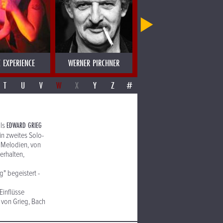
 EXPERIENCE
WERNER PIRCHNER
WERNER SCHWAB
T
U
V
W
X
Y
Z
#
EDWARD GRIEG
als
in zweites Solo-
n Melodien, von
erhalten,
" begeistert -
Einflüsse
 von Grieg, Bach