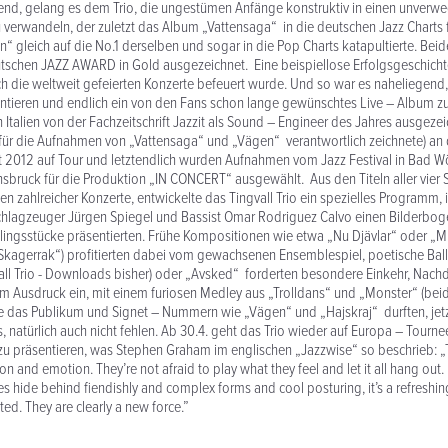
, gelang es dem Trio, die ungestümen Anfänge konstruktiv in einen unverwe
erwandeln, der zuletzt das Album „Vattensaga“ in die deutschen Jazz Charts f
“ gleich auf die No.1 derselben und sogar in die Pop Charts katapultierte. Be
schen JAZZ AWARD in Gold ausgezeichnet. Eine beispiellose Erfolgsgeschichte
h die weltweit gefeierten Konzerte befeuert wurde. Und so war es naheliegend
ieren und endlich ein von den Fans schon lange gewünschtes Live – Album zu 
 Italien von der Fachzeitschrift Jazzit als Sound – Engineer des Jahres ausgeze
für die Aufnahmen von „Vattensaga“ und „Vägen“ verantwortlich zeichnete) an 
t 2012 auf Tour und letztendlich wurden Aufnahmen vom Jazz Festival in Bad W
sbruck für die Produktion „IN CONCERT“ ausgewählt. Aus den Titeln aller vier
en zahlreicher Konzerte, entwickelte das Tingvall Trio ein spezielles Programm, 
Schlagzeuger Jürgen Spiegel und Bassist Omar Rodriguez Calvo einen Bilderboge
lingsstücke präsentierten. Frühe Kompositionen wie etwa „Nu Djävlar“ oder „M
kagerrak“) profitierten dabei vom gewachsenen Ensemblespiel, poetische Ball
ngvall Trio - Downloads bisher) oder „Avsked“ forderten besondere Einkehr, Nach
im Ausdruck ein, mit einem furiosen Medley aus „Trolldans“ und „Monster“ (be
ie das Publikum und Signet – Nummern wie „Vägen“ und „Hajskraj“ durften, jetz
, natürlich auch nicht fehlen. Ab 30.4. geht das Trio wieder auf Europa – Tourn
u präsentieren, was Stephen Graham im englischen „Jazzwise“ so beschrieb: „Ti
on and emotion. They’re not afraid to play what they feel and let it all hang out
s hide behind fiendishly and complex forms and cool posturing, it’s a refreshi
ted. They are clearly a new force.”