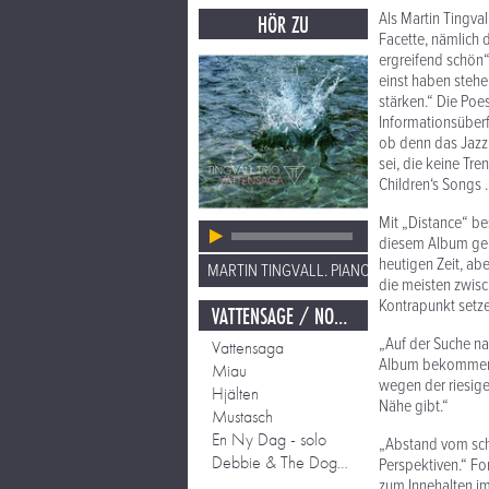
Als Martin Tingval
HÖR ZU
Facette, nämlich d
ergreifend schön“
einst haben stehe
stärken.“ Die Poes
Informationsüberf
ob denn das Jazz 
sei, die keine T
Children‘s Songs .
Mit „Distance“ be
diesem Album geht
heutigen Zeit, abe
MARTIN TINGVALL. PIANO.
die meisten zwisc
Kontrapunkt setze
VATTENSAGE / NORR / EN NY DAG
„Auf der Suche nac
Vattensaga
Album bekommen. 
Miau
wegen der riesige
Hjälten
Nähe gibt.“
Mustasch
En Ny Dag - solo
„Abstand vom schn
Debbie & The Doggs - solo
Perspektiven.“ Fo
zum Innehalten im