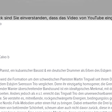
lo
Calvo b
Pianist, ein kubanischer Bassist & ein deutscher Drummer als Erben des Esbjørn
 wird die Formation um den schwedischen Pianisten Martin Tingvall seit ihrem
dem Esbjörn Svensson Trio verglichen. Denn ihr einzigartig homogener, die Gr
ender Manier überschreitender Bandsound ist ein idealtypisches Merkmal, mit d
berten. Anders jedoch als e.s.t. erreicht das Tingvall Trio den unverwechselbaren
. Sie verstehn es, mitreißende, rockgeschwängerte Energien, bedingungslos
 Nordic-Folk-Melodien unter einen Hut zu bringen. Dabei entwerfen die Drei lyr
en von betörender Schönheit, scheuen aber auch nicht davor zurück, diese in 