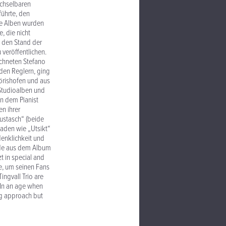
chselbaren
ührte, den
ide Alben wurden
, die nicht
, den Stand der
veröffentlichen.
ichneten Stefano
den Reglern, ging
örishofen und aus
 Studioalben und
in dem Pianist
n ihrer
ustasch“ (beide
aden wie „Utsikt“
denklichkeit und
ide aus dem Album
t in special and
ee, um seinen Fans
ngvall Trio are
. In an age when
ng approach but