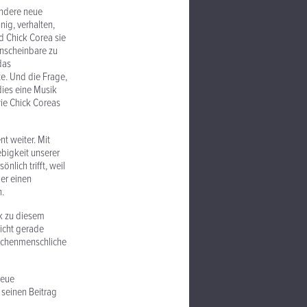
 andere neue
nig, verhalten,
d Chick Corea sie
Unscheinbare zu
das
e. Und die Frage,
dies eine Musik
ie Chick Coreas
t weiter. Mit
ebigkeit unserer
lich trifft, weil
er einen
n.
ik zu diesem
icht gerade
ischenmenschliche
neue
 seinen Beitrag