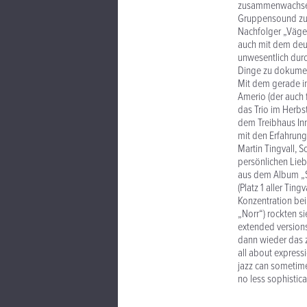
zusammenwachsend
Gruppensound zu v
Nachfolger „Vägen
auch mit dem deut
unwesentlich durc
Dinge zu dokument
Mit dem gerade in
Amerio (der auch 
das Trio im Herbs
dem Treibhaus Inn
mit den Erfahrung
Martin Tingvall, 
persönlichen Lieb
aus dem Album „S
(Platz 1 aller Ti
Konzentration be
„Norr“) rockten s
extended versions
dann wieder das z
all about expressi
jazz can sometime
no less sophistica