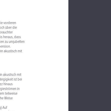
die vorderen
och über die
brauchter
is heraus, dass
ten zu umjubelten
mension.
ein akustisch mit
in akustisch mit
ngigkeit ist bei
zz hinaus
rgieströmen in
em teilweise
che Weise
g) Auf