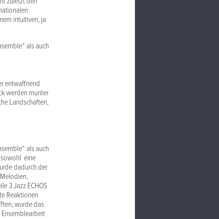
ht zuletzt den
rnationalen
em intuitiven, ja
nsemble“ als auch
ber entwaffnend
ock werden munter
che Landschaften,
nsemble“ als auch
n sowohl eine
wurde dadurch der
 Melodien,
eile 3 Jazz ECHOS
rte Reaktionen
fften, wurde das
er Ensemblearbeit