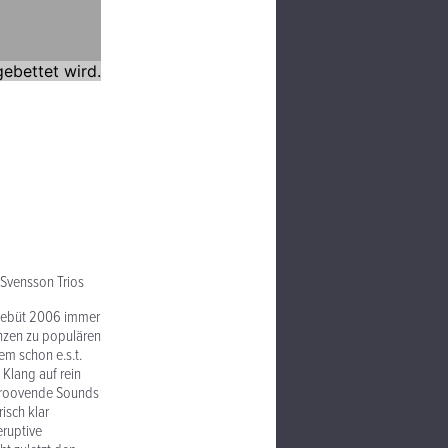
 Svensson Trios
 Debüt 2006 immer
enzen zu populären
em schon e.s.t.
 Klang auf rein
 groovende Sounds
isch klar
eruptive