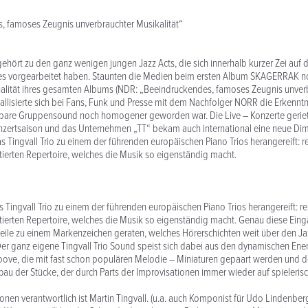
, famoses Zeugnis unverbrauchter Musikalität“
 gehört zu den ganz wenigen jungen Jazz Acts, die sich innerhalb kurzer Zei auf 
es vorgearbeitet haben. Staunten die Medien beim ersten Album SKAGERRAK n
lität ihres gesamten Albums (NDR: „Beeindruckendes, famoses Zeugnis unver
stallisierte sich bei Fans, Funk und Presse mit dem Nachfolger NORR die Erkenntn
bare Gruppensound noch homogener geworden war. Die Live – Konzerte gerie
onzertsaison und das Unternehmen „TT“ bekam auch international eine neue Di
as Tingvall Trio zu einem der führenden europäischen Piano Trios herangereift: r
ierten Repertoire, welches die Musik so eigenständig macht.
as Tingvall Trio zu einem der führenden europäischen Piano Trios herangereift: re
ierten Repertoire, welches die Musik so eigenständig macht. Genau diese Eingä
eile zu einem Markenzeichen geraten, welches Hörerschichten weit über den Ja
Der ganz eigene Tingvall Trio Sound speist sich dabei aus den dynamischen Ene
ove, die mit fast schon populären Melodie – Miniaturen gepaart werden und d
bau der Stücke, der durch Parts der Improvisationen immer wieder auf spieleris
onen verantwortlich ist Martin Tingvall. (u.a. auch Komponist für Udo Lindenber