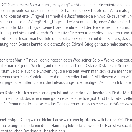
l 2012 sein erstes Solo Album „en ny dag“ veröffentlichte, präsentierte er eine
ie ruhige Seite seines künstlerischen Schaffens, die ZEIT lobte das Album als „in
 und konstatierte „Tingvall sammelt die Jazzfreunde da ein, wo Keith Jarrett un
n lassen …“, die FAZ ergänzte: „Tingvalls Lyrik bemüht sich, unser Zutrauen ins 
ie, mit der Martin Tingvall seine Hörer berührte, traf den Nerv eines Publikums, 
lutung und sich überbietende Superlative für einen Augenblick aussperren wollt
oder Klassik sei, beantwortete das deutsche Feuilleton mit dem Schluss, dass 
rennung nach Genres kannte, die demzufolge Edvard Grieg genauso nahe stand w
schreitet Martin Tingvall den eingeschlagen Weg seiner Solo – Werke konsequen
 er nach eigenen Worten „auf die Suche nach der Distanz. Distanz zur Schnelll
r zum Beispiel auch die Entfernung, die entsteht, wenn man sich kaum mehr persön
henmenschlichen Kontakte über digitale Medien laufen.“ Mit diesem Album will 
n gegen die Entfernungen, die Entwicklungen der heutigen Zeit mit sich bringe
h Distanz bin ich nach Island gereist und habe dort viel Inspiration für die Mus
Einem Land, das einem eine ganz neue Perspektive gibt. Und trotz oder vielle
n Entfernungen dort habe ich das Gefühl gehabt, dass es eine viel größere zw
elllebigen Alltag – eine kleine Pause – ein wenig Distanz – Ruhe und Zeit für 
rmulierungen, mit denen der in Hamburg lebende schwedische Pianist versucht,
 tagtäglichen Overload zu beschreiben.