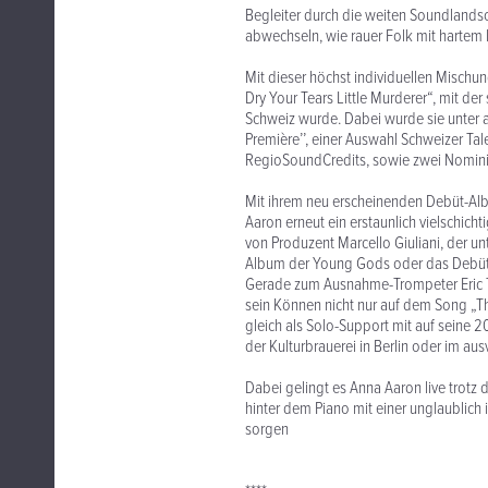
Begleiter durch die weiten Soundlands
abwechseln, wie rauer Folk mit hartem 
Mit dieser höchst individuellen Mischung
Dry Your Tears Little Murderer“, mit der
Schweiz wurde. Dabei wurde sie unter 
Première’’, einer Auswahl Schweizer Tal
RegioSoundCredits, sowie zwei Nominie
Mit ihrem neu erscheinenden Debüt-Alb
Aaron erneut ein erstaunlich vielschich
von Produzent Marcello Giuliani, der unt
Album der Young Gods oder das Debüt
Gerade zum Ausnahme-Trompeter Eric Tr
sein Können nicht nur auf dem Song „T
gleich als Solo-Support mit auf seine 2
der Kulturbrauerei in Berlin oder im au
Dabei gelingt es Anna Aaron live trotz
hinter dem Piano mit einer unglaublich
sorgen