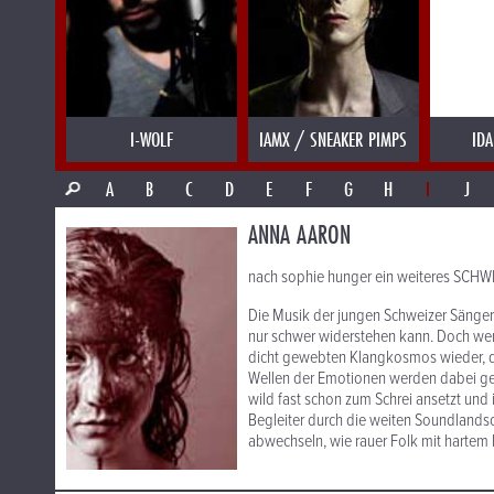
I-WOLF
IAMX / SNEAKER PIMPS
IDA
A
B
C
D
E
F
G
H
I
J
ANNA AARON
nach sophie hunger ein weiteres SC
Die Musik der jungen Schweizer Sänger
nur schwer widerstehen kann. Doch wer s
dicht gewebten Klangkosmos wieder, der
Wellen der Emotionen werden dabei get
wild fast schon zum Schrei ansetzt un
Begleiter durch die weiten Soundlands
abwechseln, wie rauer Folk mit hartem 