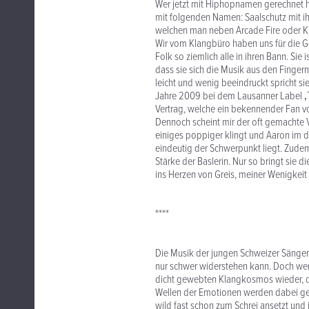
Wer jetzt mit Hiphopnamen gerechnet hat
mit folgenden Namen: Saalschutz mit i
welchen man neben Arcade Fire oder Ki
Wir vom Klangbüro haben uns für die Ge
Folk so ziemlich alle in ihren Bann. Sie
dass sie sich die Musik aus den Finger
leicht und wenig beeindruckt spricht sie
Jahre 2009 bei dem Lausanner Label ‚
Vertrag, welche ein bekennender Fan vo
Dennoch scheint mir der oft gemachte 
einiges poppiger klingt und Aaron im di
eindeutig der Schwerpunkt liegt. Zudem
Stärke der Baslerin. Nur so bringt sie 
ins Herzen von Greis, meiner Wenigkeit
****
Die Musik der jungen Schweizer Sänger
nur schwer widerstehen kann. Doch wer s
dicht gewebten Klangkosmos wieder, der
Wellen der Emotionen werden dabei get
wild fast schon zum Schrei ansetzt un