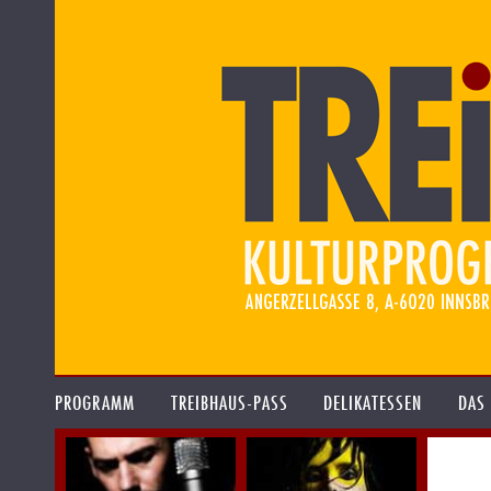
PROGRAMM
TREIBHAUS-PASS
DELIKATESSEN
DAS