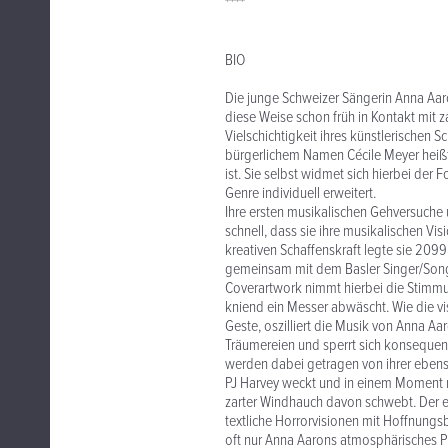
****
BIO
Die junge Schweizer Sängerin Anna Aar
diese Weise schon früh in Kontakt mit zah
Vielschichtigkeit ihres künstlerischen 
bürgerlichem Namen Cécile Meyer heißt,
ist. Sie selbst widmet sich hierbei der
Genre individuell erweitert.
Ihre ersten musikalischen Gehversuche
schnell, dass sie ihre musikalischen Vi
kreativen Schaffenskraft legte sie 2099 
gemeinsam mit dem Basler Singer/Son
Coverartwork nimmt hierbei die Stimmu
kniend ein Messer abwäscht. Wie die v
Geste, oszilliert die Musik von Anna A
Träumereien und sperrt sich konsequent
werden dabei getragen von ihrer ebens
PJ Harvey weckt und in einem Moment r
zarter Windhauch davon schwebt. Der ei
textliche Horrorvisionen mit Hoffnungs
oft nur Anna Aarons atmosphärisches P