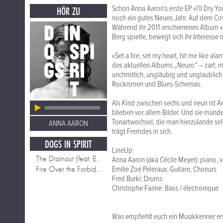
Schon Anna Aaron’s erste EP «I’ll Dry 
HÖR ZU
noch ein gutes Neues Jahr. Auf dem Cov
Während ihr 2011 erschienenes Album «D
Berg spielte, bewegt sich ihr Interess
«Set a fire, set my heart, hit me like 
des aktuellen Albums „Neuro“ – zart, m
unchristlich, ungläubig und unglaublich
Rockismen und Blues-Schemas.
Als Kind zwischen sechs und neun ist 
blieben vor allem Bilder. Und sie münde
Tonartwechsel, die man hierzulande selte
ANNA AARON
trägt Fremdes in sich.
DOGS IN SPIRIT
LineUp:
The Drainout (feat. Erik Truffaz)
Anna Aaron (aka Cécile Meyer): piano, v
Fire Over the Forbidden Mountain
Emilie Zoé Peleraux: Guitare, Choeurs
Fred Burki: Drums
Christophe Farine: Bass / électronique
Was empfiehlt euch ein Musikkenner er