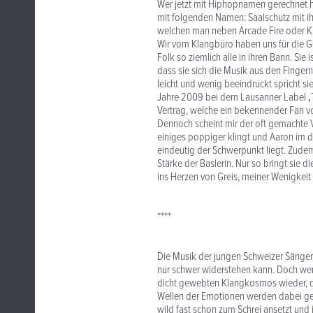
Wer jetzt mit Hiphopnamen gerechnet hat
mit folgenden Namen: Saalschutz mit i
welchen man neben Arcade Fire oder Ki
Wir vom Klangbüro haben uns für die Ge
Folk so ziemlich alle in ihren Bann. Sie
dass sie sich die Musik aus den Finger
leicht und wenig beeindruckt spricht sie
Jahre 2009 bei dem Lausanner Label ‚
Vertrag, welche ein bekennender Fan vo
Dennoch scheint mir der oft gemachte 
einiges poppiger klingt und Aaron im di
eindeutig der Schwerpunkt liegt. Zudem
Stärke der Baslerin. Nur so bringt sie 
ins Herzen von Greis, meiner Wenigkeit
****
Die Musik der jungen Schweizer Sänger
nur schwer widerstehen kann. Doch wer s
dicht gewebten Klangkosmos wieder, der
Wellen der Emotionen werden dabei get
wild fast schon zum Schrei ansetzt un