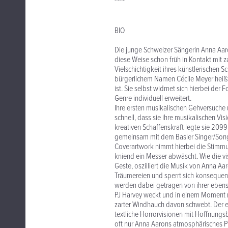
****
BIO
Die junge Schweizer Sängerin Anna Aar
diese Weise schon früh in Kontakt mit zah
Vielschichtigkeit ihres künstlerischen 
bürgerlichem Namen Cécile Meyer heißt,
ist. Sie selbst widmet sich hierbei der
Genre individuell erweitert.
Ihre ersten musikalischen Gehversuche
schnell, dass sie ihre musikalischen Vi
kreativen Schaffenskraft legte sie 2099 
gemeinsam mit dem Basler Singer/Son
Coverartwork nimmt hierbei die Stimmu
kniend ein Messer abwäscht. Wie die v
Geste, oszilliert die Musik von Anna A
Träumereien und sperrt sich konsequent
werden dabei getragen von ihrer ebens
PJ Harvey weckt und in einem Moment r
zarter Windhauch davon schwebt. Der ei
textliche Horrorvisionen mit Hoffnungs
oft nur Anna Aarons atmosphärisches P