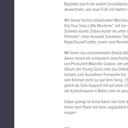
Begleiter durch die weiten Soundlands
abwechseln, wie rauer Folk mit hartem 
Mit dieser höchst individuellen Mischung
Dry Your Tears Little Murderer“, mit der
Schweiz wurde. Dabei wurde sie unter 
Première’’, einer Auswahl Schweizer Tal
RegioSoundCredits, sowie zwei Nominie
Mit ihrem neu erscheinenden Debüt-Alb
Aaron erneut ein erstaunlich vielschich
von Produzent Marcello Giuliani, der unt
Album der Young Gods oder das Debüt
Gerade zum Ausnahme-Trompeter Eric Tr
sein Können nicht nur auf dem Song „T
gleich als Solo-Support mit auf seine 2
der Kulturbrauerei in Berlin oder im au
Dabei gelingt es Anna Aaron live trotz
hinter dem Piano mit einer unglaublich
sorgen