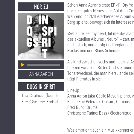
Schon Anna Aaron’s erste EP «I’ll Dry 
HÖR ZU
noch ein gutes Neues Jahr. Auf dem Cov
Während ihr 2011 erschienenes Album «D
Berg spielte, bewegt sich ihr Interess
«Set a fire, set my heart, hit me like 
des aktuellen Albums „Neuro“ – zart, m
unchristlich, ungläubig und unglaublich
Rockismen und Blues-Schemas.
Als Kind zwischen sechs und neun ist 
blieben vor allem Bilder. Und sie münde
Tonartwechsel, die man hierzulande selte
ANNA AARON
trägt Fremdes in sich.
DOGS IN SPIRIT
LineUp:
The Drainout (feat. Erik Truffaz)
Anna Aaron (aka Cécile Meyer): piano, v
Fire Over the Forbidden Mountain
Emilie Zoé Peleraux: Guitare, Choeurs
Fred Burki: Drums
Christophe Farine: Bass / électronique
Was empfiehlt euch ein Musikkenner er