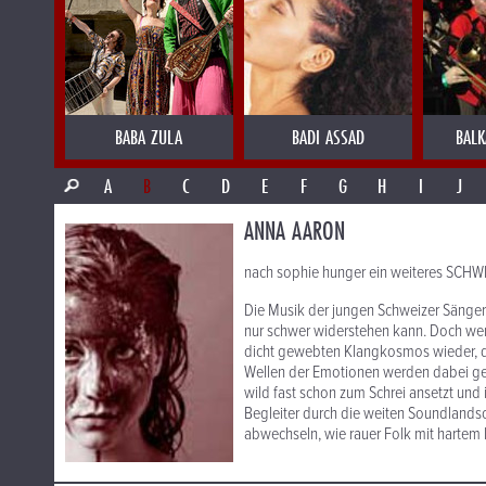
BABA ZULA
BADI ASSAD
BALK
A
B
C
D
E
F
G
H
I
J
ANNA AARON
nach sophie hunger ein weiteres SC
Die Musik der jungen Schweizer Sänger
nur schwer widerstehen kann. Doch wer s
dicht gewebten Klangkosmos wieder, der
Wellen der Emotionen werden dabei get
wild fast schon zum Schrei ansetzt un
Begleiter durch die weiten Soundlands
abwechseln, wie rauer Folk mit hartem 