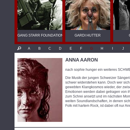
GANG STARR FOUNDATION
GARDI HUTTER
A
B
C
D
E
F
G
H
I
J
ANNA AARON
nach sophie hunger ein weiteres S
Die Musik der jungen Schweizer Sängerin
schwer widerstehen kann. Doch wer sich i
gewebten Klangkosmos wieder, der zwisch
Emotionen werden dabei getragen von ihr
zum Schrei ansetzt und im nächsten Mome
weiten Soundlandschaften, in denen sic
Folk mit hartem Rock, ist dabei oft nur 