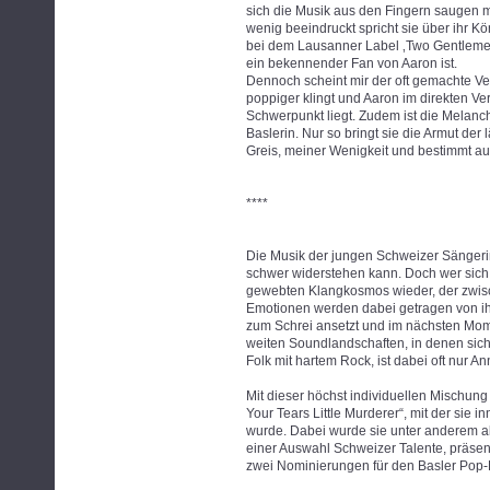
sich die Musik aus den Fingern saugen m
wenig beeindruckt spricht sie über ihr Kö
bei dem Lausanner Label ‚Two Gentlemen
ein bekennender Fan von Aaron ist.
Dennoch scheint mir der oft gemachte Ve
poppiger klingt und Aaron im direkten Ver
Schwerpunkt liegt. Zudem ist die Melanch
Baslerin. Nur so bringt sie die Armut der
Greis, meiner Wenigkeit und bestimmt au
****
Die Musik der jungen Schweizer Sängerin
schwer widerstehen kann. Doch wer sich i
gewebten Klangkosmos wieder, der zwisch
Emotionen werden dabei getragen von ihr
zum Schrei ansetzt und im nächsten Mome
weiten Soundlandschaften, in denen sic
Folk mit hartem Rock, ist dabei oft nur 
Mit dieser höchst individuellen Mischung 
Your Tears Little Murderer“, mit der sie 
wurde. Dabei wurde sie unter anderem al
einer Auswahl Schweizer Talente, präsen
zwei Nominierungen für den Basler Pop-