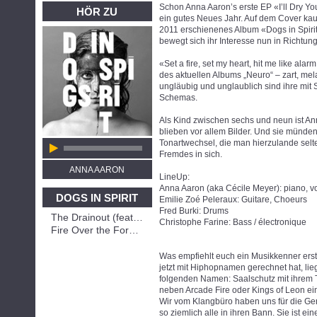
Schon Anna Aaron’s erste EP «I’ll Dry Y
HÖR ZU
ein gutes Neues Jahr. Auf dem Cover kau
2011 erschienenes Album «Dogs in Spirit
bewegt sich ihr Interesse nun in Richtu
«Set a fire, set my heart, hit me like al
des aktuellen Albums „Neuro“ – zart, mel
ungläubig und unglaublich sind ihre mit
Schemas.
Als Kind zwischen sechs und neun ist A
blieben vor allem Bilder. Und sie münden
Tonartwechsel, die man hierzulande selten 
Fremdes in sich.
ANNA AARON
LineUp:
Anna Aaron (aka Cécile Meyer): piano, v
DOGS IN SPIRIT
Emilie Zoé Peleraux: Guitare, Choeurs
Fred Burki: Drums
The Drainout (feat. Erik Truffaz)
Christophe Farine: Bass / électronique
Fire Over the Forbidden Mountain
Was empfiehlt euch ein Musikkenner ers
jetzt mit Hiphopnamen gerechnet hat, lieg
folgenden Namen: Saalschutz mit ihrem 
neben Arcade Fire oder Kings of Leon ei
Wir vom Klangbüro haben uns für die Geni
so ziemlich alle in ihren Bann. Sie ist e