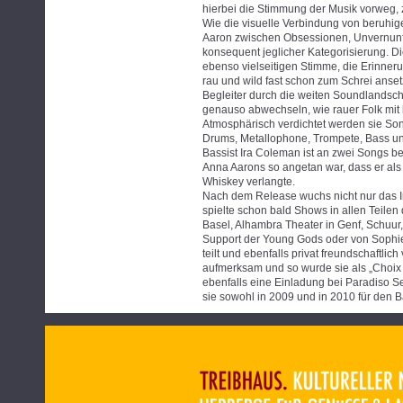
hierbei die Stimmung der Musik vorweg, 
Wie die visuelle Verbindung von beruhig
Aaron zwischen Obsessionen, Unvernunft
konsequent jeglicher Kategorisierung. D
ebenso vielseitigen Stimme, die Erinne
rau und wild fast schon zum Schrei anse
Begleiter durch die weiten Soundlandscha
genauso abwechseln, wie rauer Folk mit 
Atmosphärisch verdichtet werden sie So
Drums, Metallophone, Trompete, Bass un
Bassist Ira Coleman ist an zwei Songs bet
Anna Aarons so angetan war, dass er als
Whiskey verlangte.
Nach dem Release wuchs nicht nur das I
spielte schon bald Shows in allen Teilen 
Basel, Alhambra Theater in Genf, Schuur,
Support der Young Gods oder von Sophie 
teilt und ebenfalls privat freundschaftl
aufmerksam und so wurde sie als „Choix
ebenfalls eine Einladung bei Paradiso 
sie sowohl in 2009 und in 2010 für den B