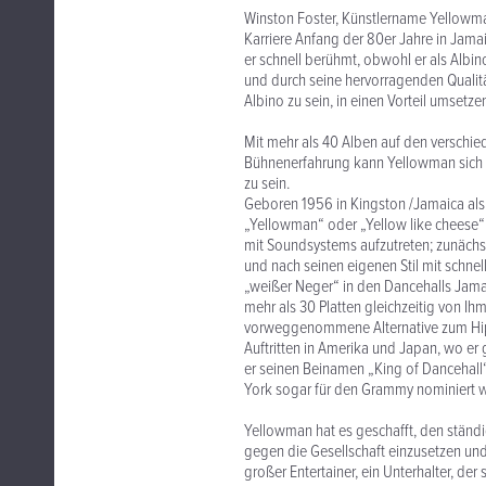
Winston Foster, Künstlername Yellowman
Karriere Anfang der 80er Jahre in Jam
er schnell berühmt, obwohl er als Albin
und durch seine hervorragenden Qualitä
Albino zu sein, in einen Vorteil umsetz
Mit mehr als 40 Alben auf den verschie
Bühnenerfahrung kann Yellowman sich 
zu sein.
Geboren 1956 in Kingston /Jamaica als
„Yellowman“ oder „Yellow like cheese“ 
mit Soundsystems aufzutreten; zunächst
und nach seinen eigenen Stil mit schne
„weißer Neger“ in den Dancehalls Jama
mehr als 30 Platten gleichzeitig von Ihm
vorweggenommene Alternative zum HipH
Auftritten in Amerika und Japan, wo er 
er seinen Beinamen „King of Dancehal
York sogar für den Grammy nominiert wa
Yellowman hat es geschafft, den ständi
gegen die Gesellschaft einzusetzen und 
großer Entertainer, ein Unterhalter, der