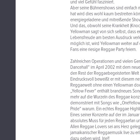
und viel Gefühl fasziniert.
Aber seine Bühnenshows sind einfach n
hat wird dies wohl kaum bestreiten kön
energiegeladene und mitreißende Sho
Und das, obwohl seine Krankheit (Knoch
Yellowman sagt von sich selbst, dass e
Lebensfreude am besten Ausdruck verleih
möglich ist, wird Yellowman weiter auf
Fans eine riesige Reggae Party feiern.
Zahlreichen Operationen und vielen Ge
Dancehall“ im April 2002 mit dem neuen
den Rest der Reggaebegeisterten Welt 
Eindrucksvoll beweißt er mit diesem ne
Reggaewelt ohne einen Yellowman doch
„Yellow Fever“ enthält brandneues Song
mehr auf die Wurzeln des Reggae konzent
demonstriert mit Songs wie „OneYello
Pride“ warum. Ein echtes Reggae Highli
Eines seiner Konzerte auf der im Januar
absolutes Muss für jeden Reggaefan un
Allen Reggae Lovers sei ans Herz geleg
jamaikanischer Reggaemusik live zu er
dazu geben wird. Irie!!