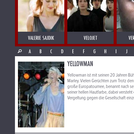
VALERIE SAJDIK
VELOJET
VE
A
B
C
D
E
F
G
H
I
J
YELLOWMAN
Yellowman ist mit seinen 20 Jahren Bü
Marley. Vielen Gerüchten zum Trotz denk
große Europatournee, benannt nach se
seiner hellen Hautfarbe, dabei versteh
Vergeltung gegen die Gesellschaft einz