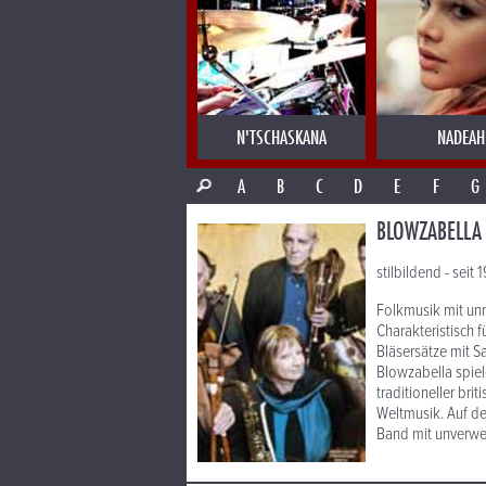
N'TSCHASKANA
NADEAH
A
B
C
D
E
F
G
BLOWZABELLA
stilbildend - seit
Folkmusik mit un
Charakteristisch 
Bläsersätze mit 
Blowzabella spiel
traditioneller br
Weltmusik. Auf de
Band mit unverw