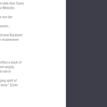
 viele ihrer Tunes
für Melodie,
s von der
anzen...
eil eine Rückkehr
nem moderneren
ritten a stack of
een largely
 role in
ing spirit of
since.” (Colin