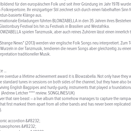
ildend für den europäischen Folk und seit ihrer Gründung im Jahr 1978 wurden
Folkrepertoire. Ihr einzigartiger Stil zeichnet sich durch einen fabelhaften Sinn 
dun-basierte Klänge aus.
ternationale Einladungen führten BLOWZABELLA in den 35 Jahren ihres Bestehen
stonbury Festival bis hin zu Festivals in Brasilien und Westafrika.
BLOWZABELLA spielen Tanzmusik, aber auch reines Zuhören lässt einen innerlich t
trange News" (2013) werden vier englische Folk Songs neu interpretiert. Zum T
 Wurzeln in der Tanzmusik, tendieren die neuen Songs aber gleichzeitig zu ei
rpretation traditioneller Musik.
 ...
re overdue a lifetime achievement award it is Blowzabella. Not only have they w
standard tunes in sessions on both sides of the channel, but they have also b
eviving English Bagpipes and hurdy-gurdy, instruments that played a foundational
.” (Andrew Letcher **** review. SONGLINES/UK)
ver that rare beast – a live album that somehow manages to capture the rampag
hat first marked them apart from all other bands and has never been replicated 
).
atonic accordion &#8232;
t, saxophones &#8232;