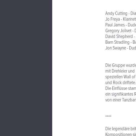
Andy Cutting - D
Jo Freya - Klarin
Paul James - Dud
Gregory Jolivet - 
David Shepherd - 
Barn Stradling - B
Jon Swayne - Dud
Die Gruppe wurde
mit Drehleier und
speziellen Wall o
und Rock driftete
Die Einflüsse sta
ein signifikantes
von einer Tanzba
****
Die legendäre bri
Kompositionen sin