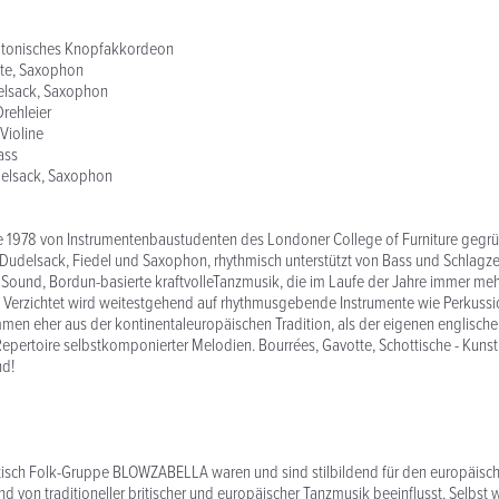
iatonisches Knopfakkordeon
ette, Saxophon
elsack, Saxophon
Drehleier
Violine
ass
elsack, Saxophon
 1978 von Instrumentenbaustudenten des Londoner College of Furniture gegrü
 Dudelsack, Fiedel und Saxophon, rhythmisch unterstützt von Bass und Schlagze
f Sound, Bordun-basierte kraftvolleTanzmusik, die im Laufe der Jahre immer meh
. Verzichtet wird weitestgehend auf rhythmusgebende Instrumente wie Perkussi
mmen eher aus der kontinentaleuropäischen Tradition, als der eigenen englisc
 Repertoire selbstkomponierter Melodien. Bourrées, Gavotte, Schottische - Kuns
nd!
tisch Folk-Gruppe BLOWZABELLA waren und sind stilbildend für den europäische
d von traditioneller britischer und europäischer Tanzmusik beeinflusst. Selbst 