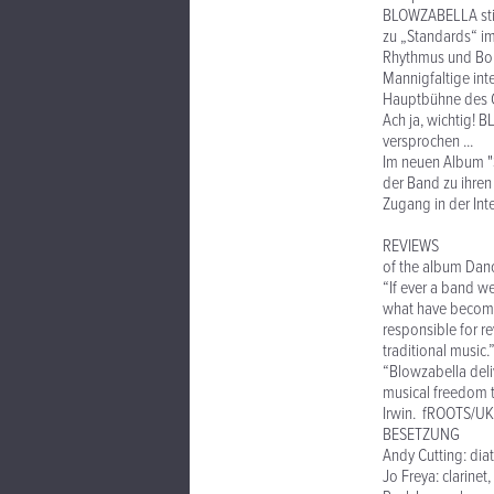
BLOWZABELLA stilb
zu „Standards“ im 
Rhythmus und Bor
Mannigfaltige in
Hauptbühne des Gla
Ach ja, wichtig! 
versprochen ...
Im neuen Album "S
der Band zu ihren
Zugang in der Inte
REVIEWS
of the album Dance
“If ever a band we
what have become 
responsible for r
traditional music
“Blowzabella deli
musical freedom t
Irwin. fROOTS/UK
BESETZUNG
Andy Cutting: di
Jo Freya: clarine