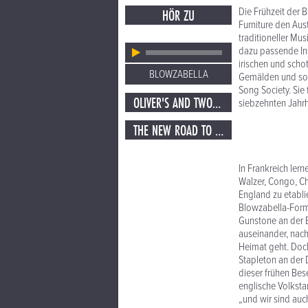
Die Frühzeit der 
HÖR ZU
Furniture den Aus
traditioneller M
dazu passende Ins
irischen und scho
BLOWZABELLA
Gemälden und sons
Song Society. Si
OLIVER'S AND TWO BEERS
siebzehnten Jahr
THE NEW ROAD TO ALSTON AND LOTTIE'S
In Frankreich ler
Walzer, Congo, Ch
England zu etabli
Blowzabella-Forma
Gunstone an der 
auseinander, nach
Heimat geht. Doch
Stapleton an der 
dieser frühen Bes
englische Volksta
„und wir sind au