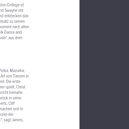
ndon College of
 und Swayne mit
und entdecken das
nsatz zu seinen
trument nach alten
Folk Dance and
oxie“ aus dem
 Polka, Mazurka,
Art von Tänzen in
nt. Die erste
r spielt, Christ
richt beinahe
rück in seine
ts, Cliff
machen sich in
oole) die
“, sagt James,