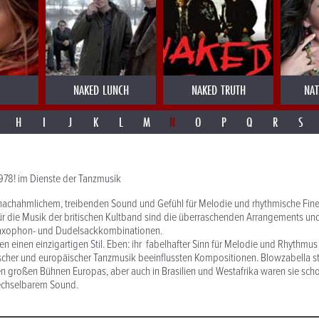
NAKED LUNCH
NAKED TRUTH
NAT
H
I
J
K
L
M
N
O
P
Q
R
S
 1978! im Dienste der Tanzmusik
nachahmlichem, treibenden Sound und Gefühl für Melodie und rhythmische Fine
für die Musik der britischen Kultband sind die überraschenden Arrangements un
Saxophon- und Dudelsackkombinationen.
en einen einzigartigen Stil. Eben: ihr fabelhafter Sinn für Melodie und Rhythmus
itischer und europäischer Tanzmusik beeinflussten Kompositionen. Blowzabella st
n großen Bühnen Europas, aber auch in Brasilien und Westafrika waren sie scho
echselbarem Sound.