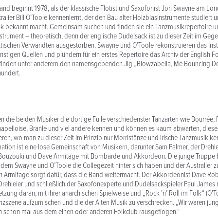
Band beginnt 1978, als der klassische Flötist und Saxofonist Jon Swayne am Lo
tralier Bill O’Toole kennenlernt, der den Bau alter Holzblasinstrumente studiert
usik bekannt macht. Gemeinsam suchen und finden sie ein Tanzmusikrepertoire 
trument – theoretisch, denn der englische Dudelsack ist zu dieser Zeit im Gege
ttischen Verwandten ausgestorben. Swayne und O’Toole rekonstruieren das Ins
tigen Quellen und plündern für ein erstes Repertoire das Archiv der English 
e finden unter anderem den namensgebenden Jig „Blowzabella, Me Bouncing D
hundert.
nen die beiden Musiker die dortige Fülle verschiedenster Tanzarten wie Bourrée,
apelloise, Branle und viel andere kennen und können es kaum abwarten, diese 
eren, wo man zu dieser Zeit im Prinzip nur Morristänze und irische Tanzmusik ken
tion ist eine lose Gemeinschaft von Musikern, darunter Sam Palmer, der Drehleie
Bouzouki und Dave Armitage mit Bombarde und Akkordeon. Die junge Truppe b
dem Swayne und O’Toole die Collegezeit hinter sich haben und der Australier zu
 Armitage sorgt dafür, dass die Band weitermacht. Der Akkordeonist Dave Rober
Drehleier und schließlich der Saxofonexperte und Dudelsackspieler Paul James 
etzung daran, mit ihrer anarchischen Spielweise und „Rock ’n’ Roll im Folk“ (O’T
nzszene aufzumischen und die der Alten Musik zu verschrecken. „Wir waren jung
ch schon mal aus dem einen oder anderen Folkclub rausgeflogen.“