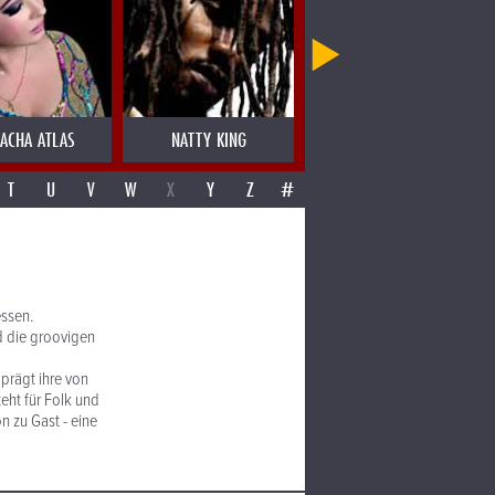
ACHA ATLAS
NATTY KING
NEIL ZAZA
T
U
V
W
X
Y
Z
#
ssen.
d die groovigen
 prägt ihre von
eht für Folk und
n zu Gast - eine