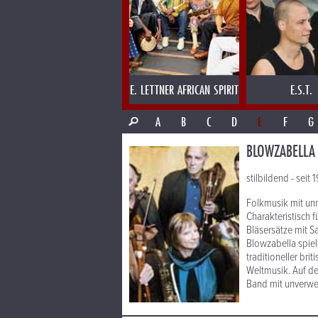
E. LETTNER AFRICAN SPIRIT
E.S.T.
A
B
C
D
E
F
G
BLOWZABELLA
stilbildend - seit
Folkmusik mit un
Charakteristisch 
Bläsersätze mit 
Blowzabella spiel
traditioneller br
Weltmusik. Auf de
Band mit unverw