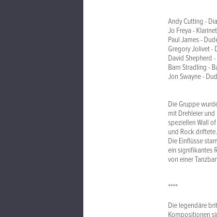
Andy Cutting - D
Jo Freya - Klarin
Paul James - Dud
Gregory Jolivet - 
David Shepherd - 
Barn Stradling - B
Jon Swayne - Dud
Die Gruppe wurde
mit Drehleier und
speziellen Wall o
und Rock driftete
Die Einflüsse sta
ein signifikantes
von einer Tanzba
****
Die legendäre bri
Kompositionen sin