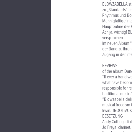
BLOWZABELLA stilb
zu „Standards“ im 
Rhythmus und Bor
Mannigfaltige in
Hauptbühne des Gla
Ach ja, wichtig! 
versprochen ...
Im neuen Album "S
der Band zu ihren
Zugang in der Inte
REVIEWS
of the album Dance
“If ever a band we
what have become 
responsible for r
traditional music
“Blowzabella deli
musical freedom t
Irwin. fROOTS/UK
BESETZUNG
Andy Cutting: di
Jo Freya: clarine