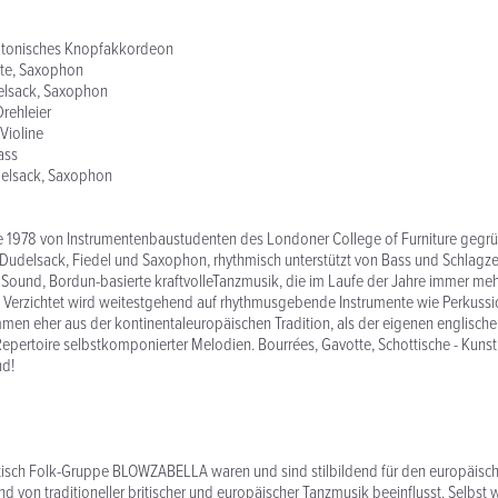
iatonisches Knopfakkordeon
ette, Saxophon
elsack, Saxophon
Drehleier
Violine
ass
elsack, Saxophon
 1978 von Instrumentenbaustudenten des Londoner College of Furniture gegrü
 Dudelsack, Fiedel und Saxophon, rhythmisch unterstützt von Bass und Schlagze
f Sound, Bordun-basierte kraftvolleTanzmusik, die im Laufe der Jahre immer meh
. Verzichtet wird weitestgehend auf rhythmusgebende Instrumente wie Perkussi
mmen eher aus der kontinentaleuropäischen Tradition, als der eigenen englisc
 Repertoire selbstkomponierter Melodien. Bourrées, Gavotte, Schottische - Kuns
nd!
tisch Folk-Gruppe BLOWZABELLA waren und sind stilbildend für den europäische
d von traditioneller britischer und europäischer Tanzmusik beeinflusst. Selbst 