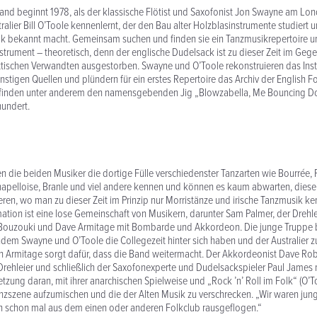
Band beginnt 1978, als der klassische Flötist und Saxofonist Jon Swayne am Lo
tralier Bill O’Toole kennenlernt, der den Bau alter Holzblasinstrumente studiert
usik bekannt macht. Gemeinsam suchen und finden sie ein Tanzmusikrepertoire 
trument – theoretisch, denn der englische Dudelsack ist zu dieser Zeit im Gege
ttischen Verwandten ausgestorben. Swayne und O’Toole rekonstruieren das Ins
tigen Quellen und plündern für ein erstes Repertoire das Archiv der English 
e finden unter anderem den namensgebenden Jig „Blowzabella, Me Bouncing D
hundert.
nen die beiden Musiker die dortige Fülle verschiedenster Tanzarten wie Bourrée,
apelloise, Branle und viel andere kennen und können es kaum abwarten, diese 
eren, wo man zu dieser Zeit im Prinzip nur Morristänze und irische Tanzmusik ken
tion ist eine lose Gemeinschaft von Musikern, darunter Sam Palmer, der Drehleie
Bouzouki und Dave Armitage mit Bombarde und Akkordeon. Die junge Truppe b
dem Swayne und O’Toole die Collegezeit hinter sich haben und der Australier zu
 Armitage sorgt dafür, dass die Band weitermacht. Der Akkordeonist Dave Rober
Drehleier und schließlich der Saxofonexperte und Dudelsackspieler Paul James 
etzung daran, mit ihrer anarchischen Spielweise und „Rock ’n’ Roll im Folk“ (O’T
nzszene aufzumischen und die der Alten Musik zu verschrecken. „Wir waren jung
ch schon mal aus dem einen oder anderen Folkclub rausgeflogen.“