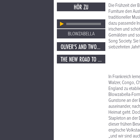
Die Frühzeit der 
HÖR ZU
Furniture den Aus
traditioneller M
dazu passende Ins
irischen und scho
BLOWZABELLA
Gemälden und sons
Song Society. Si
OLIVER'S AND TWO BEERS
siebzehnten Jahr
THE NEW ROAD TO ALSTON AND LOTTIE'S
In Frankreich ler
Walzer, Congo, Ch
England zu etabli
Blowzabella-Forma
Gunstone an der 
auseinander, nach
Heimat geht. Doch
Stapleton an der 
dieser frühen Bes
englische Volksta
„und wir sind au