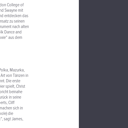
ndon College of
 und Swayne mit
und entdecken das
nsatz zu seinen
trument nach alten
Folk Dance and
oxie“ aus dem
 Polka, Mazurka,
Art von Tänzen in
nt. Die erste
r spielt, Christ
richt beinahe
rück in seine
ts, Cliff
machen sich in
oole) die
“, sagt James,