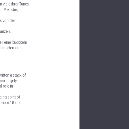
 viele ihrer Tunes
für Melodie,
s von der
anzen...
eil eine Rückkehr
nem moderneren
ritten a stack of
een largely
 role in
ing spirit of
since.” (Colin