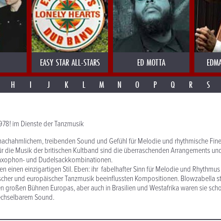
EASY STAR ALL-STARS
ED MOTTA
EDMA
H
I
J
K
L
M
N
O
P
Q
R
S
 1978! im Dienste der Tanzmusik
nachahmlichem, treibenden Sound und Gefühl für Melodie und rhythmische Fine
für die Musik der britischen Kultband sind die überraschenden Arrangements un
Saxophon- und Dudelsackkombinationen.
en einen einzigartigen Stil. Eben: ihr fabelhafter Sinn für Melodie und Rhythmus
itischer und europäischer Tanzmusik beeinflussten Kompositionen. Blowzabella st
n großen Bühnen Europas, aber auch in Brasilien und Westafrika waren sie scho
echselbarem Sound.