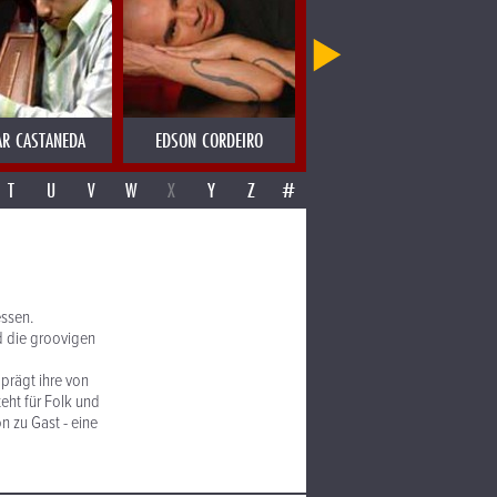
R CASTANEDA
EDSON CORDEIRO
EDWYN COLLINS
T
U
V
W
X
Y
Z
#
ssen.
d die groovigen
 prägt ihre von
eht für Folk und
n zu Gast - eine