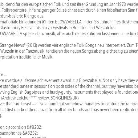
ildend für den europäischen Folk und seit ihrer Gründung im Jahr 1978 wurden
Folkrepertoire. Ihr einzigartiger Stil zeichnet sich durch einen fabelhaften Sinn 
dun-basierte Klänge aus.
ternationale Einladungen führten BLOWZABELLA in den 35 Jahren ihres Bestehen
stonbury Festival bis hin zu Festivals in Brasilien und Westafrika.
BLOWZABELLA spielen Tanzmusik, aber auch reines Zuhören lässt einen innerlich t
trange News" (2013) werden vier englische Folk Songs neu interpretiert. Zum T
 Wurzeln in der Tanzmusik, tendieren die neuen Songs aber gleichzeitig zu ei
rpretation traditioneller Musik.
 ...
re overdue a lifetime achievement award it is Blowzabella. Not only have they w
standard tunes in sessions on both sides of the channel, but they have also b
eviving English Bagpipes and hurdy-gurdy, instruments that played a foundational
.” (Andrew Letcher **** review. SONGLINES/UK)
ver that rare beast – a live album that somehow manages to capture the rampag
hat first marked them apart from all other bands and has never been replicated 
).
atonic accordion &#8232;
t, saxophones &#8232;