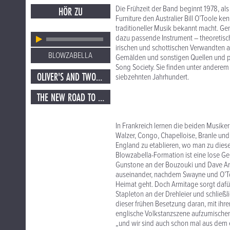
Die Frühzeit der Band beginnt 1978, al
HÖR ZU
Furniture den Australier Bill O’Toole k
traditioneller Musik bekannt macht. G
dazu passende Instrument – theoretisch
irischen und schottischen Verwandten 
BLOWZABELLA
Gemälden und sonstigen Quellen und plü
Song Society. Sie finden unter ander
OLIVER'S AND TWO BEERS
siebzehnten Jahrhundert.
THE NEW ROAD TO ALSTON AND LOTTIE'S
In Frankreich lernen die beiden Musiker
Walzer, Congo, Chapelloise, Branle un
England zu etablieren, wo man zu dieser
Blowzabella-Formation ist eine lose Gem
Gunstone an der Bouzouki und Dave Ar
auseinander, nachdem Swayne und O’Tool
Heimat geht. Doch Armitage sorgt dafür
Stapleton an der Drehleier und schließ
dieser frühen Besetzung daran, mit ihre
englische Volkstanzszene aufzumischen 
„und wir sind auch schon mal aus dem 