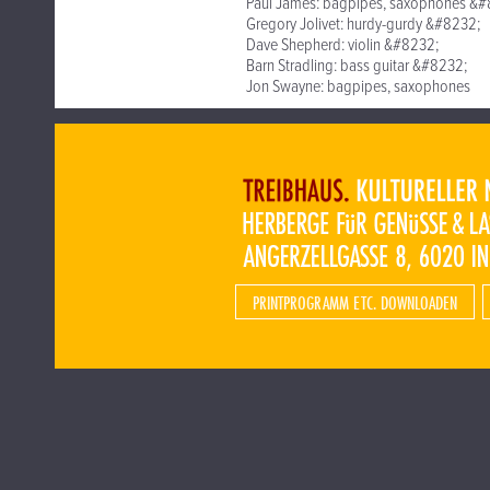
Paul James: bagpipes, saxophones &#
Gregory Jolivet: hurdy-gurdy &#8232;
Dave Shepherd: violin &#8232;
Barn Stradling: bass guitar &#8232;
Jon Swayne: bagpipes, saxophones
PRINTPROGRAMM ETC. DOWNLOADEN