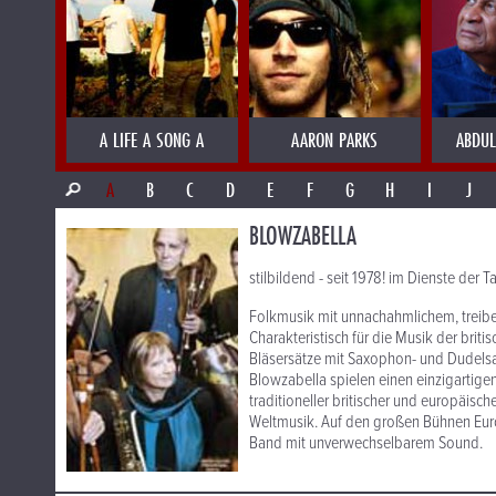
A LIFE A SONG A
AARON PARKS
ABDUL
A
B
C
D
E
F
G
H
I
J
BLOWZABELLA
stilbildend - seit 1978! im Dienste der 
Folkmusik mit unnachahmlichem, treib
Charakteristisch für die Musik der bri
Bläsersätze mit Saxophon- und Dudel
Blowzabella spielen einen einzigartigen
traditioneller britischer und europäisc
Weltmusik. Auf den großen Bühnen Europ
Band mit unverwechselbarem Sound.