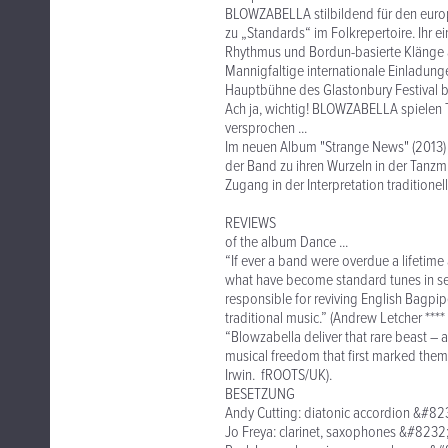
BLOWZABELLA stilbildend für den europä
zu „Standards“ im Folkrepertoire. Ihr ei
Rhythmus und Bordun-basierte Klänge 
Mannigfaltige internationale Einladun
Hauptbühne des Glastonbury Festival bis
Ach ja, wichtig! BLOWZABELLA spielen Ta
versprochen ...
Im neuen Album "Strange News" (2013) w
der Band zu ihren Wurzeln in der Tanzm
Zugang in der Interpretation traditionel
REVIEWS
of the album Dance ...
“If ever a band were overdue a lifetime
what have become standard tunes in ses
responsible for reviving English Bagpip
traditional music.” (Andrew Letcher **
“Blowzabella deliver that rare beast –
musical freedom that first marked them 
Irwin. fROOTS/UK).
BESETZUNG
Andy Cutting: diatonic accordion &#82
Jo Freya: clarinet, saxophones &#8232