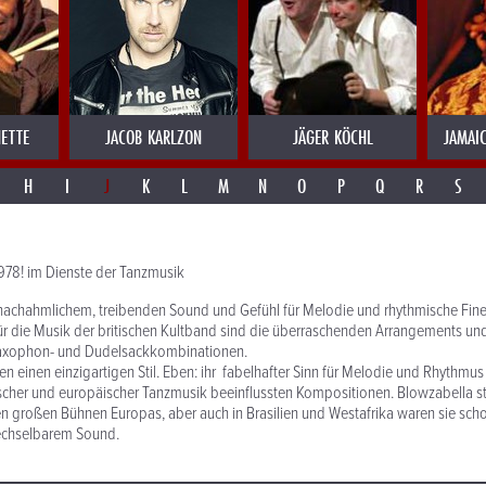
ETTE
JACOB KARLZON
JÄGER KÖCHL
JAMAI
H
I
J
K
L
M
N
O
P
Q
R
S
 1978! im Dienste der Tanzmusik
nachahmlichem, treibenden Sound und Gefühl für Melodie und rhythmische Fine
für die Musik der britischen Kultband sind die überraschenden Arrangements un
Saxophon- und Dudelsackkombinationen.
en einen einzigartigen Stil. Eben: ihr fabelhafter Sinn für Melodie und Rhythmus
itischer und europäischer Tanzmusik beeinflussten Kompositionen. Blowzabella st
n großen Bühnen Europas, aber auch in Brasilien und Westafrika waren sie scho
echselbarem Sound.