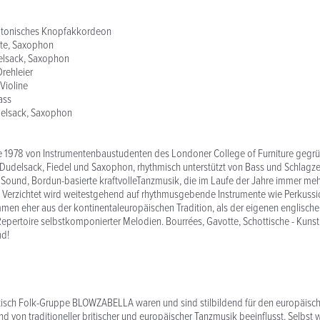
iatonisches Knopfakkordeon
ette, Saxophon
elsack, Saxophon
Drehleier
Violine
ass
elsack, Saxophon
 1978 von Instrumentenbaustudenten des Londoner College of Furniture gegrü
 Dudelsack, Fiedel und Saxophon, rhythmisch unterstützt von Bass und Schlagze
f Sound, Bordun-basierte kraftvolleTanzmusik, die im Laufe der Jahre immer meh
. Verzichtet wird weitestgehend auf rhythmusgebende Instrumente wie Perkussi
mmen eher aus der kontinentaleuropäischen Tradition, als der eigenen englisc
 Repertoire selbstkomponierter Melodien. Bourrées, Gavotte, Schottische - Kuns
nd!
tisch Folk-Gruppe BLOWZABELLA waren und sind stilbildend für den europäische
d von traditioneller britischer und europäischer Tanzmusik beeinflusst. Selbst 