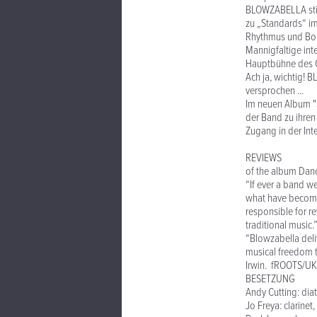
BLOWZABELLA stilb
zu „Standards“ im 
Rhythmus und Bor
Mannigfaltige in
Hauptbühne des Gla
Ach ja, wichtig! 
versprochen ...
Im neuen Album "S
der Band zu ihren
Zugang in der Inte
REVIEWS
of the album Dance
“If ever a band we
what have become 
responsible for r
traditional music
“Blowzabella deli
musical freedom t
Irwin. fROOTS/UK
BESETZUNG
Andy Cutting: di
Jo Freya: clarine