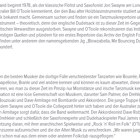
Band beginnt 1978, als der klassische Flötist und Saxofonist Jon Swayne am Lo
tralier Bill O’Toole kennenlernt, der den Bau alter Holzblasinstrumente studiert
usik bekannt macht. Gemeinsam suchen und finden sie ein Tanzmusikrepertoire 
trument – theoretisch, denn der englische Dudelsack ist zu dieser Zeit im Gege
ttischen Verwandten ausgestorben. Swayne und O’Toole rekonstruieren das Ins
tigen Quellen und plündern für ein erstes Repertoire das Archiv der English 
e finden unter anderem den namensgebenden Jig „Blowzabella, Me Bouncing D
hundert.
nen die beiden Musiker die dortige Fülle verschiedenster Tanzarten wie Bourrée,
apelloise, Branle und viel andere kennen und können es kaum abwarten, diese 
eren, wo man zu dieser Zeit im Prinzip nur Morristänze und irische Tanzmusik ken
tion ist eine lose Gemeinschaft von Musikern, darunter Sam Palmer, der Drehleie
Bouzouki und Dave Armitage mit Bombarde und Akkordeon. Die junge Truppe b
dem Swayne und O’Toole die Collegezeit hinter sich haben und der Australier zu
 Armitage sorgt dafür, dass die Band weitermacht. Der Akkordeonist Dave Rober
Drehleier und schließlich der Saxofonexperte und Dudelsackspieler Paul James 
etzung daran, mit ihrer anarchischen Spielweise und „Rock ’n’ Roll im Folk“ (O’T
nzszene aufzumischen und die der Alten Musik zu verschrecken. „Wir waren jung
ch schon mal aus dem einen oder anderen Folkclub rausgeflogen.“