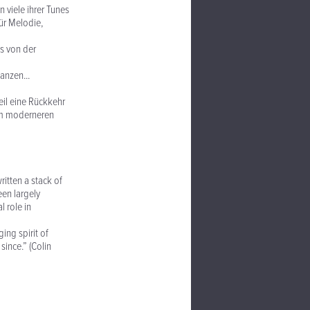
 viele ihrer Tunes
für Melodie,
s von der
anzen...
eil eine Rückkehr
nem moderneren
ritten a stack of
een largely
 role in
ing spirit of
since.” (Colin