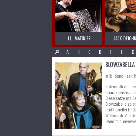
J.L. MATINIER
JACK DEJOHN
A
B
C
D
E
F
G
BLOWZABELLA
stilbildend - seit
Folkmusik mit un
Charakteristisch 
Bläsersätze mit 
Blowzabella spiel
traditioneller br
Weltmusik. Auf de
Band mit unverw