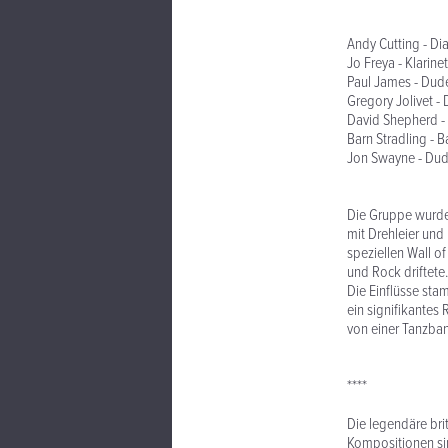
Andy Cutting - D
Jo Freya - Klarin
Paul James - Dud
Gregory Jolivet - 
David Shepherd - 
Barn Stradling - B
Jon Swayne - Dud
Die Gruppe wurde
mit Drehleier und
speziellen Wall o
und Rock driftete
Die Einflüsse sta
ein signifikantes
von einer Tanzba
****
Die legendäre bri
Kompositionen sin