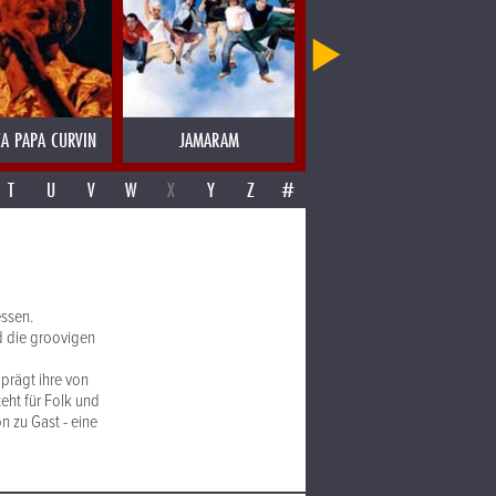
CA PAPA CURVIN
JAMARAM
JAMES BLOOD ULMER
T
U
V
W
X
Y
Z
#
ssen.
d die groovigen
 prägt ihre von
eht für Folk und
n zu Gast - eine