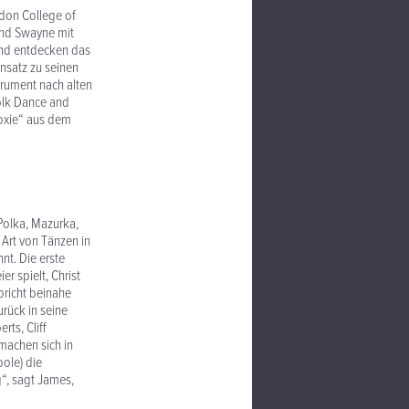
ndon College of
 und Swayne mit
und entdecken das
nsatz zu seinen
trument nach alten
Folk Dance and
oxie“ aus dem
 Polka, Mazurka,
Art von Tänzen in
nt. Die erste
r spielt, Christ
richt beinahe
rück in seine
ts, Cliff
machen sich in
oole) die
“, sagt James,