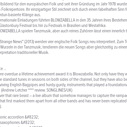
ildend für den europäischen Folk und seit ihrer Gründung im Jahr 1978 wurden
Folkrepertoire. Ihr einzigartiger Stil zeichnet sich durch einen fabelhaften Sinn 
dun-basierte Klänge aus.
ternationale Einladungen führten BLOWZABELLA in den 35 Jahren ihres Bestehen
stonbury Festival bis hin zu Festivals in Brasilien und Westafrika.
BLOWZABELLA spielen Tanzmusik, aber auch reines Zuhören lässt einen innerlich t
trange News" (2013) werden vier englische Folk Songs neu interpretiert. Zum T
 Wurzeln in der Tanzmusik, tendieren die neuen Songs aber gleichzeitig zu ei
rpretation traditioneller Musik.
 ...
re overdue a lifetime achievement award it is Blowzabella. Not only have they w
standard tunes in sessions on both sides of the channel, but they have also b
eviving English Bagpipes and hurdy-gurdy, instruments that played a foundational
.” (Andrew Letcher **** review. SONGLINES/UK)
ver that rare beast – a live album that somehow manages to capture the rampag
hat first marked them apart from all other bands and has never been replicated 
).
atonic accordion &#8232;
t, saxophones &#8232;