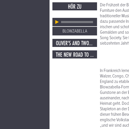
Die Frühzeit der 
HÖR ZU
Furniture den Aus
traditioneller M
dazu passende Ins
irischen und scho
BLOWZABELLA
Gemälden und sons
Song Society. Si
OLIVER'S AND TWO BEERS
siebzehnten Jahr
THE NEW ROAD TO ALSTON AND LOTTIE'S
In Frankreich ler
Walzer, Congo, Ch
England zu etabli
Blowzabella-Forma
Gunstone an der 
auseinander, nach
Heimat geht. Doch
Stapleton an der 
dieser frühen Bes
englische Volksta
„und wir sind au