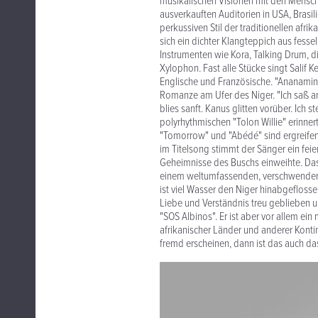
musikalischen Visionen mit den Menschen
ausverkauften Auditorien in USA, Brasili
perkussiven Stil der traditionellen afr
sich ein dichter Klangteppich aus fess
Instrumenten wie Kora, Talking Drum, d
Xylophon. Fast alle Stücke singt Salif
Englische und Französische. "Ananamin"
Romanze am Ufer des Niger. "Ich saß am
blies sanft. Kanus glitten vorüber. Ich 
polyrhythmischen "Tolon Willie" erinnert
"Tomorrow" und "Abédé" sind ergreifen
im Titelsong stimmt der Sänger ein feie
Geheimnisse des Buschs einweihte. Das 
einem weltumfassenden, verschwenderisc
ist viel Wasser den Niger hinabgeflosse
Liebe und Verständnis treu geblieben u
"SOS Albinos". Er ist aber vor allem ei
afrikanischer Länder und anderer Kontin
fremd erscheinen, dann ist das auch das