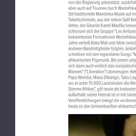
von der Regierung unterstützt, zunächs
aber auch auf Tournee durch Westafrik
Stil traditionelle Mandinka-Musik auf m
Talentschmiede, aus der neben Salif Ke
Vetter, der Gitarrist Kanté Manfila her
schlossen sich der Gruppe "Les Ambassad
bekanntesten Formationen Westafrikas 
Jahre verließ Keita Mali und lebte zwis
anderen Bandmitglieder folgten, ände
schrieben mit den legendären Songs "Ma
afrikanischen Popmusik. Bei einem umju
sich dann auch endlich das europäisch
Mannes" ("Liberation") überzeugen. Kei
Papa Wemba, Manu Dibango, Tabu Ley Ro
wo er unter 15.000 Landsleuten die Weich
Stimme Afrikas", gilt heute als bedeute
außerhalb seiner Heimat ist er mit sein
Veröffentlichungen belegt die vorderst
heute zu den bestverkauften afrikanis