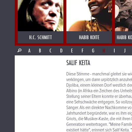
H.C. SCHMITT
HABIB KOITE
HABIB KO
A
B
C
D
E
F
G
H
I
J
SALIF KEITA
Diese Stimme - manchmal gleitet sie wie
verklingen, um dann urplötzlich anzuheb
Djoliba, einem kleinen Dorf westlich 
Albino (in Afrika ein Zeichen des Unheil
Stellung seiner Eltern konnte er überh
eine Sehschwäche entgegen. So vollzog
Sänger. Als ein direkter Nachkomme von
Jahrhundert begründete, war es ihm eigen
Griots, die Musiker-Kaste, die mit ihre
Generation weitertragen. "Meine Familie
existiert hätte", erinnert sich Salif Kei