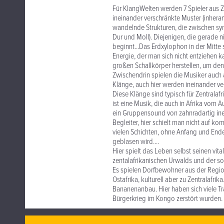
Für KlangWelten werden 7 Spieler aus Ze
ineinander verschränkte Muster (inhera
wandelnde Strukturen, die zwischen sy
Dur und Moll). Diejenigen, die gerade n
beginnt...Das Erdxylophon in der Mitte s
Energie, der man sich nicht entziehen 
großen Schallkörper herstellen, um den
Zwischendrin spielen die Musiker auch 
Klänge, auch hier werden ineinander ve
Diese Klänge sind typisch für Zentralafr
ist eine Musik, die auch in Afrika vom 
ein Gruppensound von zahnradartig inein
Begleiter, hier schielt man nicht auf k
vielen Schichten, ohne Anfang und Ende
geblasen wird....
Hier spielt das Leben selbst seinen vit
zentalafrikanischen Urwalds und der s
Es spielen Dorfbewohner aus der Region
Ostafrika, kulturell aber zu Zentralafri
Bananenanbau. Hier haben sich viele Tr
Bürgerkrieg im Kongo zerstört wurden.