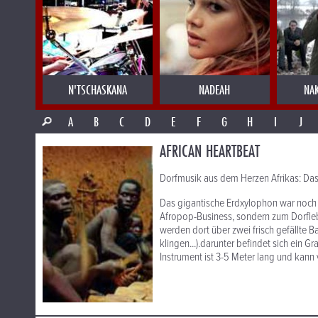
N'TSCHASKANA
NADEAH
NA
A
B
C
D
E
F
G
H
I
J
AFRICAN HEARTBEAT
Dorfmusik aus dem Herzen Afrikas: D
Das gigantische Erdxylophon war noch 
Afropop-Business, sondern zum Dorfleb
werden dort über zwei frisch gefällte
klingen...).darunter befindet sich ein G
Instrument ist 3-5 Meter lang und kann 