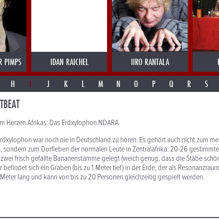
R PIMPS
IDAN RAICHEL
IIRO RANTALA
H
I
J
K
L
M
N
O
P
Q
R
S
TBEAT
m Herzen Afrikas: Das Erdxylophon NDARA
rdxylophon war noch nie in Deutschland zu hören. Es gehört auch nicht zum m
, sondern zum Dorfleben der normalen Leute in Zentralafrika. 20-26 gestimmt
zwei frisch gefällte Bananenstämme gelegt (weich genug, dass die Stäbe schö
er befindet sich ein Graben (bis zu 1 Meter tief) in der Erde, der als Resonanzrau
5 Meter lang und kann von bis zu 20 Personen gleichzeitig gespielt werden.