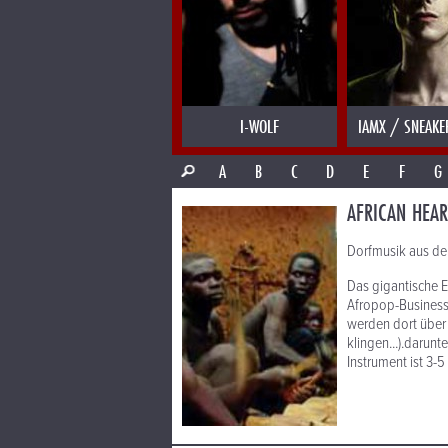
I-WOLF
IAMX / SNEAKE
A
B
C
D
E
F
G
AFRICAN HEAR
Dorfmusik aus de
Das gigantische E
Afropop-Business
werden dort über 
klingen...).darunt
Instrument ist 3-