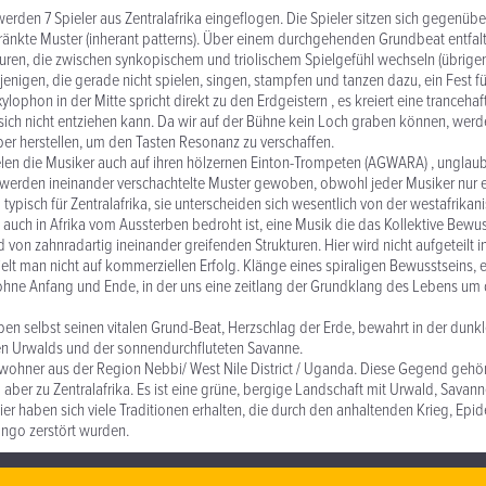
erden 7 Spieler aus Zentralafrika eingeflogen. Die Spieler sitzen sich gegenüber
ränkte Muster (inherant patterns). Über einem durchgehenden Grundbeat entfalt
uren, die zwischen synkopischem und triolischem Spielgefühl wechseln (übrige
ejenigen, die gerade nicht spielen, singen, stampfen und tanzen dazu, ein Fest f
ylophon in der Mitte spricht direkt zu den Erdgeistern , es kreiert eine tranceha
sich nicht entziehen kann. Da wir auf der Bühne kein Loch graben können, werd
er herstellen, um den Tasten Resonanz zu verschaffen.
len die Musiker auch auf ihren hölzernen Einton-Trompeten (AGWARA) , unglaub
 werden ineinander verschachtelte Muster gewoben, obwohl jeder Musiker nur ei
typisch für Zentralafrika, sie unterscheiden sich wesentlich von der westafrikan
ie auch in Afrika vom Aussterben bedroht ist, eine Musik die das Kollektive Bewu
von zahnradartig ineinander greifenden Strukturen. Hier wird nicht aufgeteilt i
hielt man nicht auf kommerziellen Erfolg. Klänge eines spiraligen Bewusstseins, 
 ohne Anfang und Ende, in der uns eine zeitlang der Grundklang des Lebens um
eben selbst seinen vitalen Grund-Beat, Herzschlag der Erde, bewahrt in der dunk
en Urwalds und der sonnendurchfluteten Savanne.
wohner aus der Region Nebbi/ West Nile District / Uganda. Diese Gegend gehört
ll aber zu Zentralafrika. Es ist eine grüne, bergige Landschaft mit Urwald, Savann
r haben sich viele Traditionen erhalten, die durch den anhaltenden Krieg, Epi
ongo zerstört wurden.