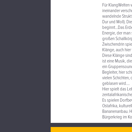
Für KlangWelten w
ineinander versch
wandelnde Strukt
Dur und Moll). Di
beginnt...Das Erdx
Energie, der man 
großen Schallkörp
Zwischendrin spie
Klänge, auch hier
Diese Klänge sind 
ist eine Musik, d
ein Gruppensound 
Begleiter, hier sc
vielen Schichten,
geblasen wird....
Hier spielt das L
zentalafrikanisch
Es spielen Dorfbe
Ostafrika, kulture
Bananenanbau. Hie
Bürgerkrieg im K