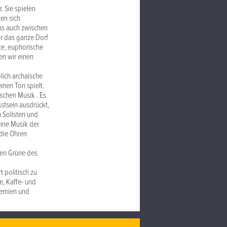
. Sie spielen
en sich
ns auch zwischen
ür das ganze Dorf
fte, euphorische
en wir einen
lich archaische
nen Ton spielt.
ischen Musik . Es
sstsein ausdrückt,
n Solisten und
eine Musik der
 die Ohren
len Grüne des
 politisch zu
e, Kaffe- und
demien und