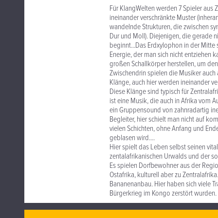
Für KlangWelten werden 7 Spieler aus Ze
ineinander verschränkte Muster (inhera
wandelnde Strukturen, die zwischen sy
Dur und Moll). Diejenigen, die gerade n
beginnt...Das Erdxylophon in der Mitte s
Energie, der man sich nicht entziehen 
großen Schallkörper herstellen, um den
Zwischendrin spielen die Musiker auch 
Klänge, auch hier werden ineinander ve
Diese Klänge sind typisch für Zentralafr
ist eine Musik, die auch in Afrika vom 
ein Gruppensound von zahnradartig inein
Begleiter, hier schielt man nicht auf k
vielen Schichten, ohne Anfang und Ende
geblasen wird....
Hier spielt das Leben selbst seinen vit
zentalafrikanischen Urwalds und der s
Es spielen Dorfbewohner aus der Region
Ostafrika, kulturell aber zu Zentralafri
Bananenanbau. Hier haben sich viele Tr
Bürgerkrieg im Kongo zerstört wurden.