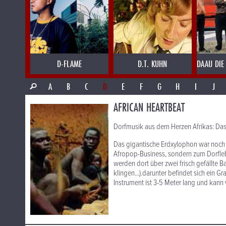
D-FLAME
D.T. KUHN
DAAU DIE
A
B
C
D
E
F
G
H
I
J
AFRICAN HEARTBEAT
Dorfmusik aus dem Herzen Afrikas: D
Das gigantische Erdxylophon war noch 
Afropop-Business, sondern zum Dorfleb
werden dort über zwei frisch gefällte
klingen...).darunter befindet sich ein G
Instrument ist 3-5 Meter lang und kann 