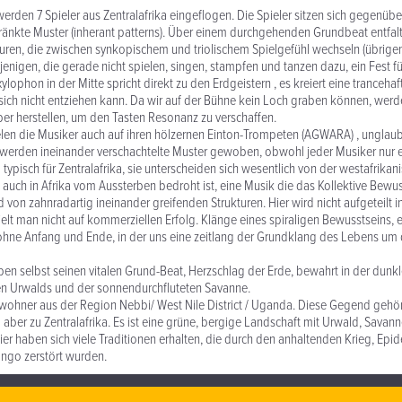
erden 7 Spieler aus Zentralafrika eingeflogen. Die Spieler sitzen sich gegenüber
ränkte Muster (inherant patterns). Über einem durchgehenden Grundbeat entfalt
uren, die zwischen synkopischem und triolischem Spielgefühl wechseln (übrige
ejenigen, die gerade nicht spielen, singen, stampfen und tanzen dazu, ein Fest f
ylophon in der Mitte spricht direkt zu den Erdgeistern , es kreiert eine tranceha
sich nicht entziehen kann. Da wir auf der Bühne kein Loch graben können, werd
er herstellen, um den Tasten Resonanz zu verschaffen.
len die Musiker auch auf ihren hölzernen Einton-Trompeten (AGWARA) , unglaub
 werden ineinander verschachtelte Muster gewoben, obwohl jeder Musiker nur ei
typisch für Zentralafrika, sie unterscheiden sich wesentlich von der westafrikan
ie auch in Afrika vom Aussterben bedroht ist, eine Musik die das Kollektive Bewu
von zahnradartig ineinander greifenden Strukturen. Hier wird nicht aufgeteilt i
hielt man nicht auf kommerziellen Erfolg. Klänge eines spiraligen Bewusstseins, 
 ohne Anfang und Ende, in der uns eine zeitlang der Grundklang des Lebens um
eben selbst seinen vitalen Grund-Beat, Herzschlag der Erde, bewahrt in der dunk
en Urwalds und der sonnendurchfluteten Savanne.
wohner aus der Region Nebbi/ West Nile District / Uganda. Diese Gegend gehört
ll aber zu Zentralafrika. Es ist eine grüne, bergige Landschaft mit Urwald, Savann
r haben sich viele Traditionen erhalten, die durch den anhaltenden Krieg, Epi
ongo zerstört wurden.