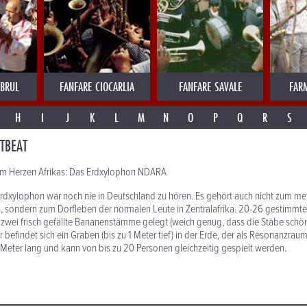
MBRUL
FANFARE CIOCARLIA
FANFARE SAVALE
FAR
H
I
J
K
L
M
N
O
P
Q
R
S
TBEAT
m Herzen Afrikas: Das Erdxylophon NDARA
rdxylophon war noch nie in Deutschland zu hören. Es gehört auch nicht zum m
, sondern zum Dorfleben der normalen Leute in Zentralafrika. 20-26 gestimmt
zwei frisch gefällte Bananenstämme gelegt (weich genug, dass die Stäbe schö
er befindet sich ein Graben (bis zu 1 Meter tief) in der Erde, der als Resonanzrau
5 Meter lang und kann von bis zu 20 Personen gleichzeitig gespielt werden.