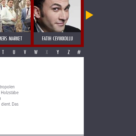
MERS MARKET
FATIH CEVIKKOLLU
FATIMA SPAR & THE FREEDOM 
T
U
V
W
X
Y
Z
#
etropolen
e Holzstäbe
n
m dient. Das