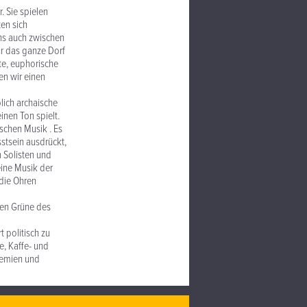
. Sie spielen
en sich
ns auch zwischen
ür das ganze Dorf
fte, euphorische
en wir einen
lich archaische
nen Ton spielt.
ischen Musik . Es
sstsein ausdrückt,
n Solisten und
eine Musik der
 die Ohren
len Grüne des
 politisch zu
e, Kaffe- und
demien und