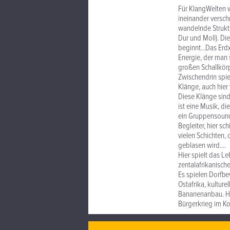
Für KlangWelten w
ineinander versch
wandelnde Strukt
Dur und Moll). Di
beginnt...Das Erdx
Energie, der man 
großen Schallkörp
Zwischendrin spie
Klänge, auch hier
Diese Klänge sind 
ist eine Musik, d
ein Gruppensound 
Begleiter, hier sc
vielen Schichten,
geblasen wird....
Hier spielt das L
zentalafrikanisch
Es spielen Dorfbe
Ostafrika, kulture
Bananenanbau. Hie
Bürgerkrieg im K