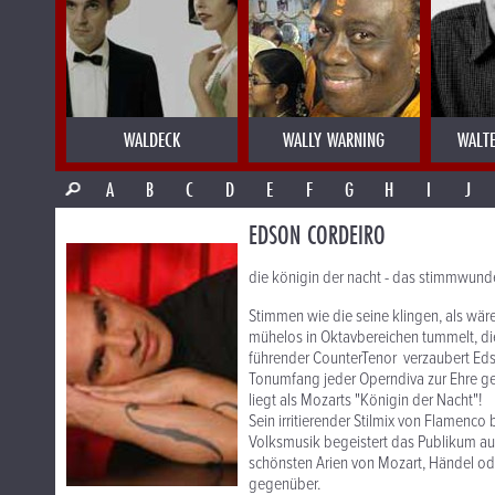
WALDECK
WALLY WARNING
WALT
A
B
C
D
E
F
G
H
I
J
EDSON CORDEIRO
die königin der nacht - das stimmwunde
Stimmen wie die seine klingen, als wären
mühelos in Oktavbereichen tummelt, di
führender CounterTenor verzaubert Eds
Tonumfang jeder Operndiva zur Ehre ger
liegt als Mozarts "Königin der Nacht"!
Sein irritierender Stilmix von Flamenco
Volksmusik begeistert das Publikum auf 
schönsten Arien von Mozart, Händel od
gegenüber.