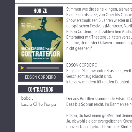
Stimmen wie die seine klingen, als wär
HÖR ZU
Flamenco bis Jazz, von Oper bis Gospel,
Show erstmals seit 5 Jahren wieder in
europäischen Festivals (Montreux, North
Edson Cordeiro nach zahlreichen Ausflü
Entertainer mit Theaterqualitäten verz
Stimme, deren vier Oktaven Tonumfang 
nicht gesehen!"
EDSON CORDEIRO
Er gilt als Stimmwunder Brasiliens, we
Geschlecht zugedacht sind.
EDSON CORDEIRO
Interview mit dem führenden Counterte
CONTRATENOR
babalu
Der aus Brasilien stammende Edson Co
Lascia Ch'Io Pianga
Bass bis Sopran reicht. Im Rahmen sein
Edson, du hast einen großen Teil deiner
Ja, obwohl sie der evangelischen Kirche
ganzen Tag zugebracht, von der Kinderg