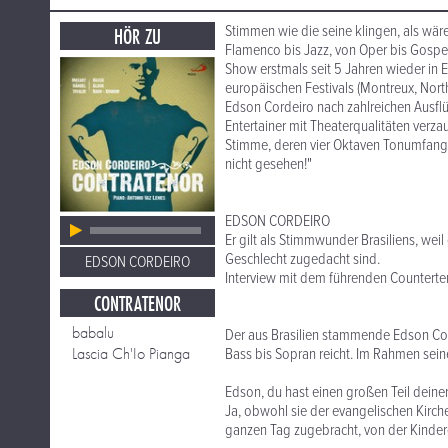
Stimmen wie die seine klingen, als wär
HÖR ZU
Flamenco bis Jazz, von Oper bis Gospel,
Show erstmals seit 5 Jahren wieder in
europäischen Festivals (Montreux, North
Edson Cordeiro nach zahlreichen Ausflü
Entertainer mit Theaterqualitäten verz
Stimme, deren vier Oktaven Tonumfang 
nicht gesehen!"
EDSON CORDEIRO
Er gilt als Stimmwunder Brasiliens, we
Geschlecht zugedacht sind.
EDSON CORDEIRO
Interview mit dem führenden Counterte
CONTRATENOR
babalu
Der aus Brasilien stammende Edson Co
Lascia Ch'Io Pianga
Bass bis Sopran reicht. Im Rahmen sein
Edson, du hast einen großen Teil deiner
Ja, obwohl sie der evangelischen Kirche
ganzen Tag zugebracht, von der Kinderg