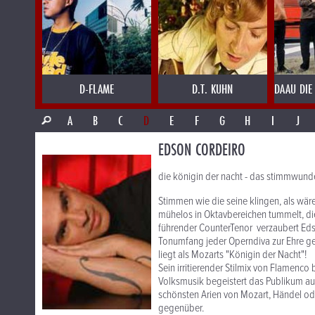
D-FLAME
D.T. KUHN
DAAU DIE
A
B
C
D
E
F
G
H
I
J
EDSON CORDEIRO
die königin der nacht - das stimmwunde
Stimmen wie die seine klingen, als wären
mühelos in Oktavbereichen tummelt, di
führender CounterTenor verzaubert Eds
Tonumfang jeder Operndiva zur Ehre ger
liegt als Mozarts "Königin der Nacht"!
Sein irritierender Stilmix von Flamenco
Volksmusik begeistert das Publikum auf 
schönsten Arien von Mozart, Händel od
gegenüber.