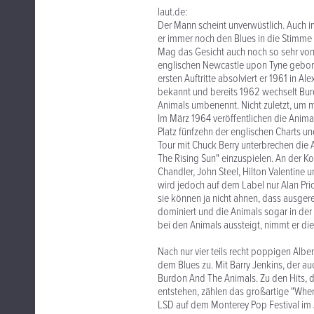
laut.de:
Der Mann scheint unverwüstlich. Auch i
er immer noch den Blues in die Stimme
Mag das Gesicht auch noch so sehr von
englischen Newcastle upon Tyne gebore
ersten Auftritte absolviert er 1961 in A
bekannt und bereits 1962 wechselt Burd
Animals umbenennt. Nicht zuletzt, um m
Im März 1964 veröffentlichen die Anima
Platz fünfzehn der englischen Charts 
Tour mit Chuck Berry unterbrechen die 
The Rising Sun" einzuspielen. An der K
Chandler, John Steel, Hilton Valentine 
wird jedoch auf dem Label nur Alan Pr
sie können ja nicht ahnen, dass ausge
dominiert und die Animals sogar in der
bei den Animals aussteigt, nimmt er di
Nach nur vier teils recht poppigen Alb
dem Blues zu. Mit Barry Jenkins, der a
Burdon And The Animals. Zu den Hits,
entstehen, zählen das großartige "Whe
LSD auf dem Monterey Pop Festival im J