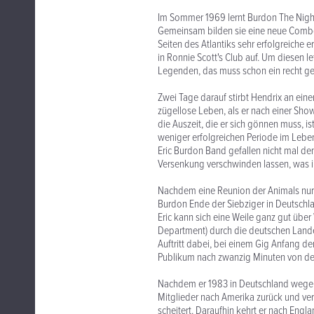
Im Sommer 1969 lernt Burdon The Night 
Gemeinsam bilden sie eine neue Combo
Seiten des Atlantiks sehr erfolgreiche
in Ronnie Scott's Club auf. Um diesen le
Legenden, das muss schon ein recht ge
Zwei Tage darauf stirbt Hendrix an ein
zügellose Leben, als er nach einer Sho
die Auszeit, die er sich gönnen muss, i
weniger erfolgreichen Periode im Lebe
Eric Burdon Band gefallen nicht mal de
Versenkung verschwinden lassen, was ih
Nachdem eine Reunion der Animals nur 
Burdon Ende der Siebziger in Deutschl
Eric kann sich eine Weile ganz gut über
Department) durch die deutschen Lande 
Auftritt dabei, bei einem Gig Anfang d
Publikum nach zwanzig Minuten von de
Nachdem er 1983 in Deutschland wegen
Mitglieder nach Amerika zurück und ver
scheitert. Daraufhin kehrt er nach Engl