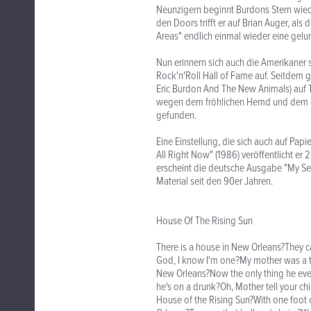
Neunzigern beginnt Burdons Stern wied
den Doors trifft er auf Brian Auger, als 
Areas" endlich einmal wieder eine gel
Nun erinnern sich auch die Amerikaner
Rock'n'Roll Hall of Fame auf. Seitdem g
Eric Burdon And The New Animals) auf T
wegen dem fröhlichen Hemd und dem di
gefunden.
Eine Einstellung, die sich auch auf Papi
All Right Now" (1986) veröffentlicht e
erscheint die deutsche Ausgabe "My Secr
Material seit den 90er Jahren.
House Of The Rising Sun
There is a house in New Orleans?They ca
God, I know I'm one?My mother was a 
New Orleans?Now the only thing he ever
he's on a drunk?Oh, Mother tell your ch
House of the Rising Sun?With one foot 