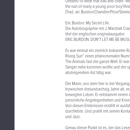
Orleans?To wear that ball and chain ?We
the ruin of many a young poor boy?And
(Trad. arr. Burdon/Chandler/Price/Steele
Eric Burdon: My Secret Life.
Die Autobiographie mit J. Marshall Cr
titel der englischen originalausgabe:
ERIC BURDON. DON'T LET ME BE MU
Es war einmal ein ziemlich bekannter R
Rising Sun“ einen phänomenalen Numme
The Animals fast die ganze Welt. Er war
Sänger nahe kommen wollte und der spä
absteigendem Ast tätig war.
Der Mann, von dem hier in der Vergange
Inzwischen dreiundsechzig Jahre alt, e
bewegten Leben. Er entstammt einem ein
persönliche Angelegenheiten und Krisen
Von diesen Erlebnissen erzählt er ausfüh
durchlebte. Und prahlt mit seinen Kon
und Jazz.
Genau dieser Punkt ist es, der das Le