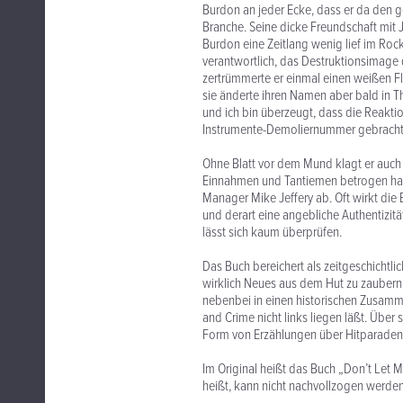
Burdon an jeder Ecke, dass er da den 
Branche. Seine dicke Freundschaft mit J
Burdon eine Zeitlang wenig lief im Roc
verantwortlich, das Destruktionsimage
zertrümmerte er einmal einen weißen F
sie änderte ihren Namen aber bald in 
und ich bin überzeugt, dass die Reakti
Instrumente-Demoliernummer gebracht 
Ohne Blatt vor dem Mund klagt er auch
Einnahmen und Tantiemen betrogen hab
Manager Mike Jeffery ab. Oft wirkt die
und derart eine angebliche Authentizitä
lässt sich kaum überprüfen.
Das Buch bereichert als zeitgeschichtl
wirklich Neues aus dem Hut zu zaubern. 
nebenbei in einen historischen Zusamme
and Crime nicht links liegen läßt. Über
Form von Erzählungen über Hitparadenp
Im Original heißt das Buch „Don’t Let
heißt, kann nicht nachvollzogen werden