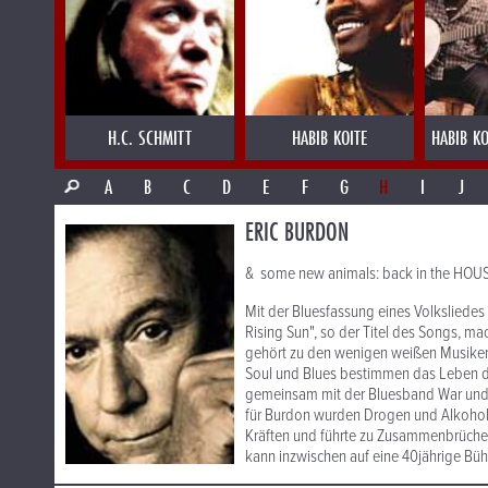
H.C. SCHMITT
HABIB KOITE
HABIB KO
A
B
C
D
E
F
G
H
I
J
ERIC BURDON
& some new animals: back in the HOU
Mit der Bluesfassung eines Volksliedes 
Rising Sun", so der Titel des Songs, m
gehört zu den wenigen weißen Musikern
Soul und Blues bestimmen das Leben d
gemeinsam mit der Bluesband War und 
für Burdon wurden Drogen und Alkohol 
Kräften und führte zu Zusammenbrüch
kann inzwischen auf eine 40jährige Büh