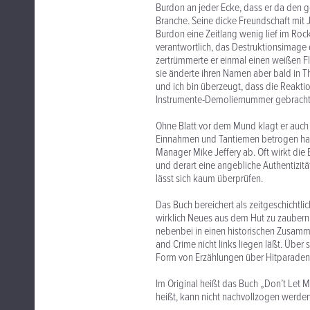
Burdon an jeder Ecke, dass er da den 
Branche. Seine dicke Freundschaft mit J
Burdon eine Zeitlang wenig lief im Roc
verantwortlich, das Destruktionsimage
zertrümmerte er einmal einen weißen F
sie änderte ihren Namen aber bald in 
und ich bin überzeugt, dass die Reakti
Instrumente-Demoliernummer gebracht 
Ohne Blatt vor dem Mund klagt er auch
Einnahmen und Tantiemen betrogen hab
Manager Mike Jeffery ab. Oft wirkt die
und derart eine angebliche Authentizitä
lässt sich kaum überprüfen.
Das Buch bereichert als zeitgeschichtl
wirklich Neues aus dem Hut zu zaubern. 
nebenbei in einen historischen Zusamme
and Crime nicht links liegen läßt. Über
Form von Erzählungen über Hitparadenp
Im Original heißt das Buch „Don’t Let
heißt, kann nicht nachvollzogen werden