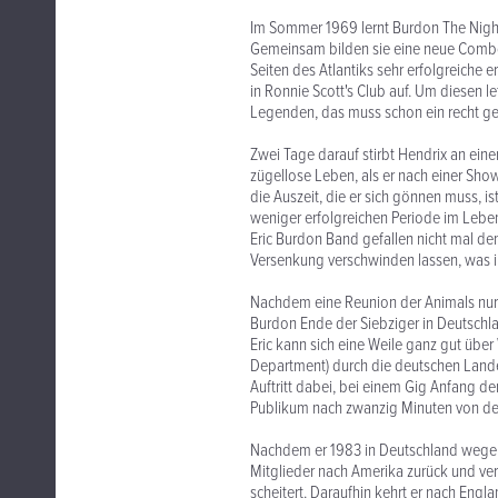
Im Sommer 1969 lernt Burdon The Night 
Gemeinsam bilden sie eine neue Combo
Seiten des Atlantiks sehr erfolgreiche
in Ronnie Scott's Club auf. Um diesen le
Legenden, das muss schon ein recht ge
Zwei Tage darauf stirbt Hendrix an ein
zügellose Leben, als er nach einer Sho
die Auszeit, die er sich gönnen muss, i
weniger erfolgreichen Periode im Lebe
Eric Burdon Band gefallen nicht mal de
Versenkung verschwinden lassen, was ih
Nachdem eine Reunion der Animals nur 
Burdon Ende der Siebziger in Deutschl
Eric kann sich eine Weile ganz gut über
Department) durch die deutschen Lande 
Auftritt dabei, bei einem Gig Anfang d
Publikum nach zwanzig Minuten von de
Nachdem er 1983 in Deutschland wegen
Mitglieder nach Amerika zurück und ver
scheitert. Daraufhin kehrt er nach Engl