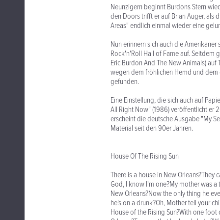
Neunzigern beginnt Burdons Stern wied
den Doors trifft er auf Brian Auger, als 
Areas" endlich einmal wieder eine gel
Nun erinnern sich auch die Amerikaner
Rock'n'Roll Hall of Fame auf. Seitdem g
Eric Burdon And The New Animals) auf T
wegen dem fröhlichen Hemd und dem di
gefunden.
Eine Einstellung, die sich auch auf Papi
All Right Now" (1986) veröffentlicht e
erscheint die deutsche Ausgabe "My Secr
Material seit den 90er Jahren.
House Of The Rising Sun
There is a house in New Orleans?They ca
God, I know I'm one?My mother was a 
New Orleans?Now the only thing he ever
he's on a drunk?Oh, Mother tell your ch
House of the Rising Sun?With one foot 