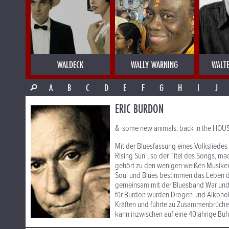
WALDECK
WALLY WARNING
WALT
A
B
C
D
E
F
G
H
I
J
ERIC BURDON
& some new animals: back in the HOU
Mit der Bluesfassung eines Volksliedes 
Rising Sun", so der Titel des Songs, m
gehört zu den wenigen weißen Musikern
Soul und Blues bestimmen das Leben d
gemeinsam mit der Bluesband War und 
für Burdon wurden Drogen und Alkohol 
Kräften und führte zu Zusammenbrüch
kann inzwischen auf eine 40jährige Büh