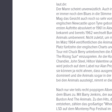
laut.de:
Der Mann scheint unverwüstlich. Auch i
er immer noch den Blues in die Stimme
Mag das Gesicht auch noch so sehr von
englischen Newcastle upon Tyne gebore
ersten Auftritte absolviert er 1961 in A
bekannt und bereits 1962 wechselt Burd
Animals umbenennt. Nicht zuletzt, um m
Im März 1964 veröffentlichen die Anima
Platz fünfzehn der englischen Charts 
Tour mit Chuck Berry unterbrechen die 
The Rising Sun" einzuspielen. An der K
Chandler, John Steel, Hilton Valentine 
wird jedoch auf dem Label nur Alan Pr
sie können ja nicht ahnen, dass ausge
dominiert und die Animals sogar in der
bei den Animals aussteigt, nimmt er di
Nach nur vier teils recht poppigen Alb
dem Blues zu. Mit Barry Jenkins, der a
Burdon And The Animals. Zu den Hits,
entstehen, zählen das großartige "Whe
LSD auf dem Monterey Pop Festival im J