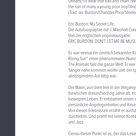
Orleans?To wear that ball and chain ?We
the ruin of many a young poor boy?And
(Trad. arr. Burdon/Chandler/Price/Steele
Eric Burdon: My Secret Life.
Die Autobiographie mit J. Marshall Cr
titel der englischen originalausgabe:
ERIC BURDON. DON'T LET ME BE MU
Es war einmal ein ziemlich bekannter R
Rising Sun“ einen phänomenalen Numme
The Animals fast die ganze Welt. Er war
Sänger nahe kommen wollte und der spä
absteigendem Ast tätig war.
Der Mann, von dem hier in der Vergange
Inzwischen dreiundsechzig Jahre alt, e
bewegten Leben. Er entstammt einem ein
persönliche Angelegenheiten und Krisen
Von diesen Erlebnissen erzählt er ausfüh
durchlebte. Und prahlt mit seinen Kon
und Jazz.
Genau dieser Punkt ist es, der das Le