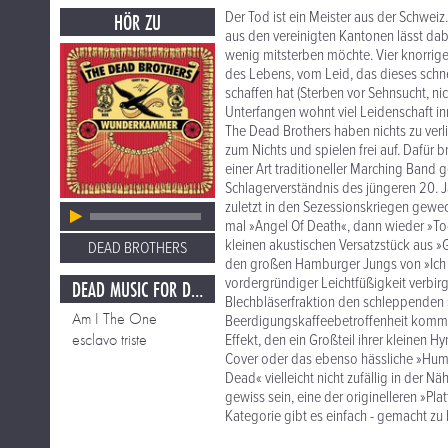
Der Tod ist ein Meister aus der Schwei
HÖR ZU
aus den vereinigten Kantonen lässt dab
wenig mitsterben möchte. Vier knorri
des Lebens, vom Leid, das dieses schnel
schaffen hat (Sterben vor Sehnsucht, ni
Unterfangen wohnt viel Leidenschaft in
The Dead Brothers haben nichts zu verli
zum Nichts und spielen frei auf. Dafür 
einer Art traditioneller Marching Band
Schlagerverständnis des jüngeren 20. J
zuletzt in den Sezessionskriegen gewe
mal »Angel Of Death«, dann wieder »Tod
kleinen akustischen Versatzstück aus »
DEAD BROTHERS
den großen Hamburger Jungs von »Ich sc
vordergründiger Leichtfüßigkeit verbirgt
DEAD MUSIC FOR DEAD PEOPLE
Blechbläserfraktion den schleppenden »
Am I The One
Beerdigungskaffeebetroffenheit kommt n
esclavo triste
Effekt, den ein Großteil ihrer kleinen
Cover oder das ebenso hässliche »Human
Dead« vielleicht nicht zufällig in der 
gewiss sein, eine der originelleren »Pl
Kategorie gibt es einfach - gemacht zu