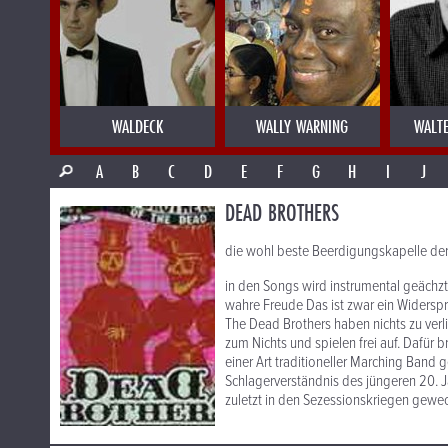
WALDECK
WALLY WARNING
WALT
A
B
C
D
E
F
G
H
I
J
DEAD BROTHERS
die wohl beste Beerdigungskapelle de
in den Songs wird instrumental geächzt
wahre Freude Das ist zwar ein Widersp
The Dead Brothers haben nichts zu verli
zum Nichts und spielen frei auf. Dafür 
einer Art traditioneller Marching Band
Schlagerverständnis des jüngeren 20. J
zuletzt in den Sezessionskriegen gewe