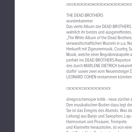
cxccxcxcxcxcxcxxcxcxcxcxcxcxcxcxxcxcx
THE DEAD BROTHERS
wunderkammer
Das vierte Album der DEAD BROTHERS (
wahrlich ihr bestes und ausgereifteste
„The White Album of the Dead Brothers“
verwandtschaftlichen Wurzeln in u.a. N
Herkunft mit Zigeunermusik, Country, 
Musik, welche einer Begräbniskapelle 
perfekt ins DEAD BROTHERS-Repertoir 
des durch MARLENE DIETRICH bekannt
dürfte’ sowie zwei vom Neueinsteige
LEONARD COHEN enstammen könnten
cxcxcxcxccxcxcxcxcxcxcxcx
dreigroschenoper kritik - neue zürcher 
Den musikalischen Boden dazu legt die
Sie ist das Ereignis des Abends. Was d
Leitung) aus Banjo und Saxophon, Lap
Harmonium und Posaune, Trompete
und Klarinette herausholen, ist von ei