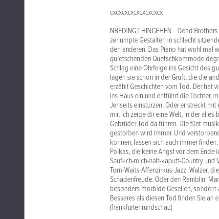
cxcxcxcxcxcxcxcxcx
NBEDINGT HINGEHEN Dead Brothers Sch
zerlumpte Gestalten in schlecht sitzen
den anderen. Das Piano hat wohl mal wi
quietschenden Quetschkommode degradi
Schlag eine Ohrfeige ins Gesicht des gu
lägen sie schon in der Gruft, die die a
erzählt Geschichten vom Tod. Der hat vi
ins Haus ein und entführt die Tochter,
Jenseits einstürzen. Oder er streckt mi
mir, ich zeige dir eine Welt, in der alles
Gebrüder Tod da führen. Die fünf musi
gestorben wird immer. Und verstorbene 
können, lassen sich auch immer finden.
Polkas, die keine Angst vor dem Ende 
Sauf-ich-mich-halt-kaputt-Country un
Tom-Waits-Affenzirkus-Jazz. Walzer, di
Schadenfreude. Oder den Ramblin' Man 
besonders morbide Gesellen, sondern al
Besseres als diesen Tod finden Sie an
(frankfurter rundschau)