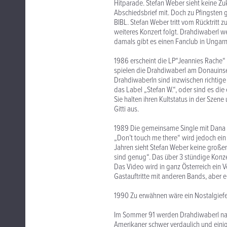
Hitparade. Stefan Weber sieht keine Zu
Abschiedsbrief mit. Doch zu Pfingsten g
BIBL. Stefan Weber tritt vom Rücktritt
weiteres Konzert folgt. Drahdiwaberl w
damals gibt es einen Fanclub in Ungarn
1986 erscheint die LP“Jeannies Rache“ 
spielen die Drahdiwaberl am Donauinsel
Drahdiwaberln sind inzwischen richtig
das Label „Stefan W.“, oder sind es d
Sie halten ihren Kultstatus in der Szen
Gitti aus.
1989 Die gemeinsame Single mit Dana Gil
„Don’t touch me there“ wird jedoch ei
Jahren sieht Stefan Weber keine großen
sind genug“. Das über 3 stündige Konzer
Das Video wird in ganz Österreich ein V
Gastauftritte mit anderen Bands, aber ei
1990 Zu erwähnen wäre ein Nostalgiefe
Im Sommer 91 werden Drahdiwaberl nach
Amerikaner schwer verdaulich und einig