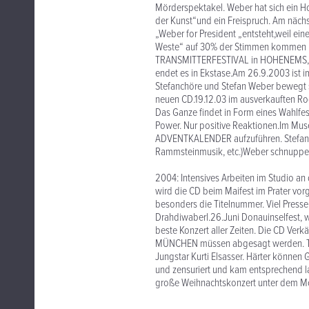
Mörderspektakel. Weber hat sich ein Hof
der Kunst“und ein Freispruch. Am nächs
„Weber for President „entsteht,weil ei
Weste“ auf 30% der Stimmen kommen kön
TRANSMITTERFESTIVAL in HOHENEMS, de
endet es in Ekstase.Am 26.9.2003 ist im
Stefanchöre und Stefan Weber bewegt s
neuen CD.19.12.03 im ausverkauften Ro
Das Ganze findet in Form eines Wahlfeste
Power. Nur positive Reaktionen.Im Mu
ADVENTKALENDER aufzuführen. Stefan un
Rammsteinmusik, etc.)Weber schnuppert T
2004: Intensives Arbeiten im Studio an
wird die CD beim Maifest im Prater vo
besonders die Titelnummer. Viel Presse 
Drahdiwaberl.26.Juni Donauinselfest, w
beste Konzert aller Zeiten. Die CD Ver
MÜNCHEN müssen abgesagt werden. Tra
Jungstar Kurti Elsasser. Härter können
und zensuriert und kam entsprechend 
große Weihnachtskonzert unter dem Mott