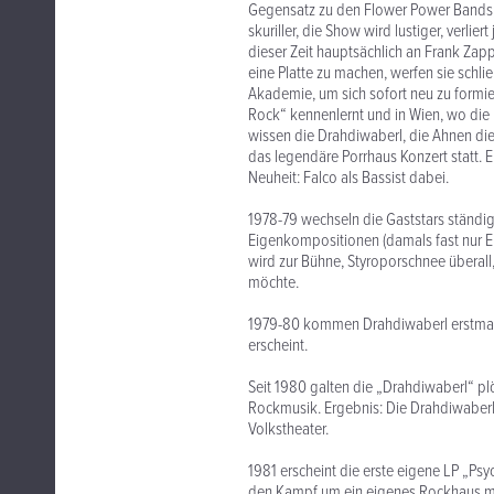
Gegensatz zu den Flower Power Bands, 
skuriller, die Show wird lustiger, verlier
dieser Zeit hauptsächlich an Frank Zap
eine Platte zu machen, werfen sie schlie
Akademie, um sich sofort neu zu formi
Rock“ kennenlernt und in Wien, wo di
wissen die Drahdiwaberl, die Ahnen diese
das legendäre Porrhaus Konzert statt. 
Neuheit: Falco als Bassist dabei.
1978-79 wechseln die Gaststars ständi
Eigenkompositionen (damals fast nur En
wird zur Bühne, Styroporschnee überall
möchte.
1979-80 kommen Drahdiwaberl erstmals
erscheint.
Seit 1980 galten die „Drahdiwaberl“ plö
Rockmusik. Ergebnis: Die Drahdiwaberl
Volkstheater.
1981 erscheint die erste eigene LP „Ps
den Kampf um ein eigenes Rockhaus mit