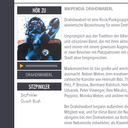
WIKIPEWDIA: DRAHDIWABERL
HÖR ZU
Drahdiwaberl ist eine Rock/Punkgruppe
wienerische Bezeichnung für einen Dre
Ursprünglich aus der Tradition der 68
und obszönen Band, die mit ihren aktio
wird immer mit einem gewissen Augenz
er zwei Revolver mit Platzpatronen mi
Stadt aber freigesprochen.
Markenzeichen ist das große und wech
ausmacht. Neben Weber, dem kreativen 
DRAHDIWABERL
zahlreiche Künstler wie Helmuth Bibl, T
Petz, P. Brezina, Bernhard Rabitsch, Hein
SITZPINKLER
Urbanek, Peter Vieweger, Alex Mikulics,
SitzPinkler
Peppino, Monika Weber, und andere mi
Gusch Bush
Bei Drahdiwaberl begann außerdem die K
Mitglied war, und für diese Band die 
übrigens bei den Dreharbeiten zur Kott
einer Nebenrolle mitwirkten, als Klavie