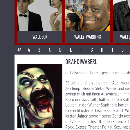
WALDECK
WALLY WARNING
WALT
A
B
C
D
E
F
G
H
I
J
DRAHDIWABERL
archaisch-schrill-grell-geschmacklos-o
38 Jahre und jetzt erst recht! Auch wen
Zeichenprofessor Stefan Weber und seine
zwingt mich mit ihren Auswüchsen imme
Falco und Jazz Gitti, hatte mit dem Ko
Leuten. In der Wiener Stadthalle hatte
eine echt österreichische Sauerei ist. 
letzten Jahren sowohl seine Gerichtsve
die Verleihung des silbernen Ehrenzei
Rock, Exzess, Theater, Politik, Sex, Hap