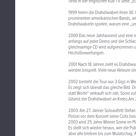
1998 In der englischen Kult TV Serie „E
1999 feiern die Drahdiwaberl ihren 30
prominenten amerikanischen Bands, wie
Drahdiwaberln spielen, warum eine „unb
2000 Das neue Jahrtausend und eine ne
anfangs auf jeder Demo und der Schlac
gleichnamige CD wird aufgenommen u
Höchstbewertungen.
2001 Nach 18 Jahren zieht es Drahdiwab
werden bespielt. Viele neue Akteure si
2002 besteht die Tour aus 3 Gigs in W
Es zeigt sich überall das gleiche Bild. 
statt Worte“ verkauft sich zäh. Sonst vo
Gitarist der Drahdiwaberl an Krebs.Am
2003: Am 27. Jänner Soloauftritt Stefa
Polizei vor dem Konzert seine Colts bes
2003 wird 25 Jahre Wiener Szene im Plan
Es stellt sich wieder heraus, wer die 
aber alle bleiben bis zum Mulatschag. 