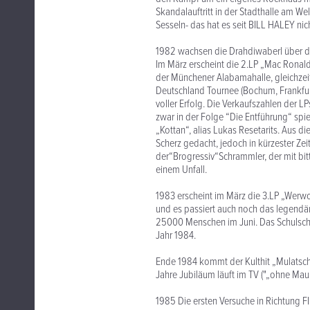
Skandalauftritt in der Stadthalle am W
Sesseln- das hat es seit BILL HALEY n
1982 wachsen die Drahdiwaberl über den
Im März erscheint die 2.LP „Mac Ronalds
der Münchener Alabamahalle, gleichzeitig 
Deutschland Tournee (Bochum, Frankfurt
voller Erfolg. Die Verkaufszahlen der L
zwar in der Folge “Die Entführung“ s
„Kottan“, alias Lukas Resetarits. Aus 
Scherz gedacht, jedoch in kürzester Zeit 
der“Brogressiv“Schrammler, der mit bitt
einem Unfall.
1983 erscheint im März die 3.LP „Werwo
und es passiert auch noch das legendä
25000 Menschen im Juni. Das Schulschlu
Jahr 1984.
Ende 1984 kommt der Kulthit „Mulatscha
Jahre Jubiläum läuft im TV ("„ohne Ma
1985 Die ersten Versuche in Richtung FI