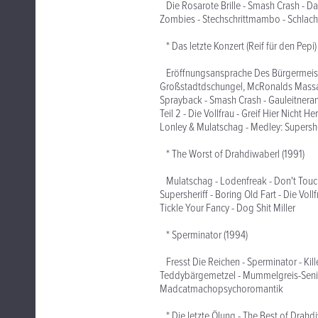
Die Rosarote Brille - Smash Crash - Dau
Zombies - Stechschrittmambo - Schlac
* Das letzte Konzert (Reif für den Pepi)
Eröffnungsansprache Des Bürgermeister
Großstadtdschungel, McRonalds Massaker,
Sprayback - Smash Crash - Gauleitnera
Teil 2 - Die Vollfrau - Greif Hier Nicht 
Lonley & Mulatschag - Medley: Supersher
* The Worst of Drahdiwaberl (1991)
Mulatschag - Lodenfreak - Don't Touch
Supersheriff - Boring Old Fart - Die Voll
Tickle Your Fancy - Dog Shit Miller
* Sperminator (1994)
Fresst Die Reichen - Sperminator - Kille
Teddybärgemetzel - Mummelgreis-Senilo
Madcatmachopsychoromantik
* Die letzte Ölung - The Best of Drahdi