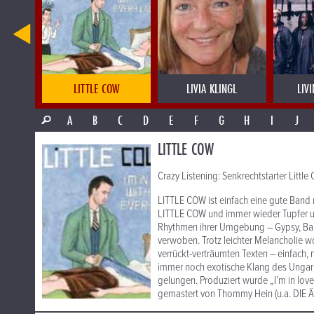
E
LITTLE COW
LIVIA KLINGL
LIV
A
B
C
D
E
F
G
H
I
J
LITTLE COW
Crazy Listening: Senkrechtstarter Littl
LITTLE COW ist einfach eine gute Band 
LITTLE COW und immer wieder Tupfer un
Rhythmen ihrer Umgebung – Gypsy, Bal
verwoben. Trotz leichter Melancholie wo
verrückt-verträumten Texten – einfach, 
immer noch exotische Klang des Ungaris
gelungen. Produziert wurde „I’m in lov
gemastert von Thommy Hein (u.a. DIE 