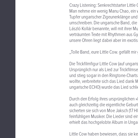
Crazy Listening: Senkrechtstarter Littl
Man nehme ein wenig Manu Chao, ein w
Tupfer ungarischer Zigeunerklänge und
umschreiben. Die ungarische Band, die s
László Kollár benannte, will mit ihrer M
verträumten Texte mit Rhythmen aus Gyp
unsere Ohren liegt dabei aber im exoti
„Tolle Band, eure Little Cow. gefällt mir
Die Trickfilmfigur Little Cow (auf unga
Ursprünglich nur als Lied zur Trickfilm
und stieg sogar in den Ringtone-Charts
wollte, verbreitete sich das Lied dank 
ungarische ECHO) wurde das Lied schl
Durch den Erfolg ihres ursprünglichen 
auch gleichzeitig die eigentliche Geburt
sicherten sie sich von Moe Jaksch (17 HI
feinfühligen Musiker. Die Lieder sind ei
erhielt das hochgelobte Album in Ungar
Little Cow haben bewiesen, dass sie ke