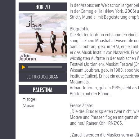
In der Arabischen Welt schon länger bek
HÖR ZU
in der Carnegie Hall (New York, 200
Strictly Mundial mit Begeisterung emp
Biographie
Die Brüder Joubran entstammen einer du
sang in einem Muashahat Ensemble und 
Samir Joubran, geb. in 1973, erhielt mi
er das Musik Institut von Nazareth. Er
wichtigsten Auftritte in der arabischen 
Festival (Jordanien), Muskat Festival (O
Wissam Joubran, geb. in 1983, absolvier
Institute (Italien). Er hat ein ausgeze
LE TRIO JOUBRAN
Maqamats.
Adnan Joubran, geb. in 1985, steht als 
PALESTINA
Brüdern auf der Bühne.
misage
Masar
Presse Zitate:
„Die drei Brüder spielten zwar nicht, wi
Motive und Phrasen flogen mit ganz ähn
und her.“ Rainer Köhl, RNZ/05.
„Zurecht werden die Musiker vom andäc