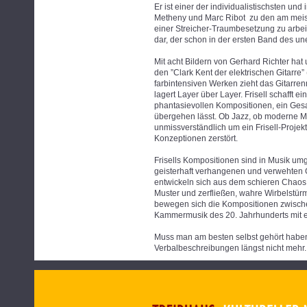
Er ist einer der individualistischsten und
Metheny und Marc Ribot zu den am meisten
einer Streicher-Traumbesetzung zu arbei
dar, der schon in der ersten Band des un
Mit acht Bildern von Gerhard Richter hat
den ”Clark Kent der elektrischen Gitarre” 
farbintensiven Werken zieht das Gitarrenm
lagert Layer über Layer. Frisell schafft
phantasievollen Kompositionen, ein Gesa
übergehen lässt. Ob Jazz, ob moderne Mus
unmissverständlich um ein Frisell-Projek
Konzeptionen zerstört.
Frisells Kompositionen sind in Musik umge
geisterhaft verhangenen und verwehten G
entwickeln sich aus dem schieren Chaos
Muster und zerfließen, wahre Wirbelstür
bewegen sich die Kompositionen zwisch
Kammermusik des 20. Jahrhunderts mit ei
Muss man am besten selbst gehört haben,
Verbalbeschreibungen längst nicht mehr