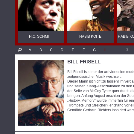
H.C. SCHMITT
HABIB KOITE
HABIB KO
A
B
C
D
E
F
G
H
I
J
BILL FRISELL
Bill Frisell ist einer der arriviertesten
zeitgenössischer Musik wechselt.
Dieser Mann ist nicht zu fassen! Im verga
und seinen Klang-Assoziationen zu den F
der Seite von McCoy Tyner quer durch di
bringen. Anfang August erschien der So
„History, Memory“ wurde immerhin für ein
Trompete und Streicher) entstand vor ei
Gemälde Gerhard Richters inspiriert war