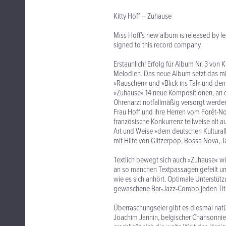
Kitty Hoff – Zuhause
Miss Hoff’s new album is released by le
signed to this record company
Erstaunlich! Erfolg für Album Nr. 3 von 
Melodien. Das neue Album setzt das mit
»Rauschen« und »Blick ins Tal« und de
»Zuhause« 14 neue Kompositionen, an 
Ohrenarzt notfallmäßig versorgt werd
Frau Hoff und ihre Herren vom Forêt-Noir
französische Konkurrenz teilweise alt
Art und Weise »dem deutschen Kulturallt
mit Hilfe von Glitzerpop, Bossa Nova,
Textlich bewegt sich auch »Zuhause« wie
an so manchen Textpassagen gefeilt und 
wie es sich anhört. Optimale Unterstütz
gewaschene Bar-Jazz-Combo jeden Tit
Überraschungseier gibt es diesmal natü
Joachim Jannin, belgischer Chansonnier