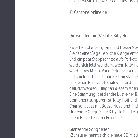
erschließt sich die weite Welt des läss
© Canzone-online.de
Die wunderbare Welt der Kitty Hoff
Zwischen Chanson, Jazz und Bossa Nova
Sie hat einer Säge liebliche Klänge entl
und ein paar Steppschritte aufs Parket
würde sich jetzt wundern, wenn Kitty H
würde. Das Musik-Varieté der zauberhaf
mit spielerischer Leichtigkeit ein stau
Im kleinen Festival »female« – bei de
gerückt werden – liegt an diesem Aben
Eine Stimmung, bei der die Lust einer
permanent zu spüren ist. Kitty Hoff un
Chanson, Jazz mit Bossa Nova und finden
singender Geiger? Für Kitty Hoff – die 
ihrem Bassisten kein Problem!
Glänzende Songperlen
»Zuhause« nennt sich die neue CD mit