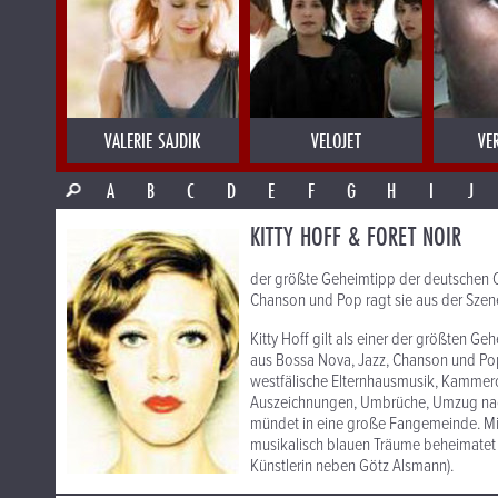
VALERIE SAJDIK
VELOJET
VE
A
B
C
D
E
F
G
H
I
J
KITTY HOFF & FORET NOIR
der größte Geheimtipp der deutschen C
Chanson und Pop ragt sie aus der Szene
Kitty Hoff gilt als einer der größten G
aus Bossa Nova, Jazz, Chanson und Pop
westfälische Elternhausmusik, Kammerc
Auszeichnungen, Umbrüche, Umzug nach B
mündet in eine große Fangemeinde. Mit
musikalisch blauen Träume beheimatet s
Künstlerin neben Götz Alsmann).