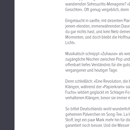
wandernden Sehnsuchts-Menagerie? »Die 
Gesichter«. Oft genug vergeblich, denn
Eingetaucht in sanfte, mit dezenten Pi
jenem elenden, immerwährenden Dasein
du gar nichts hast, und kein Netz deinen
Momenten, und doch bleibt die Hoffnun
Licht«.
Musikalisch schnippt »Zuhause« als weit
zugängliche Nischen zwischen Pop und
offenbart tiefes Verständnis für die gut
vergangener und heutiger Tage.
Denn schließlich: »Eine Revolution, di
Klängen, während der »Papierkram« sü
Fuchs« wildert geglückt im Schlager-Fox
verhaltenen Klängen, bevor sie immer
So bittet Deutschlands wohl wunderlichst
geheimen Pülverchen im Song-Tee. La H
Stoff, legt ein paar Mark mehr hin für 
garantiert noch besser. Und die Messer 