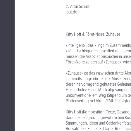
© Artur Schulz
laut.de
Kitty Hoff & Fôret-Noire: Zuhause
»Intelligent«, das klingt im Zusammenh
»zärtlich« hingegen assoziiert man ger
müssen die Assoziationsbücher in unse
Fôret-Noire zeigen auf »Zuhause«, wie m
»Zuhause« ist das inzwischen dritte Al
ist bereits lange ein Teil der Musiksze
deren hervorragend gehütetes Geheimni
Hochschule« Essen Musicalgesang und -
unkonventionellem Weg (Stipendium de
Plattenvertrag bei Virgin/EMI. Es folgt
Kitty Hoff (Komposition, Texte, Gesang
darauf einen ganz ungewöhnlichen Ko
Stimmungen, Ideen und Gedankenfetzen s
Bossatönen, Fifities-Schlager-Reminisz