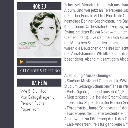
Schon seit Monaten freuen wir uns drauf:
HÖR ZU
Album. Und wer jetzt an Feierabend-Jaz
deutscher Female Act bei Blue Note Ger
heimelige Berliner Geschichten. Ihre B
Klangräume: Orchestraler Glitzerpop, r
Swing, seidiger Bossa Nova – mitunter 
Clément (Paris). Live darf man sich au
die Menschen Schubladen lieben, nennt
wären die Deutschen ohne ihre schlecht
der Vorratskammer. Wir blicken aus de
besonderer Abend mit samtigem Abgang 
KITTY HOFF & FORET NOIR
Ausbildung / Auszeichnungen:
• Studium Musik und Germanistik, WW
DA HEIM
Studium Gesang/Schauspiel/Tanz in Wie
Weißt Du Noch
• Preisträgerin „Jugend musiziert“, „
Von Eintagsfliegen und Schmetterlingen
• Meisterkurse (u.a. bei der Brecht-Dis
• Tonstudio-Stipendium der Berliner Se
Pension Fuchs
• Förderpreis „Junge Songpoeten“ der 
Papierkram
• Förderpreis der „Liederbestenliste f
Ausgewählt zur Förderung durch das Go
• Lale-Andersen-Preis für gehobene Un