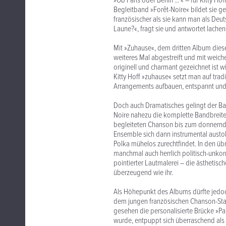
»Ob Paris oder Berlin ... « – für Kitty 
Begleitband »Forêt-Noire« bildet sie 
französischer als sie kann man als Deu
Laune?«, fragt sie und antwortet lache
Mit »Zuhause«, dem dritten Album dies
weiteres Mal abgestreift und mit weiche
originell und charmant gezeichnet ist w
Kitty Hoff »zuhause« setzt man auf trad
Arrangements aufbauen, entspannt und
Doch auch Dramatisches gelingt der Band
Noire nahezu die komplette Bandbreite
begleiteten Chanson bis zum donnernd
Ensemble sich dann instrumental austo
Polka mühelos zurechtfindet. In den übri
manchmal auch herrlich politisch-unkorr
pointierter Lautmalerei – die ästheti
überzeugend wie ihr.
Als Höhepunkt des Albums dürfte jedoc
dem jungen französischen Chanson-Star 
gesehen die personalisierte Brücke »Pa
wurde, entpuppt sich überraschend als 