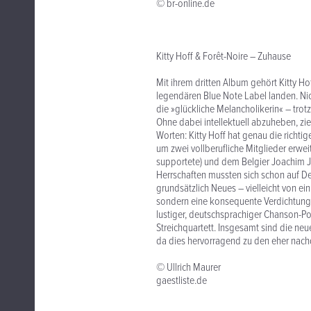
© br-online.de
Kitty Hoff & Forêt-Noire – Zuhause
Mit ihrem dritten Album gehört Kitty Hof
legendären Blue Note Label landen. Nich
die »glückliche Melancholikerin« – trot
Ohne dabei intellektuell abzuheben, ziel
Worten: Kitty Hoff hat genau die ric
um zwei vollberufliche Mitglieder erweit
supportete) und dem Belgier Joachim J
Herrschaften mussten sich schon auf Deu
grundsätzlich Neues – vielleicht von ei
sondern eine konsequente Verdichtung d
lustiger, deutschsprachiger Chanson-Po
Streichquartett. Insgesamt sind die ne
da dies hervorragend zu den eher nach
© Ullrich Maurer
gaestliste.de