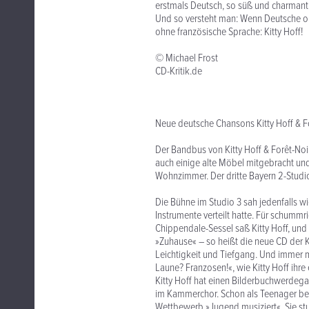
erstmals Deutsch, so süß und charmant
Und so versteht man: Wenn Deutsche o
ohne französische Sprache: Kitty Hoff!
© Michael Frost
CD-Kritik.de
Neue deutsche Chansons Kitty Hoff & F
Der Bandbus von Kitty Hoff & Forêt-Noi
auch einige alte Möbel mitgebracht un
Wohnzimmer. Der dritte Bayern 2-Studi
Die Bühne im Studio 3 sah jedenfalls 
Instrumente verteilt hatte. Für schum
Chippendale-Sessel saß Kitty Hoff, und
»Zuhause« – so heißt die neue CD der K
Leichtigkeit und Tiefgang. Und immer 
Laune? Franzosen!«, wie Kitty Hoff ihr
Kitty Hoff hat einen Bilderbuchwerdegang
im Kammerchor. Schon als Teenager best
Wettbewerb »Jugend musiziert«. Sie st