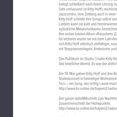
belegt schließlich nach ihrem Umzug na
Sehr umfassend ist Kitty Hoffs reichlich
Jazzcombo, eine Zeitlang auch in ein
Kitty Hoff schreibt ihre Songs selbst u
Liedern kann sie kühl und herzerwärmend
»glückliche Melancholikerin« bezeichne
Ihre ersten beiden Alben »Rauschen« (20
für letzteres wurde sie mit dem Lale-A
sich Kitty Hoff stilistisch vielfältiger, s
mit Stepptanzeinlagen, Anekdoten und 
Das Publikum im Studio 3 hatte Kitty H
fast feierlicher Abend. Es war der dritt
Am 19. Mai gaben Kitty Hoff und ihre B
Studiokonzert in heimeliger Wohnzimme
Toc« – ein Song, der richtig Laune mach
http://www.br-online.de/bayern2/radio
Der ganze radioMitschnitt zum Nachhör
Zusammenschnitt der Höhepunkte.
http://www.br-online.de/bayern2/radio