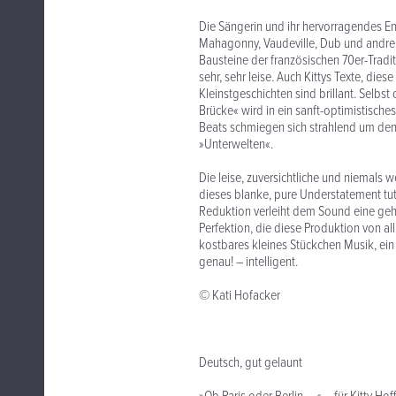
Die Sängerin und ihr hervorragendes En
Mahagonny, Vaudeville, Dub und andre K
Bausteine der französischen 70er-Tradi
sehr, sehr leise. Auch Kittys Texte, di
Kleinstgeschichten sind brillant. Selbs
Brücke« wird in ein sanft-optimistisc
Beats schmiegen sich strahlend um de
»Unterwelten«.
Die leise, zuversichtliche und niemals
dieses blanke, pure Understatement tut 
Reduktion verleiht dem Sound eine geh
Perfektion, die diese Produktion von a
kostbares kleines Stückchen Musik, ein 
genau! – intelligent.
© Kati Hofacker
Deutsch, gut gelaunt