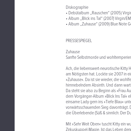
Diskographie
• Debütalbum „Rauschen“ (2005) Virgi
• Album „Blick ins Tal“ (2007) Virgin/EM
• Album „Zuhause“ (2009) Blue Note 
PRESSESPIEGEL
Zuhause
Sanfte Selbstmorde und wohltemperierte
Ach, die liebenswert-neurotische Kitty 
am Nötigsten hat. Lockte sie 2007 in eine
»Zuhause«. Da ist sie wieder, die wohlf
hirnnebelndem Absinth. Und dann warte
Da steht sie also zu Beginn als »Frau 
dem Vorgänger-Album »Blick Ins Tal« e
einsame Lady gern ins »Tiefe Blau« unt
vorwärtsschauenden Sieg davonträgt. D
die Überlebende (Süß & sinnlich: Der Du
Mit »Sehr Weit Oben« tuscht Kitty ein w
Zirkuskuppel-Magie. Ist das Leben denn