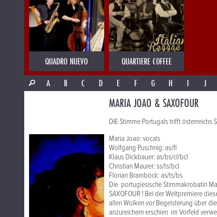
QUADRO NUEVO
QUARTIERE COFFEE
A
B
C
D
E
F
G
H
I
J
MARIA JOAO & SAXOFOUR
DIE Stimme Portugals trifft österreichs S
Maria Joao: vocals
Wolfgang Puschnig: as/fl
Klaus Dickbauer: as/bs/cl/bcl
Christian Maurer: ss/ts/bcl
Florian Bramböck: as/ts/bs
Die portugiesische Stimmakrobatin Mari
SAXOFOUR ! Bei der Weltpremiere diese
allen Wolken vor Begeisterung über d
anzureichern erschien im Vorfeld verw