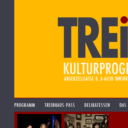
PROGRAMM
TREIBHAUS-PASS
DELIKATESSEN
DAS