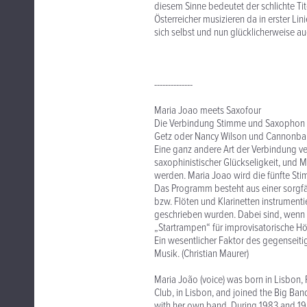
diesem Sinne bedeutet der schlichte Tit
Österreicher musizieren da in erster Lin
sich selbst und nun glücklicherweise 
--------------
Maria Joao meets Saxofour
Die Verbindung Stimme und Saxophon hat
Getz oder Nancy Wilson und Cannonbal
Eine ganz andere Art der Verbindung ve
saxophinistischer Glückseligkeit, und 
werden. Maria Joao wird die fünfte St
Das Programm besteht aus einer sorgfä
bzw. Flöten und Klarinetten instrumentie
geschrieben wurden. Dabei sind, wenn
„Startrampen“ für improvisatorische Höh
Ein wesentlicher Faktor des gegenseiti
Musik. (Christian Maurer)
Maria João (voice) was born in Lisbon, P
Club, in Lisbon, and joined the Big Ban
with her own band. During 1983 and 198