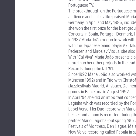
Portuguese TV.
The breakthrough on the Portuguese mus
audience and critics alike praised Mar
Germany in April and May 1985, included
she won the first prize for the best gro
Concerts in Spain, Portugal, Denmark, 
In 1987 Maria João began to work with 
with the Japanese piano player Aki Taka
Pedersen and Miroslav Vitous, she also
With "Cal Viva" Maria João presents a 
more than her other projects in the tra
Records during the fall '91.
Since 1992 Maria João also worked wi
München 1992) and in Trio with Christ
(Jazzfestivals Madrid, Ansbach, Delmenh
games in Barcelona in August 1992.
In April '94 she did an important concer
Laginha which was recorded by the Portug
Label Verve. Her Duo record with Mario 
her second album is recorded during th
partner Mario Laginha (out spring '96). 
Festivals of Montreux, Den Hague, Mal
New Verve recording called Fabula in s