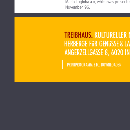
Mario Laginha a.o, which was presented
November '96.
PRINTPROGRAMM ETC. DOWNLOADEN