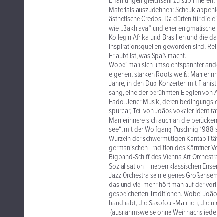
Erfahrungen gleichsam zu sublimieren, 
Materials auszudehnen: Scheuklappenlosi
ästhetische Credos. Da dürfen für die 
wie „Bakhlava“ und eher enigmatische 
Kollegin Afrika und Brasilien und die 
Inspirationsquellen geworden sind. Rei
Erlaubt ist, was Spaß macht.
Wobei man sich umso entspannter ander
eigenen, starken Roots weiß: Man erinn
Jahre, in den Duo-Konzerten mit Pianis
sang, eine der berühmten Elegien von 
Fado. Jener Musik, deren bedingungslose
spürbar, Teil von Joãos vokaler Identitä
Man erinnere sich auch an die berücke
see“, mit der Wolfgang Puschnig 1988 
Wurzeln der schwermütigen Kantabilität,
germanischen Tradition des Kärntner Vo
Bigband-Schiff des Vienna Art Orchestr
Sozialisation – neben klassischen Ense
Jazz Orchestra sein eigenes Großensembl
das und viel mehr hört man auf der vorl
gespeicherten Traditionen. Wobei João 
handhabt, die Saxofour-Mannen, die ni
(ausnahmsweise ohne Weihnachslieder) ei