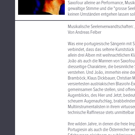
Saxofour alleine an Performance, Musika
gewaltige Stimme und die "grosse Seele"
keinen Umständen entgehen lassen soll
Musikalische Seelenverwandtschaften: 
Von Andreas Felber
Was eine portugiesische Sängerin mit 
verbindet, dass das seltene Kunststück
allein drei Alben mit weihnachtlichen 
João als auch die Mannen von Saxofour
diesseitige Charaktere, die besinnlich
verstehen. Und João, immerhin eine der
Bramböck, Klaus Dickbauer, Christian M
versiertesten austriakischen Blasrohr-E
gemeinsamen Sache stellen, sind offeno
Augenblicks, des Hier und Jetzt, bedeut
scheuem Augenaufschlag, brabbelnder, 
Multiinstrumentalisten in ihrem virtuosen
technische Raffinesse stets unmittelba
Ihre wilden Jahre, in denen die freie Im
Portugiesin als auch die Österreicher 