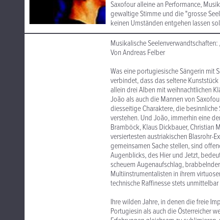
Saxofour alleine an Performance, Musika
gewaltige Stimme und die "grosse Seele"
keinen Umständen entgehen lassen soll
Musikalische Seelenverwandtschaften: 
Von Andreas Felber
Was eine portugiesische Sängerin mit 
verbindet, dass das seltene Kunststück
allein drei Alben mit weihnachtlichen 
João als auch die Mannen von Saxofour
diesseitige Charaktere, die besinnlich
verstehen. Und João, immerhin eine der
Bramböck, Klaus Dickbauer, Christian M
versiertesten austriakischen Blasrohr-E
gemeinsamen Sache stellen, sind offeno
Augenblicks, des Hier und Jetzt, bedeut
scheuem Augenaufschlag, brabbelnder, 
Multiinstrumentalisten in ihrem virtuosen
technische Raffinesse stets unmittelba
Ihre wilden Jahre, in denen die freie Im
Portugiesin als auch die Österreicher 