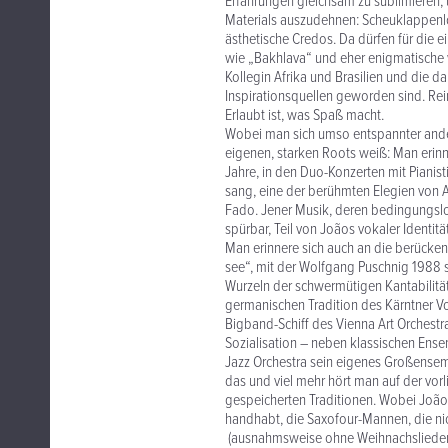
Erfahrungen gleichsam zu sublimieren, 
Materials auszudehnen: Scheuklappenlosi
ästhetische Credos. Da dürfen für die 
wie „Bakhlava“ und eher enigmatische 
Kollegin Afrika und Brasilien und die 
Inspirationsquellen geworden sind. Rei
Erlaubt ist, was Spaß macht.
Wobei man sich umso entspannter ander
eigenen, starken Roots weiß: Man erinn
Jahre, in den Duo-Konzerten mit Pianis
sang, eine der berühmten Elegien von 
Fado. Jener Musik, deren bedingungslose
spürbar, Teil von Joãos vokaler Identitä
Man erinnere sich auch an die berücke
see“, mit der Wolfgang Puschnig 1988 
Wurzeln der schwermütigen Kantabilität,
germanischen Tradition des Kärntner Vo
Bigband-Schiff des Vienna Art Orchestr
Sozialisation – neben klassischen Ense
Jazz Orchestra sein eigenes Großensembl
das und viel mehr hört man auf der vorl
gespeicherten Traditionen. Wobei João 
handhabt, die Saxofour-Mannen, die ni
(ausnahmsweise ohne Weihnachslieder) ei