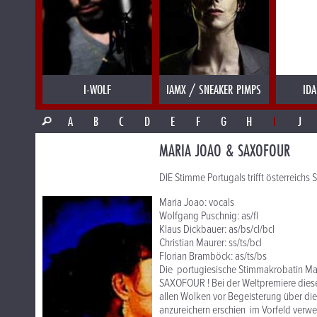
I-WOLF
IAMX / SNEAKER PIMPS
IDA
A
B
C
D
E
F
G
H
I
J
MARIA JOAO & SAXOFOUR
DIE Stimme Portugals trifft österreichs S
Maria Joao: vocals
Wolfgang Puschnig: as/fl
Klaus Dickbauer: as/bs/cl/bcl
Christian Maurer: ss/ts/bcl
Florian Bramböck: as/ts/bs
Die portugiesische Stimmakrobatin Mari
SAXOFOUR ! Bei der Weltpremiere diese
allen Wolken vor Begeisterung über d
anzureichern erschien im Vorfeld verw