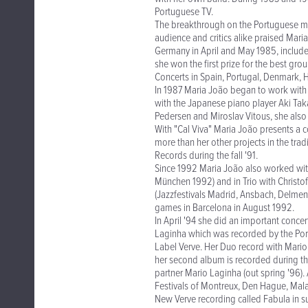
Portuguese TV.
The breakthrough on the Portuguese mus
audience and critics alike praised Mar
Germany in April and May 1985, included
she won the first prize for the best gro
Concerts in Spain, Portugal, Denmark, 
In 1987 Maria João began to work with 
with the Japanese piano player Aki Taka
Pedersen and Miroslav Vitous, she also
With "Cal Viva" Maria João presents a 
more than her other projects in the tra
Records during the fall '91.
Since 1992 Maria João also worked wi
München 1992) and in Trio with Christ
(Jazzfestivals Madrid, Ansbach, Delmenh
games in Barcelona in August 1992.
In April '94 she did an important concer
Laginha which was recorded by the Portug
Label Verve. Her Duo record with Mario 
her second album is recorded during th
partner Mario Laginha (out spring '96). 
Festivals of Montreux, Den Hague, Mal
New Verve recording called Fabula in s