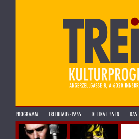
PROGRAMM
TREIBHAUS-PASS
DELIKATESSEN
DAS