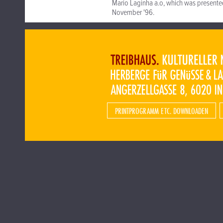
Mario Laginha a.o, which was presented
November '96.
PRINTPROGRAMM ETC. DOWNLOADEN