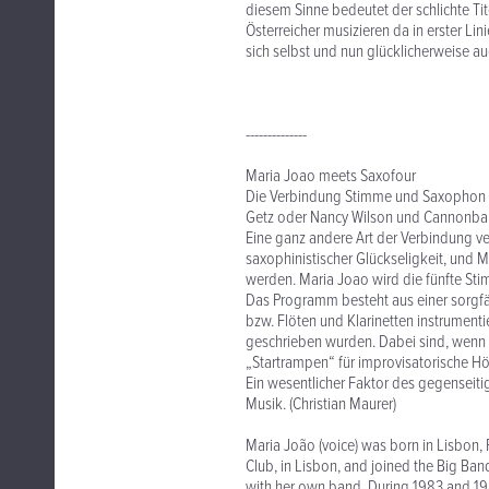
diesem Sinne bedeutet der schlichte Tit
Österreicher musizieren da in erster Lin
sich selbst und nun glücklicherweise 
--------------
Maria Joao meets Saxofour
Die Verbindung Stimme und Saxophon hat
Getz oder Nancy Wilson und Cannonbal
Eine ganz andere Art der Verbindung ve
saxophinistischer Glückseligkeit, und 
werden. Maria Joao wird die fünfte St
Das Programm besteht aus einer sorgfä
bzw. Flöten und Klarinetten instrumentie
geschrieben wurden. Dabei sind, wenn
„Startrampen“ für improvisatorische Höh
Ein wesentlicher Faktor des gegenseiti
Musik. (Christian Maurer)
Maria João (voice) was born in Lisbon, P
Club, in Lisbon, and joined the Big Ban
with her own band. During 1983 and 198