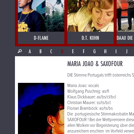
D-FLAME
D.T. KUHN
DAAU DIE
A
B
C
D
E
F
G
H
I
J
MARIA JOAO & SAXOFOUR
DIE Stimme Portugals trifft österreichs S
Maria Joao: vocals
Wolfgang Puschnig: as/fl
Klaus Dickbauer: as/bs/cl/bcl
Christian Maurer: ss/ts/bcl
Florian Bramböck: as/ts/bs
Die portugiesische Stimmakrobatin Mari
SAXOFOUR ! Bei der Weltpremiere diese
allen Wolken vor Begeisterung über d
anzureichern erschien im Vorfeld verw