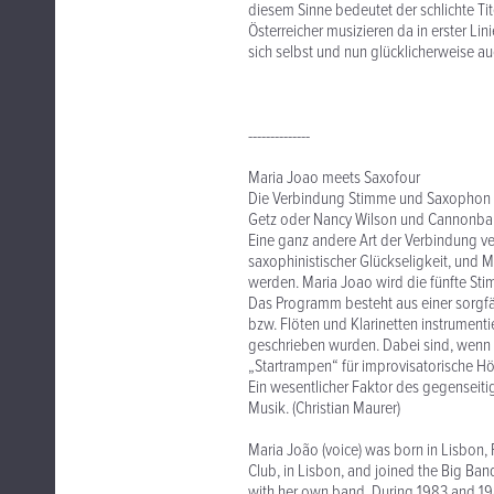
diesem Sinne bedeutet der schlichte Tit
Österreicher musizieren da in erster Lin
sich selbst und nun glücklicherweise 
--------------
Maria Joao meets Saxofour
Die Verbindung Stimme und Saxophon hat
Getz oder Nancy Wilson und Cannonbal
Eine ganz andere Art der Verbindung ve
saxophinistischer Glückseligkeit, und 
werden. Maria Joao wird die fünfte St
Das Programm besteht aus einer sorgfä
bzw. Flöten und Klarinetten instrumentie
geschrieben wurden. Dabei sind, wenn
„Startrampen“ für improvisatorische Höh
Ein wesentlicher Faktor des gegenseiti
Musik. (Christian Maurer)
Maria João (voice) was born in Lisbon, P
Club, in Lisbon, and joined the Big Ban
with her own band. During 1983 and 198