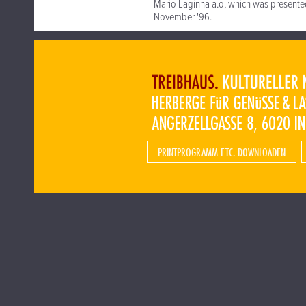
Mario Laginha a.o, which was presented
November '96.
PRINTPROGRAMM ETC. DOWNLOADEN