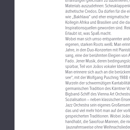
Erfahrungen gleichsam zu sublimieren, 
Materials auszudehnen: Scheuklappenlosi
ästhetische Credos. Da dürfen für die 
wie „Bakhlava“ und eher enigmatische 
Kollegin Afrika und Brasilien und die 
Inspirationsquellen geworden sind. Rei
Erlaubt ist, was Spaß macht.
Wobei man sich umso entspannter ander
eigenen, starken Roots weiß: Man erinn
Jahre, in den Duo-Konzerten mit Pianis
sang, eine der berühmten Elegien von 
Fado. Jener Musik, deren bedingungslose
spürbar, Teil von Joãos vokaler Identitä
Man erinnere sich auch an die berücke
see“, mit der Wolfgang Puschnig 1988 
Wurzeln der schwermütigen Kantabilität,
germanischen Tradition des Kärntner Vo
Bigband-Schiff des Vienna Art Orchestr
Sozialisation – neben klassischen Ense
Jazz Orchestra sein eigenes Großensembl
das und viel mehr hört man auf der vorl
gespeicherten Traditionen. Wobei João 
handhabt, die Saxofour-Mannen, die ni
(ausnahmsweise ohne Weihnachslieder) ei