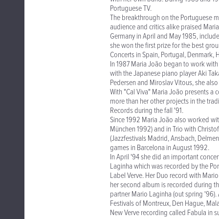
Portuguese TV.
The breakthrough on the Portuguese mus
audience and critics alike praised Mar
Germany in April and May 1985, included
she won the first prize for the best gro
Concerts in Spain, Portugal, Denmark, 
In 1987 Maria João began to work with 
with the Japanese piano player Aki Taka
Pedersen and Miroslav Vitous, she also
With "Cal Viva" Maria João presents a 
more than her other projects in the tra
Records during the fall '91.
Since 1992 Maria João also worked wi
München 1992) and in Trio with Christ
(Jazzfestivals Madrid, Ansbach, Delmenh
games in Barcelona in August 1992.
In April '94 she did an important concer
Laginha which was recorded by the Portug
Label Verve. Her Duo record with Mario 
her second album is recorded during th
partner Mario Laginha (out spring '96). 
Festivals of Montreux, Den Hague, Mal
New Verve recording called Fabula in s