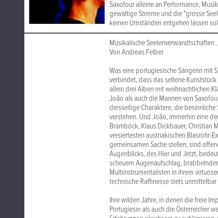
Saxofour alleine an Performance, Musika
gewaltige Stimme und die "grosse Seele"
keinen Umständen entgehen lassen soll
Musikalische Seelenverwandtschaften: 
Von Andreas Felber
Was eine portugiesische Sängerin mit 
verbindet, dass das seltene Kunststück
allein drei Alben mit weihnachtlichen 
João als auch die Mannen von Saxofour
diesseitige Charaktere, die besinnlich
verstehen. Und João, immerhin eine der
Bramböck, Klaus Dickbauer, Christian M
versiertesten austriakischen Blasrohr-E
gemeinsamen Sache stellen, sind offeno
Augenblicks, des Hier und Jetzt, bedeut
scheuem Augenaufschlag, brabbelnder, 
Multiinstrumentalisten in ihrem virtuosen
technische Raffinesse stets unmittelba
Ihre wilden Jahre, in denen die freie Im
Portugiesin als auch die Österreicher 