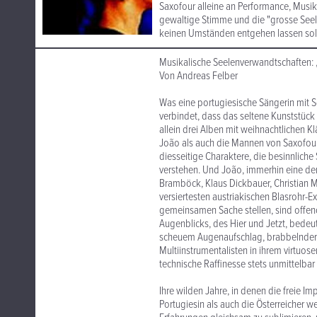
Saxofour alleine an Performance, Musika
gewaltige Stimme und die "grosse Seele"
keinen Umständen entgehen lassen soll
Musikalische Seelenverwandtschaften: 
Von Andreas Felber
Was eine portugiesische Sängerin mit 
verbindet, dass das seltene Kunststück
allein drei Alben mit weihnachtlichen 
João als auch die Mannen von Saxofour
diesseitige Charaktere, die besinnlich
verstehen. Und João, immerhin eine der
Bramböck, Klaus Dickbauer, Christian M
versiertesten austriakischen Blasrohr-E
gemeinsamen Sache stellen, sind offeno
Augenblicks, des Hier und Jetzt, bedeut
scheuem Augenaufschlag, brabbelnder, 
Multiinstrumentalisten in ihrem virtuosen
technische Raffinesse stets unmittelba
Ihre wilden Jahre, in denen die freie Im
Portugiesin als auch die Österreicher 