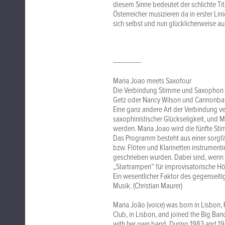
diesem Sinne bedeutet der schlichte Tit
Österreicher musizieren da in erster Lin
sich selbst und nun glücklicherweise 
--------------
Maria Joao meets Saxofour
Die Verbindung Stimme und Saxophon hat
Getz oder Nancy Wilson und Cannonbal
Eine ganz andere Art der Verbindung ve
saxophinistischer Glückseligkeit, und 
werden. Maria Joao wird die fünfte St
Das Programm besteht aus einer sorgfä
bzw. Flöten und Klarinetten instrumentie
geschrieben wurden. Dabei sind, wenn
„Startrampen“ für improvisatorische Höh
Ein wesentlicher Faktor des gegenseiti
Musik. (Christian Maurer)
Maria João (voice) was born in Lisbon, P
Club, in Lisbon, and joined the Big Ban
with her own band. During 1983 and 198