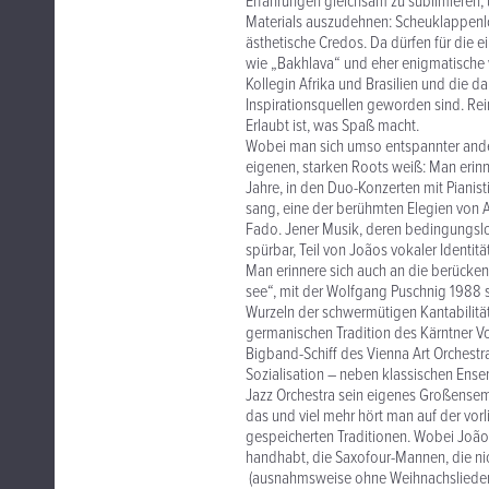
Erfahrungen gleichsam zu sublimieren, 
Materials auszudehnen: Scheuklappenlosi
ästhetische Credos. Da dürfen für die 
wie „Bakhlava“ und eher enigmatische 
Kollegin Afrika und Brasilien und die 
Inspirationsquellen geworden sind. Rei
Erlaubt ist, was Spaß macht.
Wobei man sich umso entspannter ander
eigenen, starken Roots weiß: Man erinn
Jahre, in den Duo-Konzerten mit Pianis
sang, eine der berühmten Elegien von 
Fado. Jener Musik, deren bedingungslose
spürbar, Teil von Joãos vokaler Identitä
Man erinnere sich auch an die berücke
see“, mit der Wolfgang Puschnig 1988 
Wurzeln der schwermütigen Kantabilität,
germanischen Tradition des Kärntner Vo
Bigband-Schiff des Vienna Art Orchestr
Sozialisation – neben klassischen Ense
Jazz Orchestra sein eigenes Großensembl
das und viel mehr hört man auf der vorl
gespeicherten Traditionen. Wobei João 
handhabt, die Saxofour-Mannen, die ni
(ausnahmsweise ohne Weihnachslieder) ei