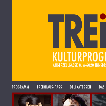
PROGRAMM
TREIBHAUS-PASS
DELIKATESSEN
DAS