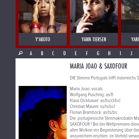
Y'AKOTO
YANN TIERSEN
YAR
A
B
C
D
E
F
G
H
I
J
MARIA JOAO & SAXOFOUR
DIE Stimme Portugals trifft österreichs S
Maria Joao: vocals
Wolfgang Puschnig: as/fl
Klaus Dickbauer: as/bs/cl/bcl
Christian Maurer: ss/ts/bcl
Florian Bramböck: as/ts/bs
Die portugiesische Stimmakrobatin Mari
SAXOFOUR ! Bei der Weltpremiere diese
allen Wolken vor Begeisterung über d
anzureichern erschien im Vorfeld verw