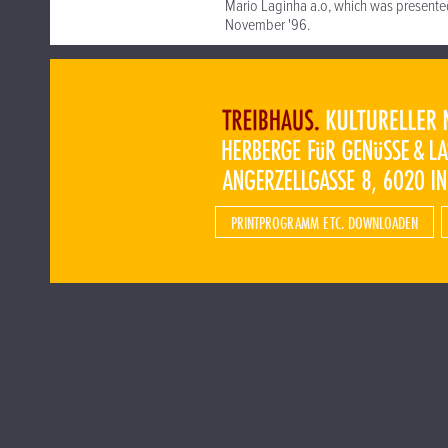
Mario Laginha a.o, which was presented
November '96.
PRINTPROGRAMM ETC. DOWNLOADEN