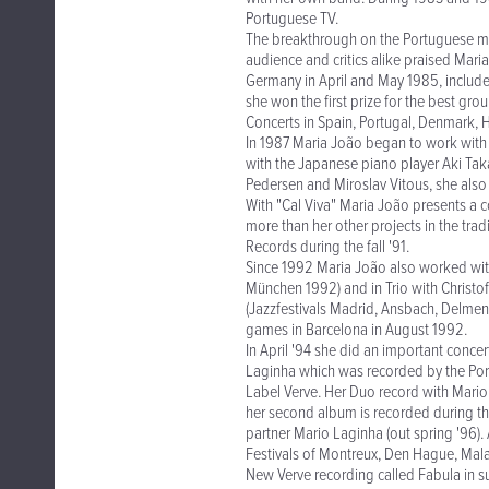
Portuguese TV.
The breakthrough on the Portuguese mus
audience and critics alike praised Mar
Germany in April and May 1985, included
she won the first prize for the best gro
Concerts in Spain, Portugal, Denmark, 
In 1987 Maria João began to work with 
with the Japanese piano player Aki Taka
Pedersen and Miroslav Vitous, she also
With "Cal Viva" Maria João presents a 
more than her other projects in the tra
Records during the fall '91.
Since 1992 Maria João also worked wi
München 1992) and in Trio with Christ
(Jazzfestivals Madrid, Ansbach, Delmenh
games in Barcelona in August 1992.
In April '94 she did an important concer
Laginha which was recorded by the Portug
Label Verve. Her Duo record with Mario 
her second album is recorded during th
partner Mario Laginha (out spring '96). 
Festivals of Montreux, Den Hague, Mal
New Verve recording called Fabula in s