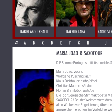
RABIH ABOU KHALIL
RACHID TAHA
RADIO.ST
A
B
C
D
E
F
G
H
I
J
MARIA JOAO & SAXOFOUR
DIE Stimme Portugals trifft österreichs S
Maria Joao: vocals
Wolfgang Puschnig: as/fl
Klaus Dickbauer: as/bs/cl/bcl
Christian Maurer: ss/ts/bcl
Florian Bramböck: as/ts/bs
Die portugiesische Stimmakrobatin Mari
SAXOFOUR ! Bei der Weltpremiere diese
allen Wolken vor Begeisterung über d
anzureichern erschien im Vorfeld verw