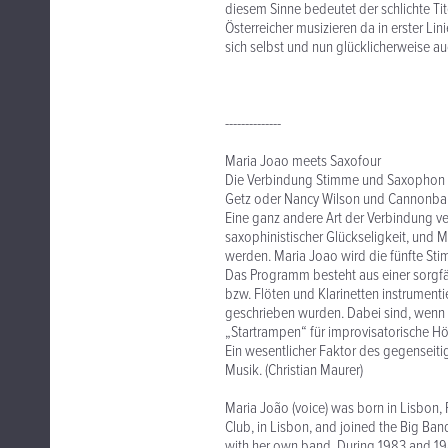
diesem Sinne bedeutet der schlichte Tit
Österreicher musizieren da in erster Lin
sich selbst und nun glücklicherweise 
--------------
Maria Joao meets Saxofour
Die Verbindung Stimme und Saxophon hat
Getz oder Nancy Wilson und Cannonbal
Eine ganz andere Art der Verbindung ve
saxophinistischer Glückseligkeit, und 
werden. Maria Joao wird die fünfte St
Das Programm besteht aus einer sorgfä
bzw. Flöten und Klarinetten instrumentie
geschrieben wurden. Dabei sind, wenn
„Startrampen“ für improvisatorische Höh
Ein wesentlicher Faktor des gegenseiti
Musik. (Christian Maurer)
Maria João (voice) was born in Lisbon, P
Club, in Lisbon, and joined the Big Ban
with her own band. During 1983 and 198