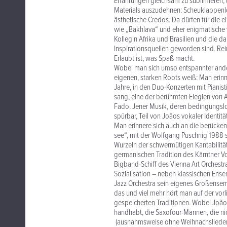
Erfahrungen gleichsam zu sublimieren, 
Materials auszudehnen: Scheuklappenlosi
ästhetische Credos. Da dürfen für die 
wie „Bakhlava“ und eher enigmatische 
Kollegin Afrika und Brasilien und die 
Inspirationsquellen geworden sind. Rei
Erlaubt ist, was Spaß macht.
Wobei man sich umso entspannter ander
eigenen, starken Roots weiß: Man erinn
Jahre, in den Duo-Konzerten mit Pianis
sang, eine der berühmten Elegien von 
Fado. Jener Musik, deren bedingungslose
spürbar, Teil von Joãos vokaler Identitä
Man erinnere sich auch an die berücke
see“, mit der Wolfgang Puschnig 1988 
Wurzeln der schwermütigen Kantabilität,
germanischen Tradition des Kärntner Vo
Bigband-Schiff des Vienna Art Orchestr
Sozialisation – neben klassischen Ense
Jazz Orchestra sein eigenes Großensembl
das und viel mehr hört man auf der vorl
gespeicherten Traditionen. Wobei João 
handhabt, die Saxofour-Mannen, die ni
(ausnahmsweise ohne Weihnachslieder) ei