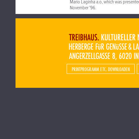
Mario Laginha a.o, which was presented
November '96.
PRINTPROGRAMM ETC. DOWNLOADEN