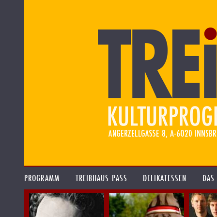
PROGRAMM
TREIBHAUS-PASS
DELIKATESSEN
DAS