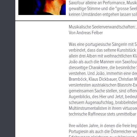
Saxofour alleine an Performance, Musika
gewaltige Stimme und die "grosse Seele"
keinen Umständen entgehen lassen soll
Musikalische Seelenverwandtschaften: 
Von Andreas Felber
Was eine portugiesische Sängerin mit 
verbindet, dass das seltene Kunststück
allein drei Alben mit weihnachtlichen 
João als auch die Mannen von Saxofour
diesseitige Charaktere, die besinnlich
verstehen. Und João, immerhin eine der
Bramböck, Klaus Dickbauer, Christian M
versiertesten austriakischen Blasrohr-E
gemeinsamen Sache stellen, sind offeno
Augenblicks, des Hier und Jetzt, bedeut
scheuem Augenaufschlag, brabbelnder, 
Multiinstrumentalisten in ihrem virtuosen
technische Raffinesse stets unmittelba
Ihre wilden Jahre, in denen die freie Im
Portugiesin als auch die Österreicher 