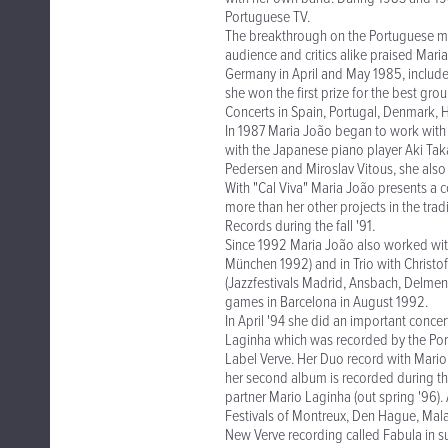
Portuguese TV.
The breakthrough on the Portuguese mus
audience and critics alike praised Mar
Germany in April and May 1985, included
she won the first prize for the best gro
Concerts in Spain, Portugal, Denmark, 
In 1987 Maria João began to work with 
with the Japanese piano player Aki Taka
Pedersen and Miroslav Vitous, she also
With "Cal Viva" Maria João presents a 
more than her other projects in the tra
Records during the fall '91.
Since 1992 Maria João also worked wi
München 1992) and in Trio with Christ
(Jazzfestivals Madrid, Ansbach, Delmenh
games in Barcelona in August 1992.
In April '94 she did an important concer
Laginha which was recorded by the Portug
Label Verve. Her Duo record with Mario 
her second album is recorded during th
partner Mario Laginha (out spring '96). 
Festivals of Montreux, Den Hague, Mal
New Verve recording called Fabula in s