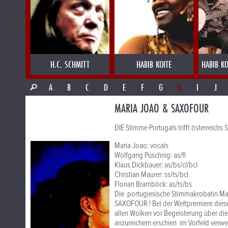
H.C. SCHMITT
HABIB KOITE
HABIB KO
A
B
C
D
E
F
G
H
I
J
MARIA JOAO & SAXOFOUR
DIE Stimme Portugals trifft österreichs S
Maria Joao: vocals
Wolfgang Puschnig: as/fl
Klaus Dickbauer: as/bs/cl/bcl
Christian Maurer: ss/ts/bcl
Florian Bramböck: as/ts/bs
Die portugiesische Stimmakrobatin Mari
SAXOFOUR ! Bei der Weltpremiere diese
allen Wolken vor Begeisterung über d
anzureichern erschien im Vorfeld verw