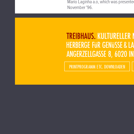
Mario Laginha a.o, which was presented
November '96.
PRINTPROGRAMM ETC. DOWNLOADEN