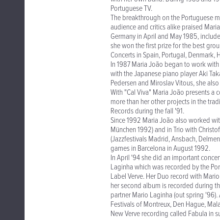
Portuguese TV.
The breakthrough on the Portuguese mus
audience and critics alike praised Mar
Germany in April and May 1985, included
she won the first prize for the best gro
Concerts in Spain, Portugal, Denmark, 
In 1987 Maria João began to work with 
with the Japanese piano player Aki Taka
Pedersen and Miroslav Vitous, she also
With "Cal Viva" Maria João presents a 
more than her other projects in the tra
Records during the fall '91.
Since 1992 Maria João also worked wi
München 1992) and in Trio with Christ
(Jazzfestivals Madrid, Ansbach, Delmenh
games in Barcelona in August 1992.
In April '94 she did an important concer
Laginha which was recorded by the Portug
Label Verve. Her Duo record with Mario 
her second album is recorded during th
partner Mario Laginha (out spring '96). 
Festivals of Montreux, Den Hague, Mal
New Verve recording called Fabula in s