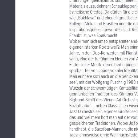
Erfahrungen gleichsam zu sublimieren, 
Materials auszudehnen: Scheuklappenlosi
ästhetische Credos. Da dürfen für die 
wie „Bakhlava“ und eher enigmatische 
Kollegin Afrika und Brasilien und die 
Inspirationsquellen geworden sind. Rei
Erlaubt ist, was Spaß macht.
Wobei man sich umso entspannter ander
eigenen, starken Roots weiß: Man erinn
Jahre, in den Duo-Konzerten mit Pianis
sang, eine der berühmten Elegien von 
Fado. Jener Musik, deren bedingungslose
spürbar, Teil von Joãos vokaler Identitä
Man erinnere sich auch an die berücke
see“, mit der Wolfgang Puschnig 1988 
Wurzeln der schwermütigen Kantabilität,
germanischen Tradition des Kärntner Vo
Bigband-Schiff des Vienna Art Orchestr
Sozialisation – neben klassischen Ense
Jazz Orchestra sein eigenes Großensembl
das und viel mehr hört man auf der vorl
gespeicherten Traditionen. Wobei João 
handhabt, die Saxofour-Mannen, die ni
(ausnahmsweise ohne Weihnachslieder) ei