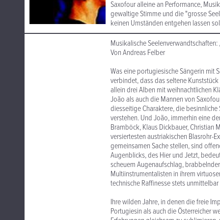
Saxofour alleine an Performance, Musika
gewaltige Stimme und die "grosse Seele"
keinen Umständen entgehen lassen soll
Musikalische Seelenverwandtschaften: 
Von Andreas Felber
Was eine portugiesische Sängerin mit 
verbindet, dass das seltene Kunststück
allein drei Alben mit weihnachtlichen 
João als auch die Mannen von Saxofour
diesseitige Charaktere, die besinnlich
verstehen. Und João, immerhin eine der
Bramböck, Klaus Dickbauer, Christian M
versiertesten austriakischen Blasrohr-E
gemeinsamen Sache stellen, sind offeno
Augenblicks, des Hier und Jetzt, bedeut
scheuem Augenaufschlag, brabbelnder, 
Multiinstrumentalisten in ihrem virtuosen
technische Raffinesse stets unmittelba
Ihre wilden Jahre, in denen die freie Im
Portugiesin als auch die Österreicher 