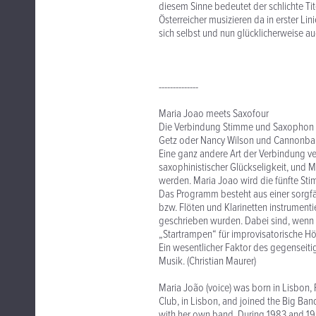
diesem Sinne bedeutet der schlichte Tit
Österreicher musizieren da in erster Lin
sich selbst und nun glücklicherweise 
--------------
Maria Joao meets Saxofour
Die Verbindung Stimme und Saxophon hat
Getz oder Nancy Wilson und Cannonbal
Eine ganz andere Art der Verbindung ve
saxophinistischer Glückseligkeit, und 
werden. Maria Joao wird die fünfte St
Das Programm besteht aus einer sorgfä
bzw. Flöten und Klarinetten instrumentie
geschrieben wurden. Dabei sind, wenn
„Startrampen“ für improvisatorische Höh
Ein wesentlicher Faktor des gegenseiti
Musik. (Christian Maurer)
Maria João (voice) was born in Lisbon, P
Club, in Lisbon, and joined the Big Ban
with her own band. During 1983 and 198