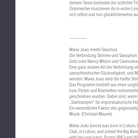
diesem Sinne bedeutet der schlichte Tit
Österreicher musizieren da in erster Lin
sich selbst und nun glücklicherweise 
--------------
Maria Joao meets Saxofour
Die Verbindung Stimme und Saxophon hat
Getz oder Nancy Wilson und Cannonbal
Eine ganz andere Art der Verbindung ve
saxophinistischer Glückseligkeit, und 
werden. Maria Joao wird die fünfte St
Das Programm besteht aus einer sorgfä
bzw. Flöten und Klarinetten instrumentie
geschrieben wurden. Dabei sind, wenn
„Startrampen“ für improvisatorische Höh
Ein wesentlicher Faktor des gegenseiti
Musik. (Christian Maurer)
Maria João (voice) was born in Lisbon, P
Club, in Lisbon, and joined the Big Ban
with her own band. During 1983 and 198