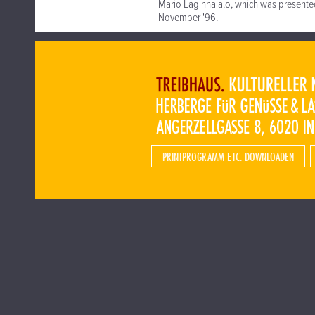
Mario Laginha a.o, which was presented
November '96.
PRINTPROGRAMM ETC. DOWNLOADEN