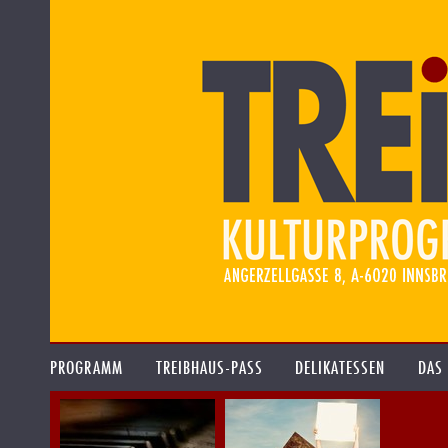
PROGRAMM
TREIBHAUS-PASS
DELIKATESSEN
DAS