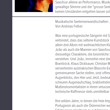
Saxofour alleine an Performance, Musika
gewaltige Stimme und die "grosse Seele"
keinen Umständen entgehen lassen soll
Musikalische Seelenverwandtschaften: 
Von Andreas Felber
Was eine portugiesische Sängerin mit 
verbindet, dass das seltene Kunststück
allein drei Alben mit weihnachtlichen 
João als auch die Mannen von Saxofour
diesseitige Charaktere, die besinnlich
verstehen. Und João, immerhin eine der
Bramböck, Klaus Dickbauer, Christian M
versiertesten austriakischen Blasrohr-E
gemeinsamen Sache stellen, sind offeno
Augenblicks, des Hier und Jetzt, bedeut
scheuem Augenaufschlag, brabbelnder, 
Multiinstrumentalisten in ihrem virtuosen
technische Raffinesse stets unmittelba
Ihre wilden Jahre, in denen die freie Im
Portugiesin als auch die Österreicher 