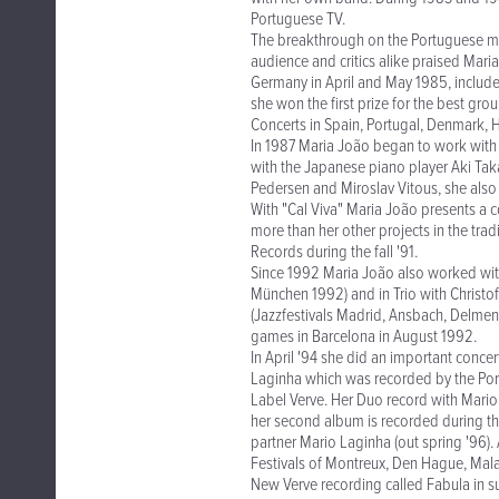
Portuguese TV.
The breakthrough on the Portuguese mus
audience and critics alike praised Mar
Germany in April and May 1985, included
she won the first prize for the best gro
Concerts in Spain, Portugal, Denmark, 
In 1987 Maria João began to work with 
with the Japanese piano player Aki Taka
Pedersen and Miroslav Vitous, she also
With "Cal Viva" Maria João presents a 
more than her other projects in the tra
Records during the fall '91.
Since 1992 Maria João also worked wi
München 1992) and in Trio with Christ
(Jazzfestivals Madrid, Ansbach, Delmenh
games in Barcelona in August 1992.
In April '94 she did an important concer
Laginha which was recorded by the Portug
Label Verve. Her Duo record with Mario 
her second album is recorded during th
partner Mario Laginha (out spring '96). 
Festivals of Montreux, Den Hague, Mal
New Verve recording called Fabula in s