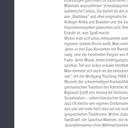
Erfahrungen gleichsam zu sublimieren, 
Materials auszudehnen: Scheuklappenlosi
ästhetische Credos. Da dürfen für die 
wie „Bakhlava“ und eher enigmatische 
Kollegin Afrika und Brasilien und die 
Inspirationsquellen geworden sind. Rei
Erlaubt ist, was Spaß macht.
Wobei man sich umso entspannter ander
eigenen, starken Roots weiß: Man erinn
Jahre, in den Duo-Konzerten mit Pianis
sang, eine der berühmten Elegien von 
Fado. Jener Musik, deren bedingungslose
spürbar, Teil von Joãos vokaler Identitä
Man erinnere sich auch an die berücke
see“, mit der Wolfgang Puschnig 1988 
Wurzeln der schwermütigen Kantabilität,
germanischen Tradition des Kärntner Vo
Bigband-Schiff des Vienna Art Orchestr
Sozialisation – neben klassischen Ense
Jazz Orchestra sein eigenes Großensembl
das und viel mehr hört man auf der vorl
gespeicherten Traditionen. Wobei João 
handhabt, die Saxofour-Mannen, die ni
(ausnahmsweise ohne Weihnachslieder) ei