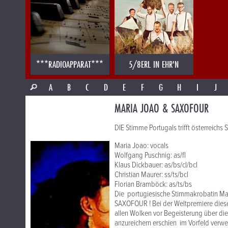
***RADIOAPPARAT***
5/8ERL IN EHR'N
A
B
C
D
E
F
G
H
I
J
MARIA JOAO & SAXOFOUR
DIE Stimme Portugals trifft österreichs S
Maria Joao: vocals
Wolfgang Puschnig: as/fl
Klaus Dickbauer: as/bs/cl/bcl
Christian Maurer: ss/ts/bcl
Florian Bramböck: as/ts/bs
Die portugiesische Stimmakrobatin Mari
SAXOFOUR ! Bei der Weltpremiere diese
allen Wolken vor Begeisterung über d
anzureichern erschien im Vorfeld verw