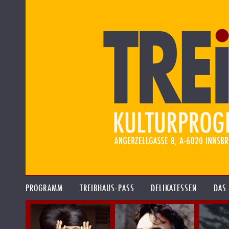
PROGRAMM
TREIBHAUS-PASS
DELIKATESSEN
DAS