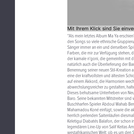
“Als mein letztes Album Ma Ya erschien
den Songs so viele ethnische Gruppierung
Sänger immer an ein und derselben Spi
Farben, die mir zur Verfügung stehen, 
der kamale n‘goni, die gemeinhin mit 
natürlich auch die Überlieferung der B
Benennung seiner neuen Stil-Kreation an
eine der kraftvollsten und ältesten Sch
auf einem Akkord, die Harmonien wechs
abwechslungsreicher zu gestalten, halte
Dieses behutsame Unterheben von Neuer
Baro. Seine bekannten Mitstreiter sin
Buschharfen-Spieler Abdoul Wahab Berth
Mahamadou Koné einfügt, sowie die aku
herrlich perlenden Saitenläufen diesma
Keletigui Diabatés Balafon, der schon
legendären Line-Up von Salif Keitas Amb
westafrikanischen Welt: ob es um den 