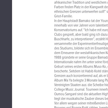
afrikanischer Tradition und westlichem
Farben finden Platz in der Klangwelt de
ethnischen Grenzen unterwerfen soll!” 
Griot-Familie.
In der Hauptstadt Bamako tat der Youngs
innerhalb von vier Jahren vom talentier
Konservatoriums auf. “Ich habe mit eur
Clubs gespielt, aber bald ging ich dazu 
Buschharfe, zu interpretieren”, erzählt 
versammelte der Experimentierfreudige 
des Studiums, bildete sich im Ensemble
dem Erneuerer der westafrikanischen K
1988 gründete er seine Gruppe Bamada
Internationale nahm ihn unter seine för
Geburt seines ersten Albums Muso Ko,
bescherte. Seitdem ist Habib Koité stä
Grenzen auch konzertierend auf, als er
Album Ma Ya belegte 3 Monate lang Pla
Vereinigten Staaten aus: die Scheibe h
College Music Journal. Tourneen inner
Oumou Sangaré sind die aktuellen Hig
liegt der musikalische Zauber dieses
Vor allem wegen seiner mitreißenden Li
Browne und Bonnie Raitt zählen, bereit