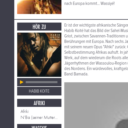
nach Europa kommt... Wassiyé!
Er ist der wichtigste afrikanische Sän
HÖR ZU
Habib Koité hat das Bild der Sahel-Mus
Griot, zwischen Savannen-Traditionen u
Berührungen mit Europa. Nach sechs J
mit seinem neuen Opus "Afriki" zurück:
Selbstbestimmung Afrikas aufruft. In ja
Werk, auf dem wiederum die Roots alle
Jägerrhythmen der Wassoulou-Region ü
des Nordens. Ein würdevolles, kraftg
Band Bamada.
HABIB KOITE
AFRIKI
Afriki
N'Ba (seiner Mutter gewidmet)