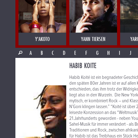
Y'AKOTO
YANN TIERSEN
YAR
A
B
C
D
E
F
G
H
I
J
HABIB KOITE
Habib Koité ist ein begnadeter Geschic
den späten 80er Jahren ist er auf allen 
entschieden, das ihm trotz der Widrigke
liegt also in den Wurzeln. Die New York 
mytisch, er kombiniert Rock – und Klas
N’Goni klingen lassen.” “Koité ist über 
leiseste Konzession an das “Weltmusik”
21.Jahrhunderts geworden - neben Yous
Sahel-Musik für immer verändert - als 
Traditionen und Rock, zwischen afrika
für Habib ist das Treibhaus ein Stück