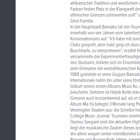
afrikanischer Tradition und westlichem
Farben finden Platz in der Klangwelt de
ethnischen Grenzen unterwerfen soll!” 
Griot-Familie.
In der Hauptstadt Bamako tat der Youngs
innerhalb von vier Jahren vom talentier
Konservatoriums auf. “Ich habe mit eur
Clubs gespielt, aber bald ging ich dazu 
Buschharfe, zu interpretieren”, erzählt 
versammelte der Experimentierfreudige 
des Studiums, bildete sich im Ensemble
dem Erneuerer der westafrikanischen K
1988 gründete er seine Gruppe Bamada
Internationale nahm ihn unter seine för
Geburt seines ersten Albums Muso Ko,
bescherte. Seitdem ist Habib Koité stä
Grenzen auch konzertierend auf, als er
Album Ma Ya belegte 3 Monate lang Pla
Vereinigten Staaten aus: die Scheibe h
College Music Journal. Tourneen inner
Oumou Sangaré sind die aktuellen Hig
liegt der musikalische Zauber dieses
Vor allem wegen seiner mitreißenden Li
Browne und Bonnie Raitt zählen, bereit