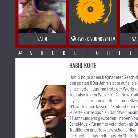
SAEDI
SÄGEWERK SOUNDSYSTEM
SA
A
B
C
D
E
F
G
H
I
J
HABIB KOITE
Habib Koité ist ein begnadeter Geschic
den späten 80er Jahren ist er auf allen 
entschieden, das ihm trotz der Widrigke
liegt also in den Wurzeln. Die New York 
mytisch, er kombiniert Rock – und Klas
N’Goni klingen lassen.” “Koité ist über 
leiseste Konzession an das “Weltmusik”
21.Jahrhunderts geworden - neben Yous
Sahel-Musik für immer verändert - als 
Traditionen und Rock, zwischen afrika
für Habib ist das Treibhaus ein Stück