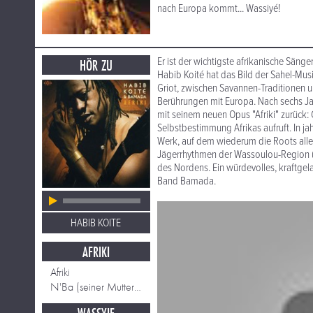
nach Europa kommt... Wassiyé!
Er ist der wichtigste afrikanische Sän
HÖR ZU
Habib Koité hat das Bild der Sahel-Mus
Griot, zwischen Savannen-Traditionen u
Berührungen mit Europa. Nach sechs J
mit seinem neuen Opus "Afriki" zurück:
Selbstbestimmung Afrikas aufruft. In ja
Werk, auf dem wiederum die Roots alle
Jägerrhythmen der Wassoulou-Region ü
des Nordens. Ein würdevolles, kraftg
Band Bamada.
HABIB KOITE
AFRIKI
Afriki
N'Ba (seiner Mutter gewidmet)