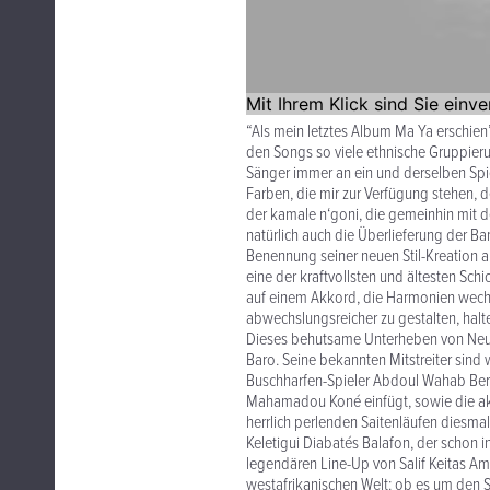
“Als mein letztes Album Ma Ya erschien
den Songs so viele ethnische Gruppierung
Sänger immer an ein und derselben Spi
Farben, die mir zur Verfügung stehen, 
der kamale n‘goni, die gemeinhin mit 
natürlich auch die Überlieferung der B
Benennung seiner neuen Stil-Kreation an
eine der kraftvollsten und ältesten Sch
auf einem Akkord, die Harmonien wechs
abwechslungsreicher zu gestalten, halte
Dieses behutsame Unterheben von Neuer
Baro. Seine bekannten Mitstreiter sin
Buschharfen-Spieler Abdoul Wahab Berth
Mahamadou Koné einfügt, sowie die aku
herrlich perlenden Saitenläufen diesma
Keletigui Diabatés Balafon, der schon
legendären Line-Up von Salif Keitas Amb
westafrikanischen Welt: ob es um den 