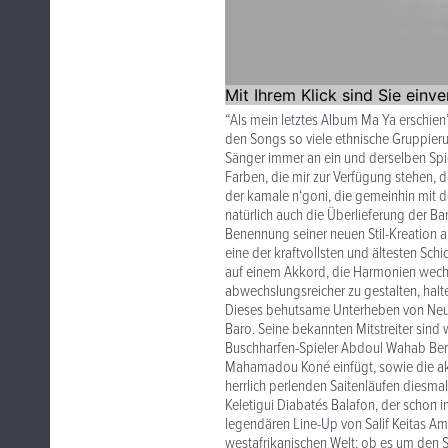
“Als mein letztes Album Ma Ya erschien
den Songs so viele ethnische Gruppierung
Sänger immer an ein und derselben Spi
Farben, die mir zur Verfügung stehen, 
der kamale n‘goni, die gemeinhin mit 
natürlich auch die Überlieferung der B
Benennung seiner neuen Stil-Kreation an
eine der kraftvollsten und ältesten Sch
auf einem Akkord, die Harmonien wechs
abwechslungsreicher zu gestalten, halte
Dieses behutsame Unterheben von Neuer
Baro. Seine bekannten Mitstreiter sin
Buschharfen-Spieler Abdoul Wahab Berth
Mahamadou Koné einfügt, sowie die aku
herrlich perlenden Saitenläufen diesma
Keletigui Diabatés Balafon, der schon
legendären Line-Up von Salif Keitas Amb
westafrikanischen Welt: ob es um den 