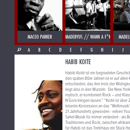
MACEO PARKER
MADEBYUS // WANN A F*NK
MADEL
A
B
C
D
E
F
G
H
I
J
HABIB KOITE
Habib Koité ist ein begnadeter Geschic
den späten 80er Jahren ist er auf allen 
entschieden, das ihm trotz der Widrigke
liegt also in den Wurzeln. Die New York 
mytisch, er kombiniert Rock – und Klas
N’Goni klingen lassen.” “Koité ist über 
leiseste Konzession an das “Weltmusik”
21.Jahrhunderts geworden - neben Yous
Sahel-Musik für immer verändert - als 
Traditionen und Rock, zwischen afrika
für Habib ist das Treibhaus ein Stück