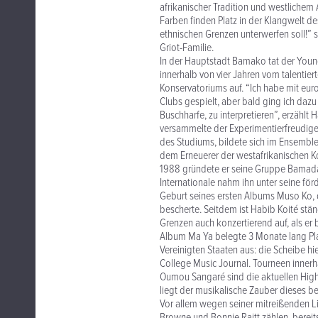
afrikanischer Tradition und westlichem
Farben finden Platz in der Klangwelt de
ethnischen Grenzen unterwerfen soll!” 
Griot-Familie.
In der Hauptstadt Bamako tat der Youngs
innerhalb von vier Jahren vom talentier
Konservatoriums auf. “Ich habe mit eur
Clubs gespielt, aber bald ging ich dazu 
Buschharfe, zu interpretieren”, erzählt 
versammelte der Experimentierfreudige 
des Studiums, bildete sich im Ensemble
dem Erneuerer der westafrikanischen K
1988 gründete er seine Gruppe Bamada
Internationale nahm ihn unter seine för
Geburt seines ersten Albums Muso Ko,
bescherte. Seitdem ist Habib Koité stä
Grenzen auch konzertierend auf, als er
Album Ma Ya belegte 3 Monate lang Pla
Vereinigten Staaten aus: die Scheibe h
College Music Journal. Tourneen inner
Oumou Sangaré sind die aktuellen Hig
liegt der musikalische Zauber dieses
Vor allem wegen seiner mitreißenden Li
Browne und Bonnie Raitt zählen, bereit