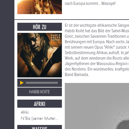
nach Europa kommt... Wassiyé!
Er ist der wichtigste afrikanische Sän
HÖR ZU
Habib Koité hat das Bild der Sahel-Mus
Griot, zwischen Savannen-Traditionen u
Berührungen mit Europa. Nach sechs J
mit seinem neuen Opus "Afriki" zurück:
Selbstbestimmung Afrikas aufruft. In ja
Werk, auf dem wiederum die Roots alle
Jägerrhythmen der Wassoulou-Region ü
des Nordens. Ein würdevolles, kraftg
Band Bamada.
HABIB KOITE
AFRIKI
Afriki
N'Ba (seiner Mutter gewidmet)