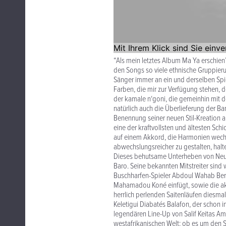
“Als mein letztes Album Ma Ya erschien
den Songs so viele ethnische Gruppierung
Sänger immer an ein und derselben Spi
Farben, die mir zur Verfügung stehen, 
der kamale n‘goni, die gemeinhin mit 
natürlich auch die Überlieferung der B
Benennung seiner neuen Stil-Kreation an
eine der kraftvollsten und ältesten Sch
auf einem Akkord, die Harmonien wechs
abwechslungsreicher zu gestalten, halte
Dieses behutsame Unterheben von Neuer
Baro. Seine bekannten Mitstreiter sin
Buschharfen-Spieler Abdoul Wahab Berth
Mahamadou Koné einfügt, sowie die aku
herrlich perlenden Saitenläufen diesma
Keletigui Diabatés Balafon, der schon
legendären Line-Up von Salif Keitas Amb
westafrikanischen Welt: ob es um den 