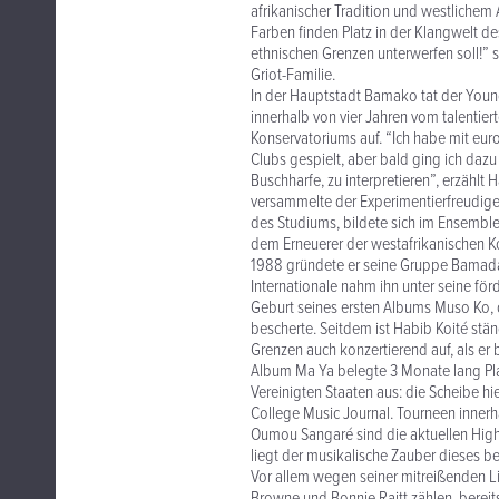
afrikanischer Tradition und westlichem
Farben finden Platz in der Klangwelt de
ethnischen Grenzen unterwerfen soll!” 
Griot-Familie.
In der Hauptstadt Bamako tat der Youngs
innerhalb von vier Jahren vom talentier
Konservatoriums auf. “Ich habe mit eur
Clubs gespielt, aber bald ging ich dazu 
Buschharfe, zu interpretieren”, erzählt 
versammelte der Experimentierfreudige 
des Studiums, bildete sich im Ensemble
dem Erneuerer der westafrikanischen K
1988 gründete er seine Gruppe Bamada
Internationale nahm ihn unter seine för
Geburt seines ersten Albums Muso Ko,
bescherte. Seitdem ist Habib Koité stä
Grenzen auch konzertierend auf, als er
Album Ma Ya belegte 3 Monate lang Pla
Vereinigten Staaten aus: die Scheibe h
College Music Journal. Tourneen inner
Oumou Sangaré sind die aktuellen Hig
liegt der musikalische Zauber dieses
Vor allem wegen seiner mitreißenden Li
Browne und Bonnie Raitt zählen, bereit