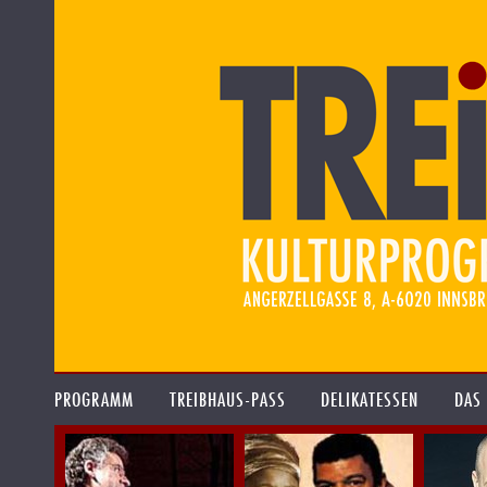
PROGRAMM
TREIBHAUS-PASS
DELIKATESSEN
DAS