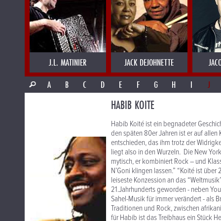
J.L. MATINIER
JACK DEJOHNETTE
JAC
A
B
C
D
E
F
G
H
I
J
HABIB KOITE
Habib Koité ist ein begnadeter Geschic
den späten 80er Jahren ist er auf allen 
entschieden, das ihm trotz der Widrigke
liegt also in den Wurzeln. Die New York 
mytisch, er kombiniert Rock – und Klas
N’Goni klingen lassen.” “Koité ist über 
leiseste Konzession an das “Weltmusik”
21.Jahrhunderts geworden - neben Yous
Sahel-Musik für immer verändert - als 
Traditionen und Rock, zwischen afrika
für Habib ist das Treibhaus ein Stück