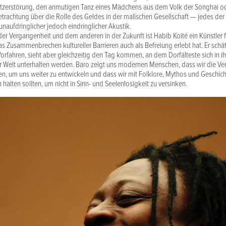
zerstörung, den anmutigen Tanz eines Mädchens aus dem Volk der Songhai o
trachtung über die Rolle des Geldes in der malischen Gesellschaft — jedes der 
unaufdringlicher jedoch eindringlicher Akustik.
der Vergangenheit und dem anderen in der Zukunft ist Habib Koité ein Künstler f
as Zusammenbrechen kultureller Barrieren auch als Befreiung erlebt hat. Er schät
Vorfahren, sieht aber gleichzeitig den Tag kommen, an dem Dorfälteste sich in i
r Welt unterhalten werden. Baro zeigt uns modernen Menschen, dass wir die Ve
, um uns weiter zu entwickeln und dass wir mit Folklore, Mythos und Geschich
halten sollten, um nicht in Sinn- und Seelenlosigkeit zu versinken.