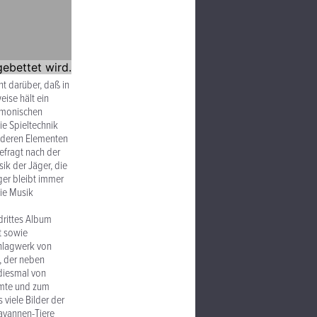
nt darüber, daß in
eise hält ein
armonischen
ie Spieltechnik
anderen Elementen
efragt nach der
ik der Jäger, die
ger bleibt immer
ie Musik
drittes Album
t sowie
chlagwerk von
, der neben
 diesmal von
mmte und zum
viele Bilder der
avannen-Tiere