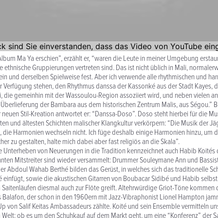
 Album Ma Ya erschien”, erzählt er, “waren die Leute in meiner Umgebung erstau
 ethnische Gruppierungen vertreten sind. Das ist nicht üblich in Mali, normalerw
in und derselben Spielweise fest. Aber ich verwende alle rhythmischen und h
ur Verfügung stehen, den Rhythmus danssa der Kassonké aus der Stadt Kayes, d
, die gemeinhin mit der Wassoulou-Region assoziiert wird, und neben vielen 
e Überlieferung der Bambara aus dem historischen Zentrum Malis, aus Ségou.” B
neuen Stil-Kreation antwortet er: “Danssa-Doso”. Doso steht hierbei für die Mus
lsten und ältesten Schichten malischer Klangkultur verkörpern: “Die Musik der Jä
 die Harmonien wechseln nicht. Ich füge deshalb einige Harmonien hinzu, um d
r zu gestalten, halte mich dabei aber fast religiös an die Skala”.
 Unterheben von Neuerungen in die Tradition kennzeichnet auch Habib Koités 
nnten Mitstreiter sind wieder versammelt: Drummer Souleymane Ann und Bassis
er Abdoul Wahab Berthé bilden das Gerüst, in welches sich das traditionelle S
infügt, sowie die akustischen Gitarren von Boubacar Sidibé und Habib selbst
n Saitenläufen diesmal auch zur Flöte greift. Altehrwürdige Griot-Töne kommen
és Balafon, der schon in den 1960ern mit Jazz-Vibraphonist Lionel Hampton ja
p von Salif Keitas Ambassadeurs zählte. Koité und sein Ensemble vermitteln uns 
n Welt: ob es um den Schuhkauf auf dem Markt geht, um eine “Konferenz” der S