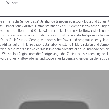
t... Wassiyé!
gste afrikanische Sänger des 21.Jahrhunderts neben Youssou N'Dour und Lokua K
as Bild der Sahel-Musik für immer verändert - als Brückenbauer zwischen Singe
avannen-Traditionen und Rock, zwischen afrikanischem Selbstbewusstsein und v
Europa. Nach sechs Jahren Studiopause kommt der mehrfache Spitzenreiter der
Opus "Afriki" zurück: Geprägt von poetischer Power und pragmatischer Lyrik, d
frikas aufruft. In jahrelanger Detailarbeit entstand in Mali, Belgien und Vermon
ederum die Roots aller Völker Malis in einem hochaktuellen Sound gedeihen: V
r Wassoulou-Region über die Griotgesänge des Zentrums bis zu den ungeschli
 würdevolles, kraftgeladenes und souveränes Lebenszeichen des Barden aus B