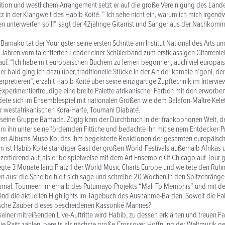
dition und westlichem Arrangement setzt er auf die große Vereinigung des Lande
tz in der Klangwelt des Habib Koité. ” Ich sehe nicht ein, warum ich mich irgen
n unterwerfen soll!” sagt der 42jährige Gitarrist und Sänger aus der Nachkomm
 Bamako tat der Youngster seine ersten Schritte am Institut National des Arts u
r Jahren vom talentierten Leader einer Schülerband zum erstklassigen Gitarrenle
uf. “Ich habe mit europäischen Büchern zu lernen begonnen, auch viel europäis
er bald ging ich dazu über, traditionelle Stücke in der Art der kamale n‘goni, de
erpretieren”, erzählt Habib Koité über seine einzigartige Zupftechnik im Intervie
xperimentierfreudige eine breite Palette afrikanischer Farben mit den erworbe
dete sich im Ensemblespiel mit nationalen Größen wie dem Balafon-Maître Kele
 westafrikanischen Kora-Harfe, Toumani Diabaté.
 seine Gruppe Bamada. Zügig kam der Durchbruch in der frankophonen Welt, d
hm ihn unter seine fördernden Fittiche und bedachte ihn mit seinem Entdecker-Pr
sten Albums Muso Ko, das ihm begeisterte Reaktionen der gesamten europäisc
m ist Habib Koité ständiger Gast der großen World-Festivals außerhalb Afrikas
ertierend auf, als er beispielweise mit dem Art Ensemble Of Chicago auf Tour g
te 3 Monate lang Platz 1 der World Music Charts Europe und weitete den Ruhm 
en aus: die Scheibe hielt sich sage und schreibe 20 Wochen in den Spitzenränge
urnal. Tourneen innerhalb des Putumayo-Projekts “Mali To Memphis” und mit d
nd die aktuellen Highlights im Tagebuch des Ausnahme-Barden. Soweit die Fa
lische Zauber dieses bescheidenen Kassonké-Mannes?
einer mitreißenden Live-Auftritte wird Habib, zu dessen erklärten und treuen 
 Raitt zählen, bereits als nächste große Crossover-Hoffnung der Weltmusik geh