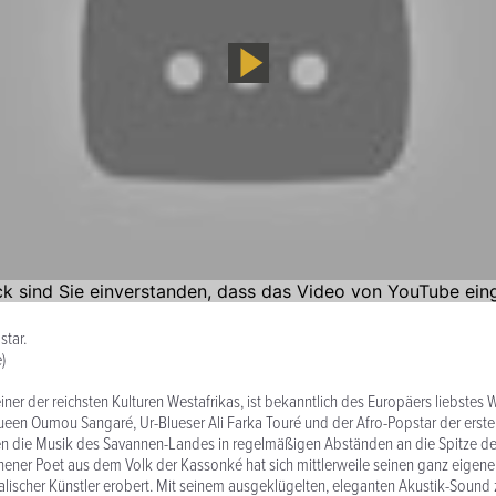
star.
)
iner der reichsten Kulturen Westafrikas, ist bekanntlich des Europäers liebstes 
en Oumou Sangaré, Ur-Blueser Ali Farka Touré und der Afro-Popstar der ersten
ren die Musik des Savannen-Landes in regelmäßigen Abständen an die Spitze de
nener Poet aus dem Volk der Kassonké hat sich mittlerweile seinen ganz eigenen
lischer Künstler erobert. Mit seinem ausgeklügelten, eleganten Akustik-Sound