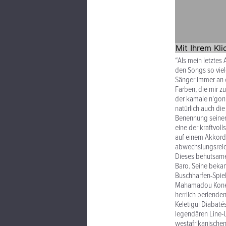
“Als mein letztes
den Songs so viele
Sänger immer an e
Farben, die mir z
der kamale n‘goni
natürlich auch di
Benennung seiner 
eine der kraftvol
auf einem Akkord,
abwechslungsreiche
Dieses behutsame
Baro. Seine beka
Buschharfen-Spiel
Mahamadou Koné e
herrlich perlende
Keletigui Diabat
legendären Line-U
westafrikanische