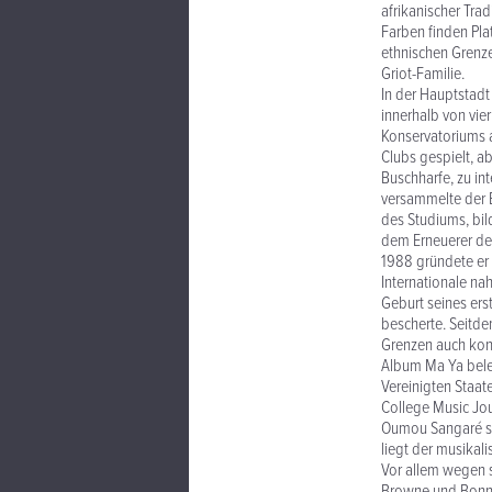
afrikanischer Tra
Farben finden Pla
ethnischen Grenze
Griot-Familie.
In der Hauptstadt
innerhalb von vie
Konservatoriums a
Clubs gespielt, ab
Buschharfe, zu int
versammelte der E
des Studiums, bil
dem Erneuerer der
1988 gründete er
Internationale na
Geburt seines er
bescherte. Seitde
Grenzen auch konz
Album Ma Ya beleg
Vereinigten Staat
College Music Jo
Oumou Sangaré si
liegt der musika
Vor allem wegen s
Browne und Bonnie