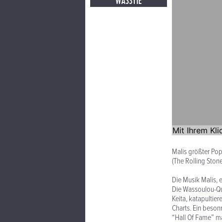
WASSYIE
Malis größter Pop
(The Rolling Stone
Die Musik Malis, e
Die Wassoulou-Que
Keita, katapultie
Charts. Ein beson
“Hall Of Fame” ma