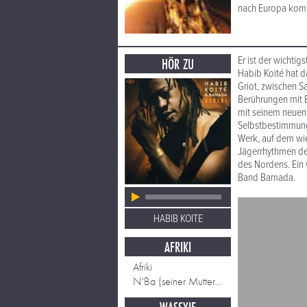
nach Europa komm
Er ist der wichti
HÖR ZU
Habib Koité hat d
Griot, zwischen S
Berührungen mit 
mit seinem neuen 
Selbstbestimmung A
Werk, auf dem wi
Jägerrhythmen de
des Nordens. Ein
Band Bamada.
HABIB KOITE
AFRIKI
Afriki
N'Ba (seiner Mutter gewidmet)