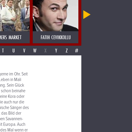
MERS MARKET
FATIH CEVIKKOLLU
FATIMA SPAR & THE FREEDOM 
T
U
V
W
X
Y
Z
#
erne im Ohr. Seit
Leben in Mali
ung. Sein Glück
st schon beinahe
 eine Kora oder
ie auch nur die
anische Sänger des
 das Bild der
chen Savannen-
it Europa. Auch
edes Mal wenn er