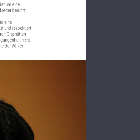
der um eine
Lieder berührt
ür eine
zt und respektiert
hren Grashütten
rgangenheit nicht
te der Völker