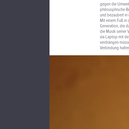
gegen die Umwelt
philosophische Be
und bezaubert in 
Mit einem Fuß in 
Generation, die d
die Musik seiner 
via Laptop mit de
verdrängen müssen
Verbindung halten 