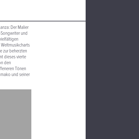
anza: Der Malier
r-Songwriter und
ielfältigen
 Weltmusikcharts
ie zur beherzten
t dieses vierte
on den
ffeneren Tönen
amako und seiner