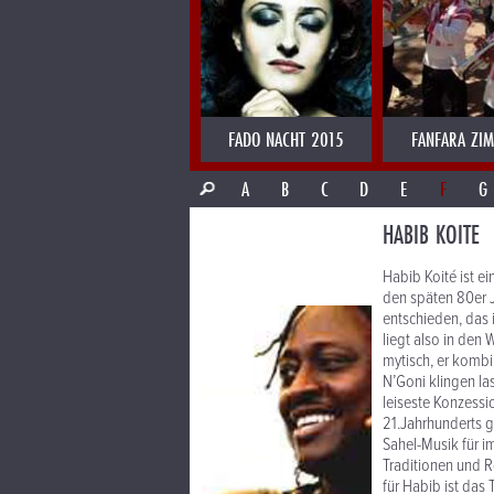
FADO NACHT 2015
FANFARA ZI
A
B
C
D
E
F
G
HABIB KOITE
Habib Koité ist e
den späten 80er Ja
entschieden, das i
liegt also in den 
mytisch, er kombi
N’Goni klingen las
leiseste Konzessi
21.Jahrhunderts 
Sahel-Musik für i
Traditionen und R
für Habib ist das