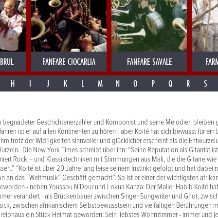
MBRUL
FANFARE CIOCARLIA
FANFARE SAVALE
FAR
H
I
J
K
L
M
N
O
P
Q
R
S
in begnadeter Geschichtenerzähler und Komponist und seine Melodien bleiben g
hren ist er auf allen Kontinenten zu hören - aber Koité hat sich bewusst für ein 
hm trotz der Widrigkeiten sinnvoller und glücklicher erscheint als die Entwurzel
Wurzeln. Die New York Times schreibt über ihn: “Seine Reputation als Gitarrist i
niert Rock – und Klassiktechniken mit Stimmungen aus Mali, die die Gitarre wie
sen.” “Koité ist über 20 Jahre lang leise seinem Instinkt gefolgt und hat dabei n
on an das “Weltmusik” Geschäft gemacht”. So ist er einer der wichtigsten afrik
geworden - neben Youssou N‘Dour und Lokua Kanza: Der Malier Habib Koité hat
mmer verändert - als Brückenbauer zwischen Singer-Songwriter und Griot, zwis
ock, zwischen afrikanischem Selbstbewusstsein und vielfältigen Berührungen m
 Treibhaus ein Stück Heimat geworden: Sein liebstes Wohnzimmer - immer und j