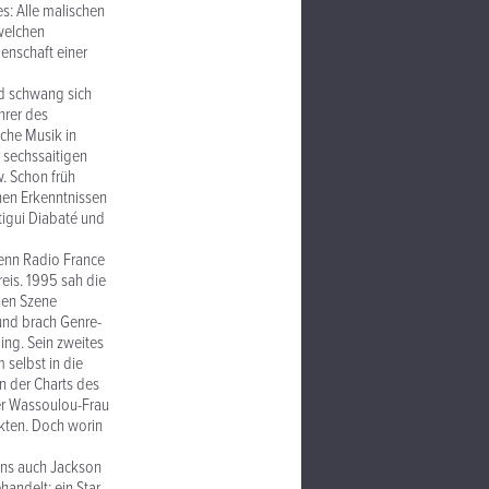
s: Alle malischen
dwelchen
enschaft einer
nd schwang sich
hrer des
che Musik in
r sechssaitigen
w. Schon früh
nen Erkenntnissen
tigui Diabaté und
enn Radio France
eis. 1995 sah die
hen Szene
 und brach Genre-
ing. Sein zweites
selbst in die
n der Charts des
er Wassoulou-Frau
kten. Doch worin
Fans auch Jackson
andelt: ein Star,