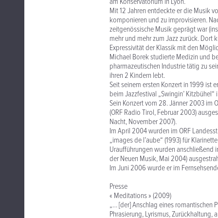
am Konservatorium in Lyon.
Mit 12 Jahren entdeckte er die Musik von
komponieren und zu improvisieren. Nac
zeitgenössische Musik geprägt war (ins
mehr und mehr zum Jazz zurück. Dort ko
Expressivität der Klassik mit den Mögl
Michael Borek studierte Medizin und b
pharmazeutischen Industrie tätig zu sei
ihren 2 Kindern lebt.
Seit seinem ersten Konzert in 1999 ist e
beim Jazzfestival „Swingin’ Kitzbühel“ 
Sein Konzert vom 28. Jänner 2003 im OR
(ORF Radio Tirol, Februar 2003) ausgest
Nacht, November 2007).
Im April 2004 wurden im ORF Landesstu
„images de l’aube“ (1993) für Klarinette
Uraufführungen wurden anschließend im
der Neuen Musik, Mai 2004) ausgestrah
Im Juni 2006 wurde er im Fernsehsender
Presse
« Meditations » (2009)
„… [der] Anschlag eines romantischen Pi
Phrasierung, Lyrismus, Zurückhaltung, 