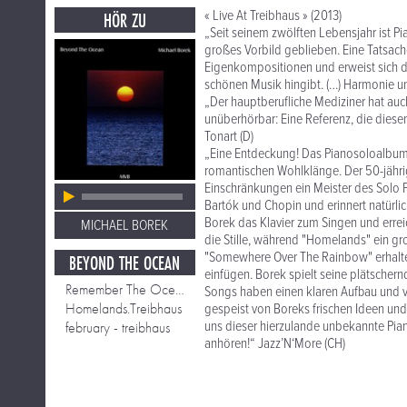
« Live At Treibhaus » (2013)
HÖR ZU
„Seit seinem zwölften Lebensjahr ist Pian
großes Vorbild geblieben. Eine Tatsache
Eigenkompositionen und erweist sich dab
schönen Musik hingibt. (…) Harmonie un
„Der hauptberufliche Mediziner hat auch 
unüberhörbar: Eine Referenz, die diesen
Tonart (D)
„Eine Entdeckung! Das Pianosoloalbum d
romantischen Wohlklänge. Der 50-jährig
Einschränkungen ein Meister des Solo P
Bartók und Chopin und erinnert natürli
Borek das Klavier zum Singen und errei
MICHAEL BOREK
die Stille, während "Homelands" ein g
"Somewhere Over The Rainbow" erhalte
BEYOND THE OCEAN
einfügen. Borek spielt seine plätschern
Remember The Ocean
Songs haben einen klaren Aufbau und ve
Homelands.Treibhaus
gespeist von Boreks frischen Ideen und
uns dieser hierzulande unbekannte Pia
february - treibhaus
anhören!“ Jazz’N‘More (CH)