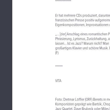
*************
Er hat mehrere CDs produziert, darunte
französischen Presse positiv aufgeno
Eigenkompositionen, Improvisationen 
„… [der] Anschlag eines romantischen Pi
Phrasierung, Lyrismus, Zurückhaltung, 
lassen… Ist es Jazz? Warum nicht? Man b
großartiges Klavier und schöne Musik.
(F)
******
VITA
Foto: Dietmar Löffler (ORF) Bereits in m
Komponisten geprägt wie Bartók, Chopi
Jazz Quartet, Dave Brubeck oder Miles 