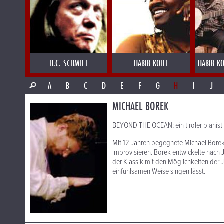
H.C. SCHMITT
HABIB KOITE
HABIB KO
A
B
C
D
E
F
G
H
I
J
MICHAEL BOREK
BEYOND THE OCEAN: ein tiroler pianist 
Mit 12 Jahren begegnete Michael Borek 
improvisieren. Borek entwickelte nach Ja
der Klassik mit den Möglichkeiten der 
einfühlsamen Weise singen lässt.