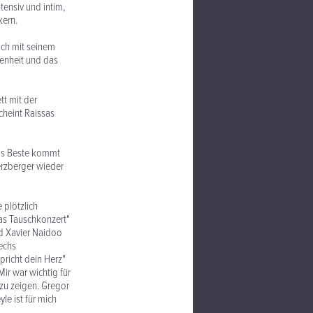
tensiv und intim,
kern.
ich mit seinem
denheit und das
t mit der
scheint Raissas
Das Beste kommt
erzberger wieder
 plötzlich
das Tauschkonzert"
nd Xavier Naidoo
echs
pricht dein Herz"
ir war wichtig für
 zu zeigen. Gregor
le ist für mich