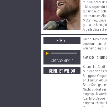
musikalischer Bri
inklusive persönli
gut und auch schi
seines neuen Albu
McCartney, Bruce 
gibt auch Neuigke
Arbeitsplatz auf e
Gregor Meyle lädt
HÖR ZU
eine tour durch 
von hamburg bis 
NEW YORK - STINTIN
GREGOR MEYLE
Kaum eine Stadt l
KEINE IST WIE DU
Musiker, den es n
Songpoet Gregor 
erfüllen: Ein Alb
Bruce Springsteen,
Nacht ist dort ein
eingespielt worde
(u.a. Mick Jagger
eingehaucht hat.