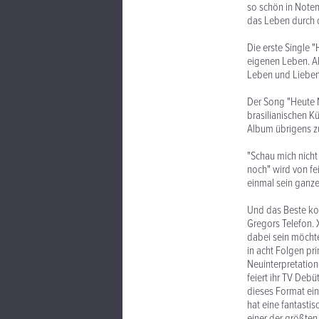
so schön in Noten
das Leben durch d
Die erste Single 
eigenen Leben. Al
Leben und Lieben
Der Song "Heute 
brasilianischen Kü
Album übrigens zu
"Schau mich nicht
noch" wird von fe
einmal sein ganze
Und das Beste kom
Gregors Telefon. 
dabei sein möchte
in acht Folgen pr
Neuinterpretation
feiert ihr TV Deb
dieses Format ein
hat eine fantastis
einer der größten