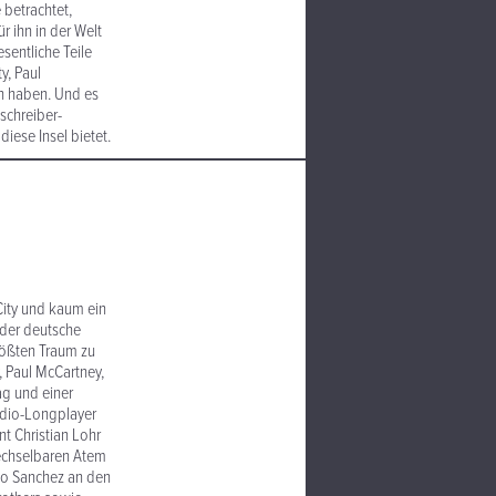
 betrachtet,
r ihn in der Welt
sentliche Teile
y, Paul
en haben. Und es
schreiber-
diese Insel bietet.
City und kaum ein
 der deutsche
rößten Traum zu
, Paul McCartney,
ag und einer
tudio-Longplayer
t Christian Lohr
wechselbaren Atem
io Sanchez an den