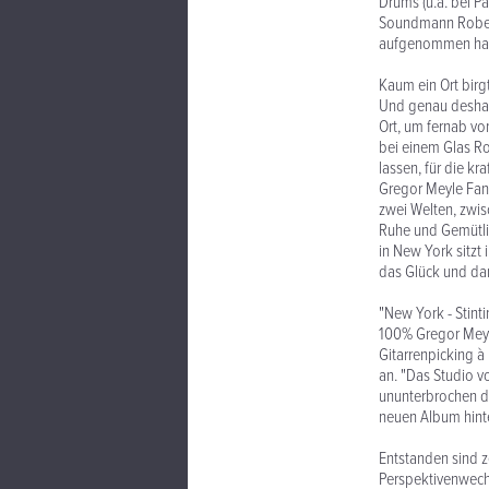
Drums (u.a. bei P
Soundmann Robert 
aufgenommen ha
Kaum ein Ort birg
Und genau deshalb
Ort, um fernab vo
bei einem Glas Ro
lassen, für die k
Gregor Meyle Fan
zwei Welten, zwis
Ruhe und Gemütlic
in New York sitzt
das Glück und dar
"New York - Stint
100% Gregor Meyle
Gitarrenpicking à
an. "Das Studio v
ununterbrochen d
neuen Album hinter
Entstanden sind z
Perspektivenwechs