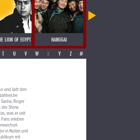
HE LION OF EGYPT
HANGGAI
HANNES DE KASSIAN
T
U
V
W
X
Y
Z
#
oo und lädt den
zahlreiche
, Sasha, Roger
g der Show.
as, was er seit
e Fans erleben
enwechsel.
hön in Noten und
Publikum mit