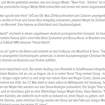
 und Worte gekleidet werden, wie von Gregor Meyle. "New York - Stintino" ist in
ie persönliche Gregor Meyle Brille betrachtet und immer mit einem Augenzwin
"Hier spricht dein Herz" (VÖ am 09. Mai 2014) konfrontiert den Zuhörer unweigerl
s wollte er Frust und böses Blut endgültig verbannen, plädiert Meyle für Zufrie
 im Moment. Eine Hymne an Ehrlichkeit und Glaubwürdigkeit.
Nacht" erscheint in einem nagelneuen deutsch-portugiesischen Gewand. Im Duet
nstlerin Raissa gibt´s eine fette Brise Zuckerhut und Bossa Nova. In Brasilien er
r Fußball WM inklusive "Heute Nacht".
 so an" geht in die Beine und erinnert an den Folkpop von Mumford & Sons. "
in arrangierten Orchesterparts untermalt, in denen Ausnahmegeiger Christian H
s Können an Bratsche und Violine auffährt.
mt tatsächlich noch. Bei einem Ausflug zum Rheinfall in Schaffhausen klingelte
Xavier Naidoo rief an, um zu fragen, ob er in seiner Show "Sing meinen Song - 
. Gregor sagte sofort zu und singt nun neben Stars wie Roger Cicero, Sasha u
imetime bei VOX. Am 27. Mai steht er dann selbst im Mittelpunkt der Sendung. S
en der Meyle Hits werden von den Show-Kollegen präsentiert. Die Single "Hier s
üt und im Anschluss gibt es eine 30minütige Gregor Meyle Doku. Dazu Naidoo: "M
em Künstler, der vielleicht noch nicht so bekannt ist, einen Raum zu geben, sich
che Stimme, seine ehrlichen Songs werten die Show auf alle Fälle auf. Gregor Mey
 Entdeckungen der letzten 10 Jahre."