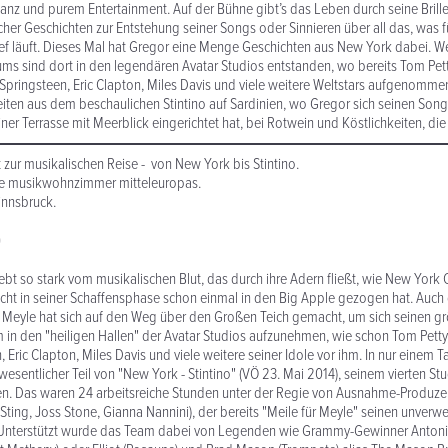
llanz und purem Entertainment. Auf der Bühne gibt’s das Leben durch seine Brille
cher Geschichten zur Entstehung seiner Songs oder Sinnieren über all das, was fü
ef läuft. Dieses Mal hat Gregor eine Menge Geschichten aus New York dabei. We
ms sind dort in den legendären Avatar Studios entstanden, wo bereits Tom Pett
Springsteen, Eric Clapton, Miles Davis und viele weitere Weltstars aufgenomm
iten aus dem beschaulichen Stintino auf Sardinien, wo Gregor sich seinen Song
iner Terrasse mit Meerblick eingerichtet hat, bei Rotwein und Köstlichkeiten, die 
 zur musikalischen Reise - von New York bis Stintino.
die musikwohnzimmer mitteleuropas.
innsbruck.
O
ebt so stark vom musikalischen Blut, das durch ihre Adern fließt, wie New York 
icht in seiner Schaffensphase schon einmal in den Big Apple gezogen hat. Auch
Meyle hat sich auf den Weg über den Großen Teich gemacht, um sich seinen g
um in den "heiligen Hallen" der Avatar Studios aufzunehmen, wie schon Tom Petty
 Eric Clapton, Miles Davis und viele weitere seiner Idole vor ihm. In nur einem T
 wesentlicher Teil von "New York - Stintino" (VÖ 23. Mai 2014), seinem vierten S
n. Das waren 24 arbeitsreiche Stunden unter der Regie von Ausnahme-Produzen
, Sting, Joss Stone, Gianna Nannini), der bereits "Meile für Meyle" seinen unver
 Unterstützt wurde das Team dabei von Legenden wie Grammy-Gewinner Anton