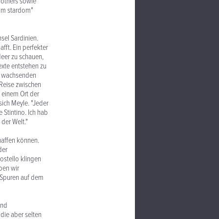
rothers sowie
rom stardom"
sel Sardinien.
ft. Ein perfekter
Meer zu schauen,
exte entstehen zu
ig wachsenden
Reise zwischen
 einem Ort der
sich Meyle. "Jeder
 Stintino. Ich hab
der Welt."
chaffen können.
der
ostello klingen
ben wir
 Spuren auf dem
und
die aber selten