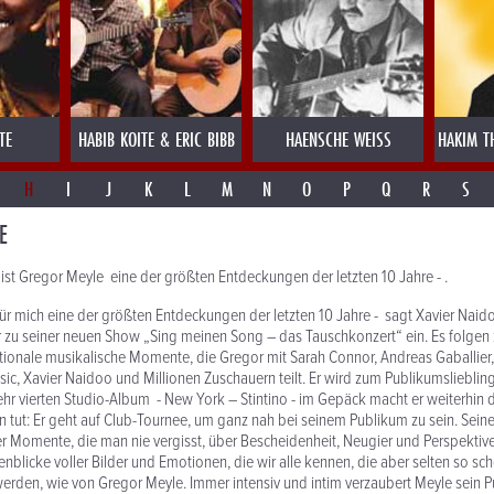
TE
HABIB KOITE & ERIC BIBB
HAENSCHE WEISS
HAKIM T
H
I
J
K
L
M
N
O
P
Q
R
S
E
 ist Gregor Meyle eine der größten Entdeckungen der letzten 10 Jahre - .
für mich eine der größten Entdeckungen der letzten 10 Jahre - sagt Xavier Naid
 zu seiner neuen Show „Sing meinen Song – das Tauschkonzert“ ein. Es folgen 
tionale musikalische Momente, die Gregor mit Sarah Connor, Andreas Gaballier
sic, Xavier Naidoo und Millionen Zuschauern teilt. Er wird zum Publikumslieblin
r vierten Studio-Album - New York – Stintino - im Gepäck macht er weiterhin d
n tut: Er geht auf Club-Tournee, um ganz nah bei seinem Publikum zu sein. Sein
r Momente, die man nie vergisst, über Bescheidenheit, Neugier und Perspektiv
nblicke voller Bilder und Emotionen, die wir alle kennen, die aber selten so sc
erden, wie von Gregor Meyle. Immer intensiv und intim verzaubert Meyle sein 