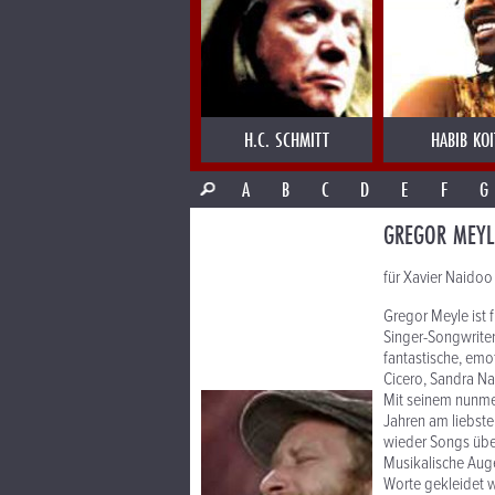
H.C. SCHMITT
HABIB KOI
A
B
C
D
E
F
G
GREGOR MEYL
für Xavier Naidoo
Gregor Meyle ist 
Singer-Songwriter
fantastische, emo
Cicero, Sandra Na
Mit seinem nunmeh
Jahren am liebste
wieder Songs übe
Musikalische Auge
Worte gekleidet w