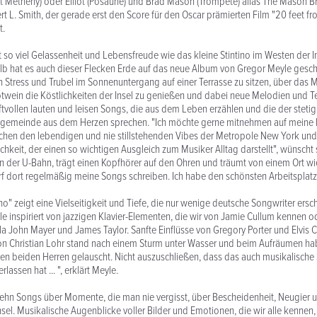
at Metheny) oder Elliot (Posaune) und Brad Mason (Trompete) alias The Mason B
L. Smith, der gerade erst den Score für den Oscar prämierten Film "20 feet f
t.
t so viel Gelassenheit und Lebensfreude wie das kleine Stintino im Westen der In
 hat es auch dieser Flecken Erde auf das neue Album von Gregor Meyle geschaf
n Stress und Trubel im Sonnenuntergang auf einer Terrasse zu sitzen, über das 
twein die Köstlichkeiten der Insel zu genießen und dabei neue Melodien und T
raftvollen lauten und leisen Songs, die aus dem Leben erzählen und die der stet
gemeinde aus dem Herzen sprechen. "Ich möchte gerne mitnehmen auf meine 
chen den lebendigen und nie stillstehenden Vibes der Metropole New York und
hkeit, der einen so wichtigen Ausgleich zum Musiker Alltag darstellt", wünscht 
 in der U-Bahn, trägt einen Kopfhörer auf den Ohren und träumt von einem Ort wie
f dort regelmäßig meine Songs schreiben. Ich habe den schönsten Arbeitsplatz 
ino" zeigt eine Vielseitigkeit und Tiefe, die nur wenige deutsche Songwriter ers
 inspiriert von jazzigen Klavier-Elementen, die wir von Jamie Cullum kennen o
 la John Mayer und James Taylor. Sanfte Einflüsse von Gregory Porter und Elvis C
on Christian Lohr stand nach einem Sturm unter Wasser und beim Aufräumen ha
en beiden Herren gelauscht. Nicht auszuschließen, dass das auch musikalische
lassen hat ... ", erklärt Meyle.
ehn Songs über Momente, die man nie vergisst, über Bescheidenheit, Neugier 
el. Musikalische Augenblicke voller Bilder und Emotionen, die wir alle kennen, 