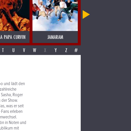
CA PAPA CURVIN
JAMARAM
JAMES BLOOD ULMER
T
U
V
W
X
Y
Z
#
oo und lädt den
zahlreiche
, Sasha, Roger
g der Show.
as, was er seit
e Fans erleben
enwechsel.
hön in Noten und
Publikum mit