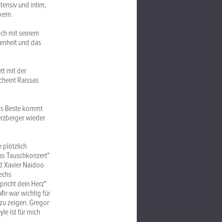
tensiv und intim,
kern.
ich mit seinem
denheit und das
t mit der
scheint Raissas
Das Beste kommt
erzberger wieder
 plötzlich
das Tauschkonzert"
nd Xavier Naidoo
echs
pricht dein Herz"
ir war wichtig für
 zu zeigen. Gregor
le ist für mich