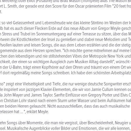
at Metheny) oder Elliot (Posaune) und Brad Mason (Trompete) alias The Mason B
L. Smith, der gerade erst den Score für den Oscar prämierten Film "20 feet f
t.
t so viel Gelassenheit und Lebensfreude wie das kleine Stintino im Westen der In
 hat es auch dieser Flecken Erde auf das neue Album von Gregor Meyle geschaf
n Stress und Trubel im Sonnenuntergang auf einer Terrasse zu sitzen, über das 
twein die Köstlichkeiten der Insel zu genießen und dabei neue Melodien und T
raftvollen lauten und leisen Songs, die aus dem Leben erzählen und die der stet
gemeinde aus dem Herzen sprechen. "Ich möchte gerne mitnehmen auf meine 
chen den lebendigen und nie stillstehenden Vibes der Metropole New York und
hkeit, der einen so wichtigen Ausgleich zum Musiker Alltag darstellt", wünscht 
 in der U-Bahn, trägt einen Kopfhörer auf den Ohren und träumt von einem Ort wie
f dort regelmäßig meine Songs schreiben. Ich habe den schönsten Arbeitsplatz 
ino" zeigt eine Vielseitigkeit und Tiefe, die nur wenige deutsche Songwriter ers
 inspiriert von jazzigen Klavier-Elementen, die wir von Jamie Cullum kennen o
 la John Mayer und James Taylor. Sanfte Einflüsse von Gregory Porter und Elvis C
on Christian Lohr stand nach einem Sturm unter Wasser und beim Aufräumen ha
en beiden Herren gelauscht. Nicht auszuschließen, dass das auch musikalische
lassen hat ... ", erklärt Meyle.
ehn Songs über Momente, die man nie vergisst, über Bescheidenheit, Neugier 
el. Musikalische Augenblicke voller Bilder und Emotionen, die wir alle kennen, 