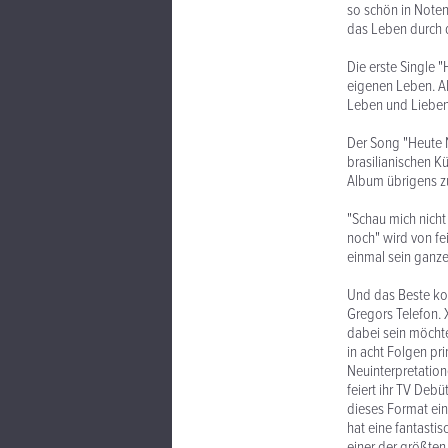
so schön in Noten
das Leben durch d
Die erste Single 
eigenen Leben. Al
Leben und Lieben
Der Song "Heute 
brasilianischen Kü
Album übrigens zu
"Schau mich nicht
noch" wird von fe
einmal sein ganze
Und das Beste kom
Gregors Telefon. 
dabei sein möchte
in acht Folgen pr
Neuinterpretation
feiert ihr TV Deb
dieses Format ein
hat eine fantastis
einer der größten