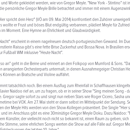
 und Worte gekleidet werden, wie von Gregor Meyle. "New York - Stintino" ist in
ie persönliche Gregor Meyle Brille betrachtet und immer mit einem Augenzwin
"Hier spricht dein Herz" (VÖ am 09. Mai 2014) konfrontiert den Zuhörer unweigerl
s wollte er Frust und böses Blut endgültig verbannen, plädiert Meyle für Zufrie
 im Moment. Eine Hymne an Ehrlichkeit und Glaubwürdigkeit.
Nacht" erscheint in einem nagelneuen deutsch-portugiesischen Gewand. Im Duet
nstlerin Raissa gibt´s eine fette Brise Zuckerhut und Bossa Nova. In Brasilien er
r Fußball WM inklusive "Heute Nacht".
 so an" geht in die Beine und erinnert an den Folkpop von Mumford & Sons. "
in arrangierten Orchesterparts untermalt, in denen Ausnahmegeiger Christian H
s Können an Bratsche und Violine auffährt.
mt tatsächlich noch. Bei einem Ausflug zum Rheinfall in Schaffhausen klingelte
Xavier Naidoo rief an, um zu fragen, ob er in seiner Show "Sing meinen Song - 
. Gregor sagte sofort zu und singt nun neben Stars wie Roger Cicero, Sasha u
imetime bei VOX. Am 27. Mai steht er dann selbst im Mittelpunkt der Sendung. S
en der Meyle Hits werden von den Show-Kollegen präsentiert. Die Single "Hier s
üt und im Anschluss gibt es eine 30minütige Gregor Meyle Doku. Dazu Naidoo: "M
em Künstler, der vielleicht noch nicht so bekannt ist, einen Raum zu geben, sich
che Stimme, seine ehrlichen Songs werten die Show auf alle Fälle auf. Gregor Mey
 Entdeckungen der letzten 10 Jahre."