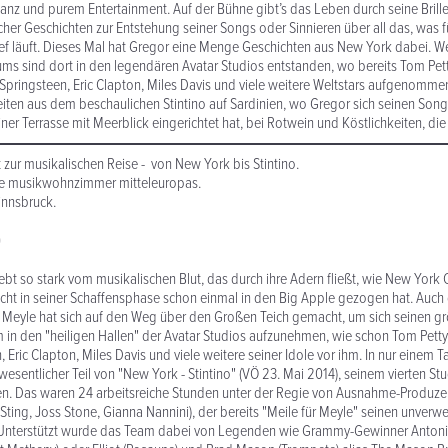
llanz und purem Entertainment. Auf der Bühne gibt’s das Leben durch seine Brille
cher Geschichten zur Entstehung seiner Songs oder Sinnieren über all das, was fü
ef läuft. Dieses Mal hat Gregor eine Menge Geschichten aus New York dabei. We
ms sind dort in den legendären Avatar Studios entstanden, wo bereits Tom Pett
Springsteen, Eric Clapton, Miles Davis und viele weitere Weltstars aufgenomm
iten aus dem beschaulichen Stintino auf Sardinien, wo Gregor sich seinen Song
iner Terrasse mit Meerblick eingerichtet hat, bei Rotwein und Köstlichkeiten, die 
 zur musikalischen Reise - von New York bis Stintino.
die musikwohnzimmer mitteleuropas.
innsbruck.
O
ebt so stark vom musikalischen Blut, das durch ihre Adern fließt, wie New York 
icht in seiner Schaffensphase schon einmal in den Big Apple gezogen hat. Auch
Meyle hat sich auf den Weg über den Großen Teich gemacht, um sich seinen g
um in den "heiligen Hallen" der Avatar Studios aufzunehmen, wie schon Tom Petty
 Eric Clapton, Miles Davis und viele weitere seiner Idole vor ihm. In nur einem T
 wesentlicher Teil von "New York - Stintino" (VÖ 23. Mai 2014), seinem vierten S
n. Das waren 24 arbeitsreiche Stunden unter der Regie von Ausnahme-Produzen
, Sting, Joss Stone, Gianna Nannini), der bereits "Meile für Meyle" seinen unver
 Unterstützt wurde das Team dabei von Legenden wie Grammy-Gewinner Anton