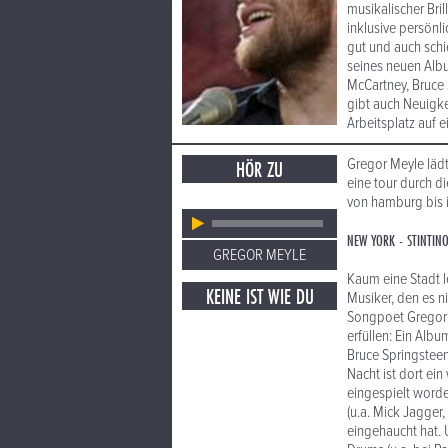
musikalischer Bri
inklusive persönli
gut und auch schi
seines neuen Albu
McCartney, Bruce 
gibt auch Neuigke
Arbeitsplatz auf e
Gregor Meyle lädt
HÖR ZU
eine tour durch 
von hamburg bis 
NEW YORK - STINTIN
GREGOR MEYLE
Kaum eine Stadt l
KEINE IST WIE DU
Musiker, den es n
Songpoet Gregor 
erfüllen: Ein Alb
Bruce Springsteen,
Nacht ist dort ein
eingespielt worde
(u.a. Mick Jagger
eingehaucht hat.