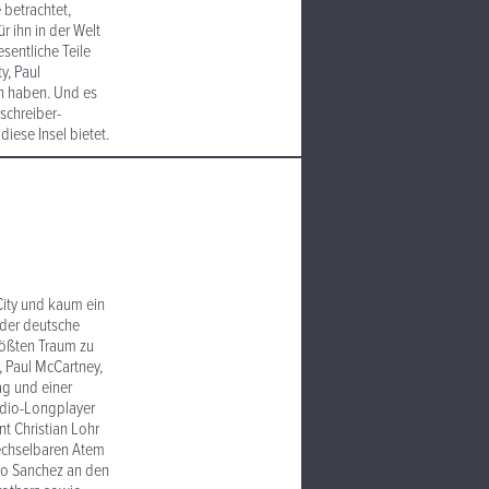
 betrachtet,
r ihn in der Welt
sentliche Teile
y, Paul
en haben. Und es
schreiber-
diese Insel bietet.
City und kaum ein
 der deutsche
rößten Traum zu
, Paul McCartney,
ag und einer
tudio-Longplayer
t Christian Lohr
wechselbaren Atem
io Sanchez an den