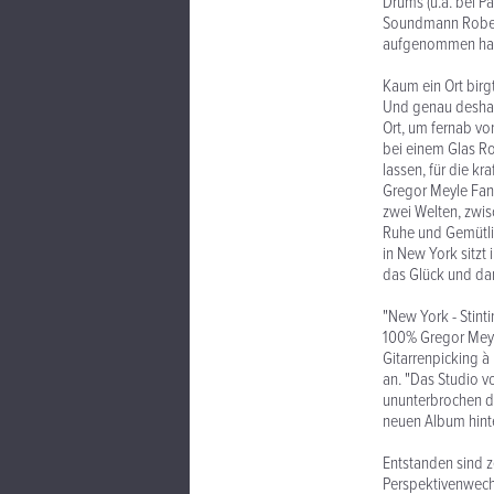
Drums (u.a. bei P
Soundmann Robert 
aufgenommen ha
Kaum ein Ort birg
Und genau deshalb
Ort, um fernab vo
bei einem Glas Ro
lassen, für die k
Gregor Meyle Fan
zwei Welten, zwis
Ruhe und Gemütlic
in New York sitzt
das Glück und dar
"New York - Stint
100% Gregor Meyle
Gitarrenpicking à
an. "Das Studio v
ununterbrochen d
neuen Album hinter
Entstanden sind z
Perspektivenwechs