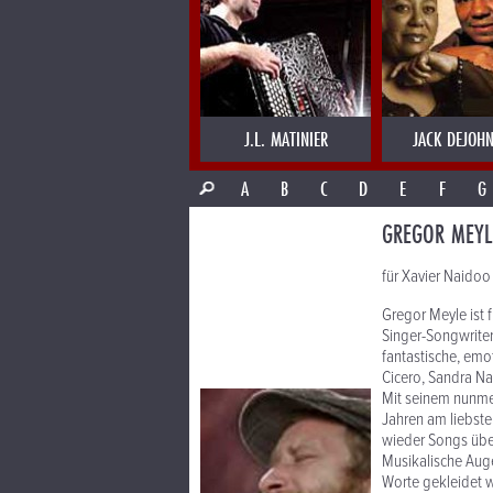
J.L. MATINIER
JACK DEJOHN
A
B
C
D
E
F
G
GREGOR MEYL
für Xavier Naidoo
Gregor Meyle ist 
Singer-Songwriter
fantastische, emo
Cicero, Sandra Na
Mit seinem nunmeh
Jahren am liebste
wieder Songs übe
Musikalische Auge
Worte gekleidet w