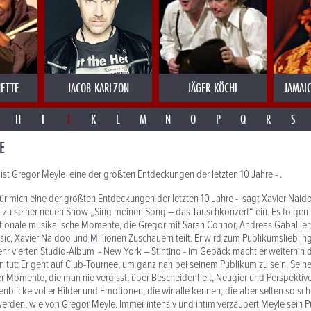
ETTE
JACOB KARLZON
JÄGER KÖCHL
JAMAI
H
I
J
K
L
M
N
O
P
Q
R
S
E
 ist Gregor Meyle eine der größten Entdeckungen der letzten 10 Jahre - .
für mich eine der größten Entdeckungen der letzten 10 Jahre - sagt Xavier Naid
 zu seiner neuen Show „Sing meinen Song – das Tauschkonzert“ ein. Es folgen 
tionale musikalische Momente, die Gregor mit Sarah Connor, Andreas Gaballier
sic, Xavier Naidoo und Millionen Zuschauern teilt. Er wird zum Publikumslieblin
r vierten Studio-Album - New York – Stintino - im Gepäck macht er weiterhin d
n tut: Er geht auf Club-Tournee, um ganz nah bei seinem Publikum zu sein. Sein
r Momente, die man nie vergisst, über Bescheidenheit, Neugier und Perspektiv
nblicke voller Bilder und Emotionen, die wir alle kennen, die aber selten so sc
erden, wie von Gregor Meyle. Immer intensiv und intim verzaubert Meyle sein 