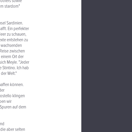
rothers sowie
rom stardom"
sel Sardinien.
ft. Ein perfekter
Meer zu schauen,
exte entstehen zu
ig wachsenden
Reise zwischen
 einem Ort der
sich Meyle. "Jeder
 Stintino. Ich hab
der Welt."
chaffen können.
der
ostello klingen
ben wir
 Spuren auf dem
und
die aber selten