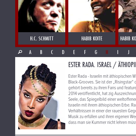
H.C. SCHMITT
HABIB KOITE
HABIB KO
A
B
C
D
E
F
G
H
I
J
ESTER RADA. ISRAEL / ÄTHIOPI
Ester Rada - Israelin mit äthiopischen W
Black-Grooves. Sie ist der „Risingstar“
gehört bereits zu ihren Fans und featur
2014 veröffentlicht, hat zig Auszeichnu
Seele, das Spiegelbild einer weltoffenen
Israelin mit ihrem äthiopischen Erbe. Ra
Verhältnissen in einer der rauesten Ge
Musik zu erfüllen und ihren eigenen W
dass man sie Kummer nicht lehren müss