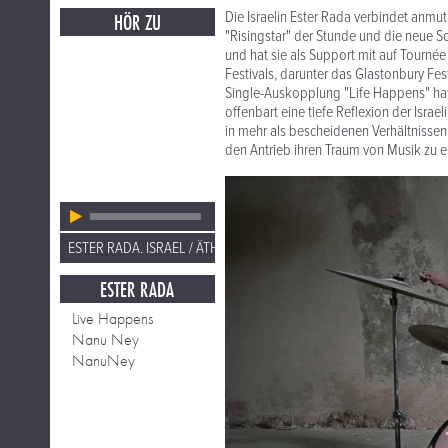
Die Israelin Ester Rada verbindet anmut
HÖR ZU
"Risingstar" der Stunde und die neue So
und hat sie als Support mit auf Tourn
Festivals, darunter das Glastonbury Fes
Single-Auskopplung "Life Happens" hat
offenbart eine tiefe Reflexion der Israel
in mehr als bescheidenen Verhältnissen
den Antrieb ihren Traum von Musik zu 
ESTER RADA. ISRAEL / ÄTHIOPIEN
ESTER RADA
Live Happens
Nanu Ney
NanuNey