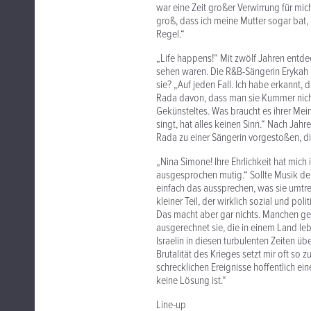
war eine Zeit großer Verwirrung für mic
groß, dass ich meine Mutter sogar bat,
Regel.“
„Life happens!“ Mit zwölf Jahren entd
sehen waren. Die R&B-Sängerin Erykah B
sie? „Auf jeden Fall. Ich habe erkannt,
Rada davon, dass man sie Kummer nicht l
Gekünsteltes. Was braucht es ihrer Mei
singt, hat alles keinen Sinn.“ Nach Ja
Rada zu einer Sängerin vorgestoßen, die
„Nina Simone! Ihre Ehrlichkeit hat mich 
ausgesprochen mutig.“ Sollte Musik denn
einfach das aussprechen, was sie umtrei
kleiner Teil, der wirklich sozial und polit
Das macht aber gar nichts. Manchen geh
ausgerechnet sie, die in einem Land leb
Israelin in diesen turbulenten Zeiten ü
Brutalität des Krieges setzt mir oft so
schrecklichen Ereignisse hoffentlich ei
keine Lösung ist.“
Line-up