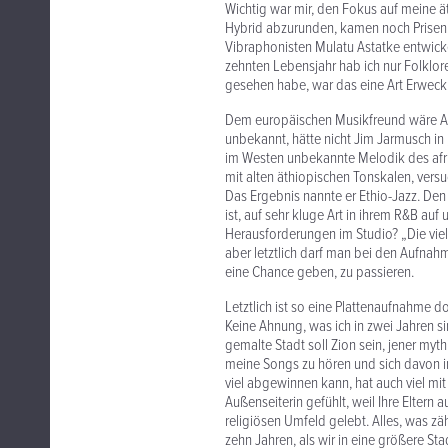
Wichtig war mir, den Fokus auf meine ä
Hybrid abzurunden, kamen noch Prisen
Vibraphonisten Mulatu Astatke entwicke
zehnten Lebensjahr hab ich nur Folklore 
gesehen habe, war das eine Art Erweckun
Dem europäischen Musikfreund wäre As
unbekannt, hätte nicht Jim Jarmusch in
im Westen unbekannte Melodik des afri
mit alten äthiopischen Tonskalen, versu
Das Ergebnis nannte er Ethio-Jazz. Den 
ist, auf sehr kluge Art in ihrem R&B au
Herausforderungen im Studio? „Die vie
aber letztlich darf man bei den Aufnahm
eine Chance geben, zu passieren.
Letztlich ist so eine Plattenaufnahme
Keine Ahnung, was ich in zwei Jahren 
gemalte Stadt soll Zion sein, jener myth
meine Songs zu hören und sich davon i
viel abgewinnen kann, hat auch viel mit 
Außenseiterin gefühlt, weil Ihre Eltern
religiösen Umfeld gelebt. Alles, was zä
zehn Jahren, als wir in eine größere St