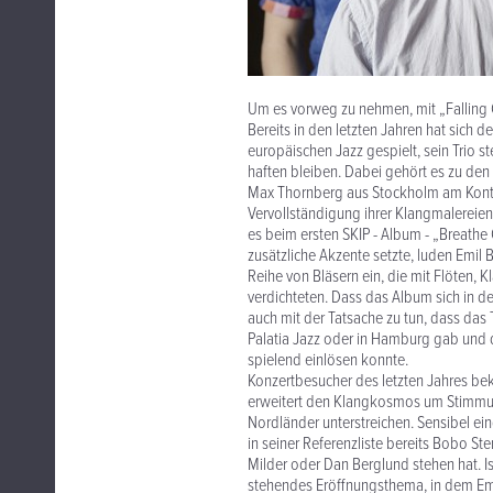
Um es vorweg zu nehmen, mit „Falling Cr
Bereits in den letzten Jahren hat sich
europäischen Jazz gespielt, sein Trio 
haften bleiben. Dabei gehört es zu de
Max Thornberg aus Stockholm am Kontr
Vervollständigung ihrer Klangmalereien 
es beim ersten SKIP - Album - „Breathe
zusätzliche Akzente setzte, luden Emil
Reihe von Bläsern ein, die mit Flöten, 
verdichteten. Dass das Album sich in de
auch mit der Tatsache zu tun, dass das
Palatia Jazz oder in Hamburg gab und d
spielend einlösen konnte.
Konzertbesucher des letzten Jahres bek
erweitert den Klangkosmos um Stimmun
Nordländer unterstreichen. Sensibel e
in seiner Referenzliste bereits Bobo S
Milder oder Dan Berglund stehen hat. Is
stehendes Eröffnungsthema, in dem Emi