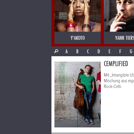
Y'AKOTO
YANN TIER
A
B
C
D
E
F
G
CEMPLIFIED
Mit „Intangible U
Mischung aus eig
Rock-Celli.