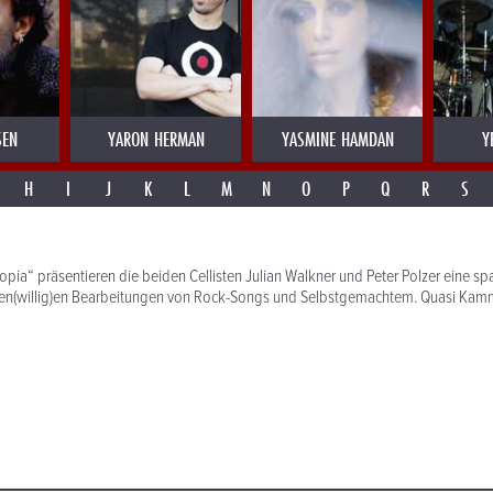
SEN
YARON HERMAN
YASMINE HAMDAN
Y
H
I
J
K
L
M
N
O
P
Q
R
S
topia“ präsentieren die beiden Cellisten Julian Walkner und Peter Polzer eine 
en(willig)en Bearbeitungen von Rock-Songs und Selbstgemachtem. Quasi Kamm