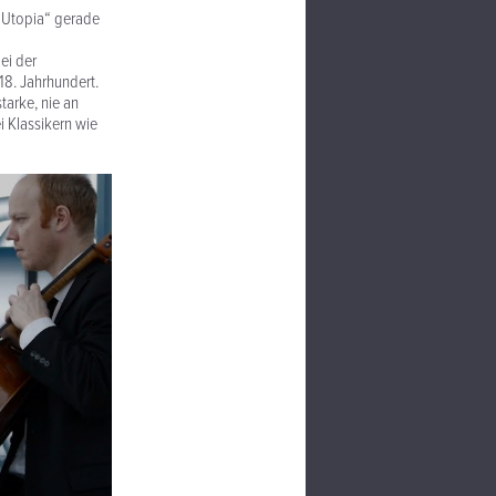
le Utopia“ gerade
ei der
18. Jahrhundert.
tarke, nie an
 Klassikern wie