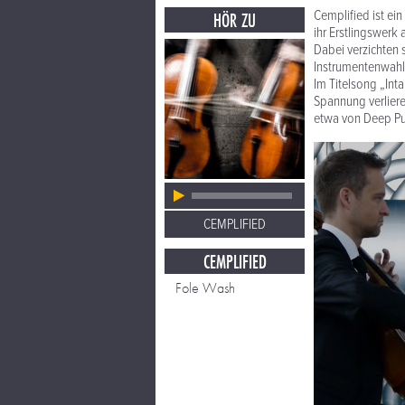
Cemplified ist ein
HÖR ZU
ihr Erstlingswer
Dabei verzichten 
Instrumentenwahl 
Im Titelsong „Inta
Spannung verliere
etwa von Deep Pu
CEMPLIFIED
CEMPLIFIED
Fole Wash