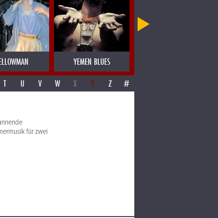
ELLOWMAN
YEMEN BLUES
YERBA BUENA
T
U
V
W
X
Y
Z
#
spannende
ermusik für zwei